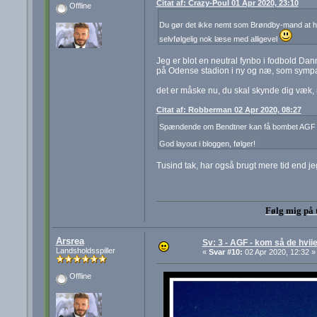
Citat af: Crazy-Poul 01 Apr 2020, 23:10
Offline
Du gør det ikke nemt som Brøndby-mand at ho
selvfølgelig nok læse med alligevel
Jeg er blot en neutral fynbo i fodbold Dan
på Odense stadion i ny og næ, som sympat
det er måske nu, du skal skynde dig væk,
Citat af: Robberman 02 Apr 2020, 08:27
Spændende om Bendtner kan få bombet AGF i d
God layout i bloggen, følger!
Tusind tak, har også brugt mere tid end jeg
Følg mig på 
Arsrea
Sv: 3 - AGF - kom så de hviie
Landsholdsspiller
«
Svar #10:
02 Apr 2020, 12:32 »
Offline