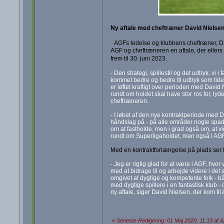
Ny aftale med cheftræner David Nielsen
AGFs ledelse og klubbens cheftræner, Da
AGF og cheftræneren en aftale, der ellers 
frem til 30. juni 2023.
- Den strategi, spillestil og det udtryk, vi 
kommet bedre og bedre til udtryk som tide
er løftet kraftigt over perioden med David
rundt om holdet skal have stor ros for, ly
cheftræneren.
- I løbet af den nye kontraktperiode med Da
håndslag på - på alle områder nogle spade
om at fastholde, men i grad også om, at v
rundt om Superligaholdet, men også i AGF h
Med en kontraktforlængelse på plads ser D
- Jeg er rigtig glad for at være i AGF, hvo
med at bidrage til og arbejde videre i det sp
omgivet af dygtige og kompetente folk - både
med dygtige spillere i en fantastisk klub - 
ny aftale, siger David Nielsen, der kom til 
«
Seneste Redigering: 01 Maj 2020, 11:13 af A