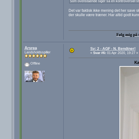
Som ovenstående siger så en kontroversiel s
Det var faktisk ikke mening det her save s
der skulle være træner. Har altid godt ku
Følg mig på 
Arsrea
Sv: 2 - AGF - N. Bendtner!
Landsholdsspiller
«
Svar #6:
01 Apr 2020, 19:27 »
Kæ
Offline