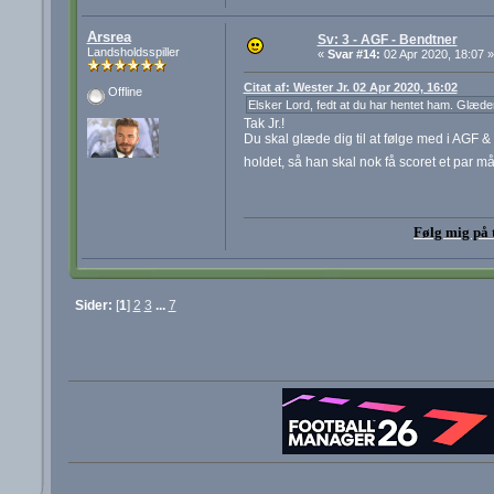
Arsrea
Sv: 3 - AGF - Bendtner
Landsholdsspiller
«
Svar #14:
02 Apr 2020, 18:07 »
Citat af: Wester Jr. 02 Apr 2020, 16:02
Offline
Elsker Lord, fedt at du har hentet ham. Glæder 
Tak Jr.!
Du skal glæde dig til at følge med i AGF &
holdet, så han skal nok få scoret et par mål
Følg mig på 
Sider:
[
1
]
2
3
...
7