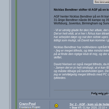
Nicklas Bendtner skifter til AGF på en 
AGF henter Nicklas Bendtner på en fri tra
31-årige Bendtner nåede 86 kampe og 35 m
Wolfsburg, Juventus, Birmingham og Sunder
-
Vi er utrolig glade for den her aftale, det
Det er helt vildt, at vi her i Århus kan til
har arbejdet døgn og nat den sidste uges tid
tidligt som muligt, så David kan komme 
Nicklas Bendtner har indtilvidere optrådt 
-
Jeg er meget tilfreds, og ikke mindst le
på at finde den rigtige klub til mig, og der
skiftet.
David Nielsen er også meget tilfreds, da 
-
Jamen det er jo helt sindsygt, at vi kan få
og måske tilbage på landsholdet igen. Det
jeg er selvfølgelig meget tilfreds med PC
lykkedes.
Følg mig på 
Crazy-Poul
Sv: 2 - AGF - kom så de hviie
Freelance Projekt
«
Svar #7:
01 Apr 2020, 23:10 »