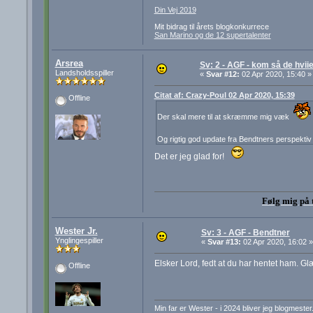
Din Vej 2019
Mit bidrag til årets blogkonkurrece
San Marino og de 12 supertalenter
Arsrea
Sv: 2 - AGF - kom så de hviie
Landsholdsspiller
«
Svar #12:
02 Apr 2020, 15:40 »
Citat af: Crazy-Poul 02 Apr 2020, 15:39
Offline
Der skal mere til at skræmme mig væk
Og rigtig god update fra Bendtners perspektiv
Det er jeg glad for!
Følg mig på 
Wester Jr.
Sv: 3 - AGF - Bendtner
Ynglingespiller
«
Svar #13:
02 Apr 2020, 16:02 »
Elsker Lord, fedt at du har hentet ham. Glæ
Offline
Min far er Wester - i 2024 bliver jeg blogmester