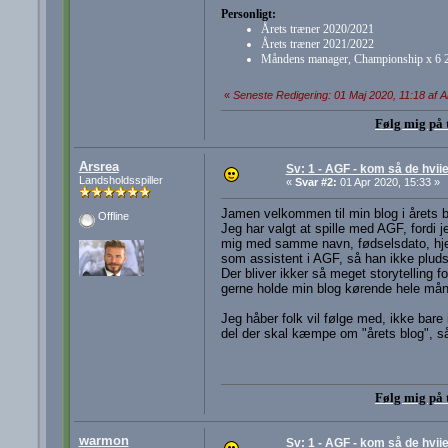
Personligt:
Årets træner 2020/2021
Årets træner 2021/2022
Måndens manager, Championship x 6 
«
Seneste Redigering: 01 Maj 2020, 11:18 af A
Følg mig på 
Arsrea
Sv: 1 - AGF - kom så de hviie
Landsholdsspiller
«
Svar #2:
01 Apr 2020, 15:33 »
Jamen velkommen til min blog i årets 
Offline
Jeg har valgt at spille med AGF, fordi 
mig med samme navn, fødselsdato, hje
som assistent i AGF, så han ikke pludse
Der bliver ikker så meget storytelling f
gerne holde min blog kørende hele må
Jeg håber folk vil følge med, ikke bare i
del der skal kæmpe om "årets blog", så h
Følg mig på 
warmon
Sv: 1 - AGF - kom så de hviie