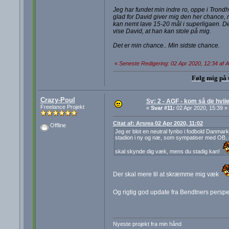
Jeg har fundet min indre ro, oppe i Trondh
glad for David giver mig den her chance, 
kan nemt lave 15-20 mål i superligaen. Det
vise David, at han kan stole på mig.
Det er min chance.. Min sidste chance.
«
Seneste Redigering: 02 Apr 2020, 12:34 af 
Følg mig på 
Crazy-Poul
Sv: 2 - AGF - kom så de hviie
Freelance Projekt
«
Svar #11:
02 Apr 2020, 15:39 »
Citat af: Arsrea 02 Apr 2020, 11:02
Offline
Jeg er blot en neutral fynbo i fodbold Danmark
stadion i ny og næ, som sympatiser med OB, g
skal skynde dig væk, mens du stadig kan!
Der skal mere til at skræmme mig væk
Og rigtig god update fra Bendtners perspe
Nyeste projekt fra min hånd