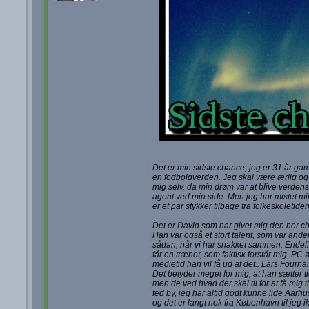
Det er min sidste chance, jeg er 31 år gamm
en fodboldverden. Jeg skal være ærlig og 
mig selv, da min drøm var at blive verdens b
agent ved min side. Men jeg har mistet mi
er et par stykker tilbage fra folkeskolet
Det er David som har givet mig den her c
Han var også et stort talent, som var ander
sådan, når vi har snakket sammen. Endelig 
får en træner, som faktisk forstår mig. P
medietid han vil få ud af det.. Lars Fourn
Det betyder meget for mig, at han sætter ti
men de ved hvad der skal til for at få mig t
fed by, jeg har altid godt kunne lide Aar
og det er langt nok fra København til jeg i