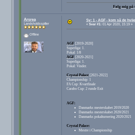
Følg mig på 
Arsrea
Sv: 1 - AGF - kom så de hviie
Landsholdsspiller
«
Svar #1:
01 Apr 2020, 15:19 »
Offline
AGF
[2019-2020]
Superliga: 1.
Pokal: 1/8
AGF
[2020-2021]
Superliga: 1.
Pokal: Vinder.
Crystal Palace
[2021-2022]
Championship: 1
FA Cup: Kvartfinale
Carabo Cup: 2 runde Exit
AGF:
Danmarks mesterskabet 2019/2020
Danmarks mesterskabet 2020/2021
Danmarks pokalturnering 2020/2021
Crystal Palace:
Mestre i Championship