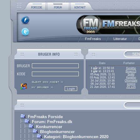
FmFreaks
Litteratur
D
SEN
Dato
Forfatter
I går
kl. 22:50:16
Kenitho
I går
kl. 13:23:41
Broen13
05 Aug 2026, 11:31
Snilld
03 Aug 2026, 12:41
Kenitho
24 Jul 2026, 10:36
Ottendahl
06 Jul 2026, 07:49
jonesg
21 Jun 2026, 17:41
JG v25
FmFreaks Forside
Forum: FmFreaks.dk
Konkurrencer
Blogkonkurrencer
Kategori: Blogkonkurrencen 2020