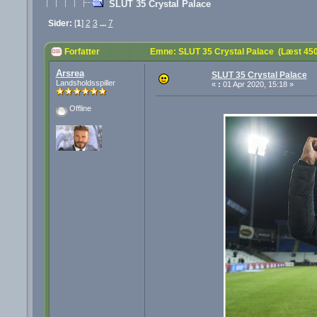
SLUT 35 Crystal Palace
Sider:
[
1
]
2
3
...
7
Forfatter
Emne: SLUT 35 Crystal Palace (Læst 45
Arsrea
SLUT 35 Crystal Palace
Landsholdsspiller
«
:
01 Apr 2020, 15:18 »
Offline