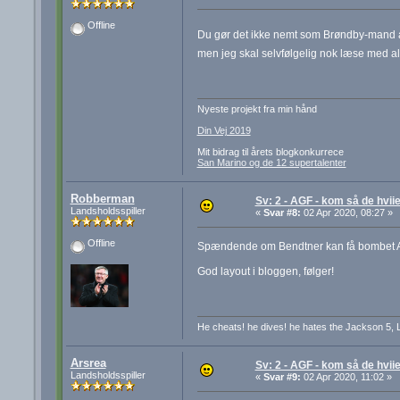
Offline
Du gør det ikke nemt som Brøndby-mand a
men jeg skal selvfølgelig nok læse med al
Nyeste projekt fra min hånd
Din Vej 2019
Mit bidrag til årets blogkonkurrece
San Marino og de 12 supertalenter
Robberman
Sv: 2 - AGF - kom så de hviie
Landsholdsspiller
«
Svar #8:
02 Apr 2020, 08:27 »
Offline
Spændende om Bendtner kan få bombet AGF 
God layout i bloggen, følger!
He cheats! he dives! he hates the Jackson 5, 
Arsrea
Sv: 2 - AGF - kom så de hviie
Landsholdsspiller
«
Svar #9:
02 Apr 2020, 11:02 »