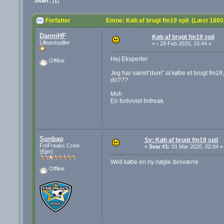
Sider:
[
1
]
Forfatter
Emne: Køb af brugt fm19 spil (Læst 1860
DanniHF
Køb af brugt fm19 spil
Lilleputspiller
«
:
29 Feb 2020, 15:44 »
Hej Eksperter
Offline
Jeg har været"dum" at købe et brugt fm19, o
do???
Mvh
En fortvivlet fmfreak
Sunbao
Sv: Køb af brugt fm19 spil
FmFreaks Crew
«
Svar #1:
01 Mar 2020, 02:04 »
(Ejer)
Well købe en ny nøgle desværre
Offline