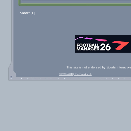
Sider:
[
1
]
This site is not endorsed by Sports Interacti
©2005-2018, FmFreaks.dk