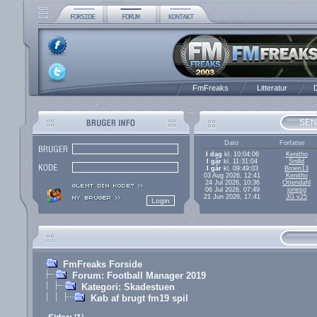
FmFreaks
Litteratur
D
SEN
Dato
Forfatter
I dag
kl. 10:04:06
Kenitho
I går
kl. 11:31:04
Snilld
I går
kl. 09:49:03
Broen13
03 Aug 2026, 12:41
Kenitho
24 Jul 2026, 10:36
Ottendahl
06 Jul 2026, 07:49
jonesg
21 Jun 2026, 17:41
JG v25
FmFreaks Forside
Forum: Football Manager 2019
Kategori: Skadestuen
Køb af brugt fm19 spil