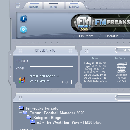
FmFreaks
Litteratur
D
SEN
Dato
Forfatter
I dag
kl. 11:09:10
Broen13
I går
kl. 22:50:16
Kenitho
05 Aug 2026, 11:31
Snilld
03 Aug 2026, 12:41
Kenitho
24 Jul 2026, 10:36
Ottendahl
06 Jul 2026, 07:49
jonesg
21 Jun 2026, 17:41
JG v25
FmFreaks Forside
Forum: Football Manager 2020
Kategori: Blogs
#3 - The West Ham Way - FM20 blog