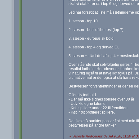
skal vi etablerer os i top 6, og derved eur
Jeg har forsøgt at liste målsætningerne op
1. sæson - top 10
2. sæson - best of the rest (top 7)
3. sæson - europæisk bold
4. sæson - top 4 og derved CL
5. sæson + - fast del af top 4 + mesters
Ovenstående skal selvfølgelig gøres " The
resultat fodbold. Herudover er klubben kend
vi naturlig også til at have lidt fokus på
ultimative mål er der også at slå hans rek
Bestyrelsen forvententninger er der en del
Offensiv fodbold
- Der må ikke signes spillere over 30 år
- Udvikle egne talenter
- Køb spillere under 22 til fremtiden
- Køb højt profileret spillere.
Det første 3 punkter passer fint med min ti
bestyrelsen på andre tanker.
«
Seneste Redigering: 09 Jul 2020, 11:20 af B