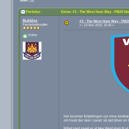
Sider:
[
1
]
Forfatter
Emne: #3 - The West Ham Way - FM20 bl
Bubbles
#3 - The West Ham Way - FM20
Førsteholdsspiller
«
:
23 Nov 2019, 15:46 »
Online
Her kommer fortællingen om mine bestræb
om hvad der sker i savet, så det bliver en l
Målet med savet er at føre West Ham til at