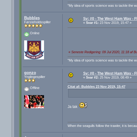
"My idea of sports science was to tackle the wal
Bubbles
Sv: #0 - The West Ham Way - F
Førsteholdsspiller
«
Svar #1:
23 Nov 2019, 15:47 »
Online
«
Seneste Redigering: 09 Jul 2020, 11:18 af B
"My idea of sports science was to tackle the wal
gonzo
Sv: #0 - The West Ham Way - F
Ynglingespiller
«
Svar #2:
25 Nov 2019, 08:49 »
Citat af: Bubbles 23 Nov 2019, 15:47
Offline
Ja tak
When the seagulls follow the trawler, it is becau