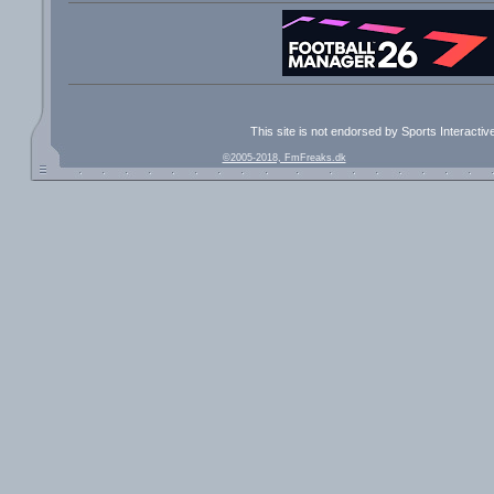
This site is not endorsed by Sports Interacti
©2005-2018, FmFreaks.dk