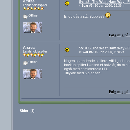
Arsrea
Sv: #2 - The West Ham Way - F
Landsholdsspiller
«
Svar #3:
10 Jan 2020, 19:36 »
Offline
Er du gået i stå, Bubbles?
Følg mig på 
Arsrea
Sv: #3 - The West Ham Way - F
Landsholdsspiller
«
Svar #4:
15 Jan 2020, 19:05 »
Nogen spændende spillere! Altid godt med e
Offline
backup spiller i United et halvt år, da min
også med et midterhold i PL.
Tillykke med 6 pladsen!
Følg mig på 
Sider:
[
1
]