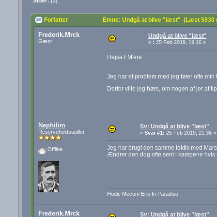
Sider:
[
1
]
Forfatter
Emne: Undgå at blive "læst" (Læst 5930
Frederik.Mrck
Undgå at blive "læst"
Gæst
«
:
25 Feb 2019, 19:16 »
Hejsa FM'ere
Jeg har et problem med jeg føler ofte min t
Derfor ville jeg høre, om nogen af jer af tip
Nephilim
Sv: Undgå at blive "læst"
Reserveholdsspiller
«
Svar #1:
25 Feb 2019, 21:36 »
Jeg har brugt den samme taktik med Marsei
Offline
Ændrer den dog ofte sent i kampene hvis d
Hodie Mecum Eris In Paradiso
Frederik.Mrck
Sv: Undgå at blive "læst"