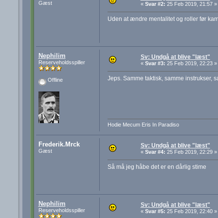
Gæst
«
Svar #2:
25 Feb 2019, 21:57 »
Uden at ændre mentalitet og roller før k
Nephilim
Sv: Undgå at blive "læst"
Reserveholdsspiller
«
Svar #3:
25 Feb 2019, 22:23 »
Jeps. Samme taktisk, samme instrukser, s
Offline
Hodie Mecum Eris In Paradiso
Frederik.Mrck
Sv: Undgå at blive "læst"
Gæst
«
Svar #4:
25 Feb 2019, 22:29 »
Så må jeg håbe det er en dårlig stime
Nephilim
Sv: Undgå at blive "læst"
Reserveholdsspiller
«
Svar #5:
25 Feb 2019, 22:40 »