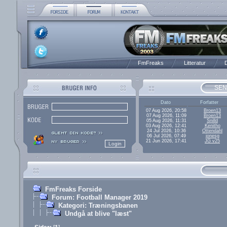
FmFreaks
Litteratur
D
SEN
Dato
Forfatter
07 Aug 2026, 20:58
Broen13
07 Aug 2026, 11:09
Broen13
05 Aug 2026, 11:31
Snilld
03 Aug 2026, 12:41
Kenitho
24 Jul 2026, 10:36
Ottendahl
06 Jul 2026, 07:49
jonesg
21 Jun 2026, 17:41
JG v25
FmFreaks Forside
Forum: Football Manager 2019
Kategori: Træningsbanen
Undgå at blive "læst"