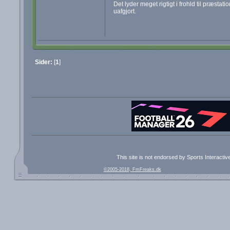
Det lyder meget rigtigt i frohld til præsta
uafgjort.
Sider:
[
1
]
This site is not endorsed by Sports Interacti
©2005-2018, FmFreaks.dk