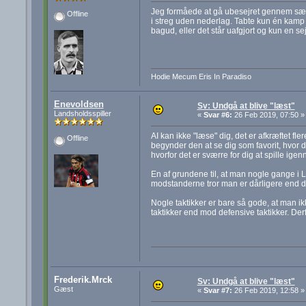
Jeg formåede at gå ubesejret gennem sæso
Offline
i streg uden nederlag. Tabte kun én kamp i 
bagud, eller det står uafgjort og kun en sej
Hodie Mecum Eris In Paradiso
Enevoldsen
Sv: Undgå at blive "læst"
Landsholdsspiller
«
Svar #6:
26 Feb 2019, 07:50 »
AI kan ikke "læse" dig, det er afkræftet fle
Offline
begynder den at se dig som favorit, hvor du
hvorfor det er sværre for dig at spille ig
En af grundene til, at man nogle gange i 
modstanderne tror man er dårligere end dem.
Nogle taktikker er bare så gode, at man i
taktikker end mod defensive taktikker. Derf
Frederik.Mrck
Sv: Undgå at blive "læst"
Gæst
«
Svar #7:
26 Feb 2019, 12:58 »