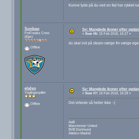
Kunne tyde på du ved en fejl har rykket 
Sunbao
Sv: Manglede ikoner efter opdat
FmFreaks Crew
«
Svar #6:
15 Feb 2018, 16:27 »
(Ejer)
du skal ind på steam vælge fm vælge egensk
Offline
elalso
Sv: Manglede ikoner efter opdat
Ynglingespiller
«
Svar #7:
16 Feb 2018, 16:28 »
Det virkede så heller ikke :-(
Offline
AaB
Manchester United
BVB Dortmund
Atletico Madrid