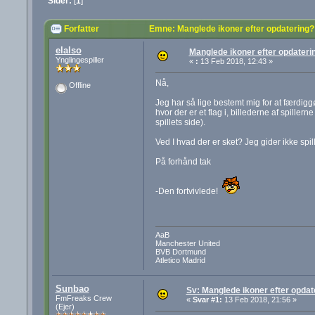
Sider:
[
1
]
Forfatter
Emne: Manglede ikoner efter opdatering?
elalso
Manglede ikoner efter opdaterin
Ynglingespiller
«
:
13 Feb 2018, 12:43 »
Nå,
Offline
Jeg har så lige bestemt mig for at færdig
hvor der er et flag i, billederne af spiller
spillets side).
Ved I hvad der er sket? Jeg gider ikke spi
På forhånd tak
-Den fortvivlede!
AaB
Manchester United
BVB Dortmund
Atletico Madrid
Sunbao
Sv: Manglede ikoner efter opdat
FmFreaks Crew
«
Svar #1:
13 Feb 2018, 21:56 »
(Ejer)