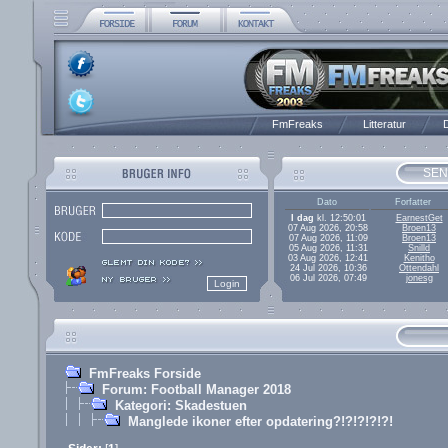
FmFreaks
Litteratur
D
SEN
Dato
Forfatter
I dag
kl. 12:50:01
EarnestGet
07 Aug 2026, 20:58
Broen13
07 Aug 2026, 11:09
Broen13
05 Aug 2026, 11:31
Snilld
03 Aug 2026, 12:41
Kenitho
24 Jul 2026, 10:36
Ottendahl
06 Jul 2026, 07:49
jonesg
FmFreaks Forside
Forum: Football Manager 2018
Kategori: Skadestuen
Manglede ikoner efter opdatering?!?!?!?!?!