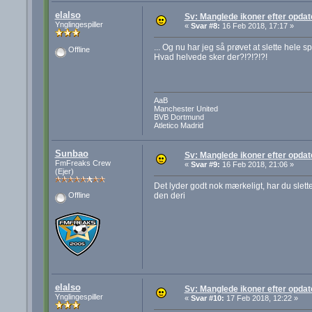
elalso
Sv: Manglede ikoner efter opdat
Ynglingespiller
«
Svar #8:
16 Feb 2018, 17:17 »
... Og nu har jeg så prøvet at slette hele 
Offline
Hvad helvede sker der?!?!?!?!
AaB
Manchester United
BVB Dortmund
Atletico Madrid
Sunbao
Sv: Manglede ikoner efter opdat
FmFreaks Crew
«
Svar #9:
16 Feb 2018, 21:06 »
(Ejer)
Det lyder godt nok mærkeligt, har du slett
den deri
Offline
elalso
Sv: Manglede ikoner efter opdat
Ynglingespiller
«
Svar #10:
17 Feb 2018, 12:22 »