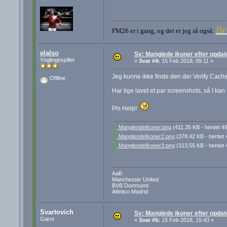
Br
FM26 er i gang, og det er jeg så også:
elalso
Sv: Manglede ikoner efter opdat
Ynglingespiller
«
Svar #4:
15 Feb 2018, 09:11 »
Jeg kunne ikke finde den der Verify Cache
Offline
Har lige lavet et par screenshots, så I kan 
Pls Help!
ManglendeIkoner.png
(411,35 KB - hentet 4
ManglendeIkoner2.png
(378,42 KB - hentet 
ManglendeIkoner3.png
(313,55 KB - hentet 
AaB
Manchester United
BVB Dortmund
Atletico Madrid
Svartovich
Sv: Manglede ikoner efter opdat
Gæst
«
Svar #5:
15 Feb 2018, 15:43 »