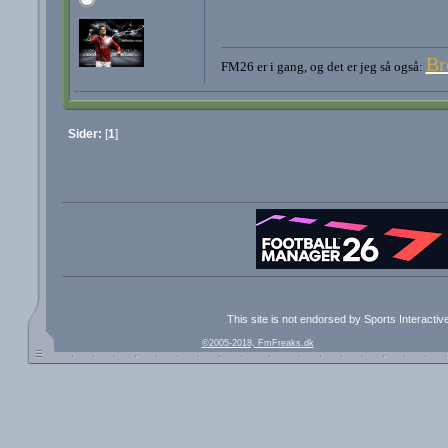
Br
FM26 er i gang, og det er jeg så også:
Sider:
[
1
]
This site is not endorsed by Sports Interacti
©2005-2018, FmFreaks.dk