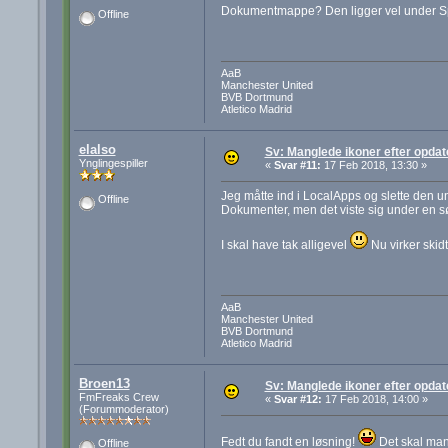
Dokumentmappe? Den ligger vel under Spor
Offline
AaB
Manchester United
BVB Dortmund
Atletico Madrid
elalso
Sv: Manglede ikoner efter opdat
Ynglingespiller
«
Svar #11:
17 Feb 2018, 13:30 »
Jeg måtte ind i LocalApps og slette den un
Offline
Dokumenter, men det viste sig under en sø
I skal have tak alligevel
Nu virker skid
AaB
Manchester United
BVB Dortmund
Atletico Madrid
Broen13
Sv: Manglede ikoner efter opdat
FmFreaks Crew
«
Svar #12:
17 Feb 2018, 14:00 »
(Forummoderator)
Fedt du fandt en løsning!
Det skal man 
Offline