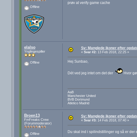
prøv at verify game cache
Offline
elalso
Sv: Manglede ikoner efter opdat
Ynglingespiller
«
Svar #2:
13 Feb 2018, 22:25 »
Hej Sunbao,
Offline
Dét ved jeg intet om det der
Hvor gør
AaB
Manchester United
BVB Dortmund
Atletico Madrid
Broen13
Sv: Manglede ikoner efter opdat
FmFreaks Crew
«
Svar #3:
14 Feb 2018, 07:40 »
(Forummoderator)
Du skal ind i spilindstillinger og så er d
Offline