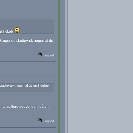
il indkøb..
. Bruger du stadigvæk nogen af de
Logged
 stadigvæk nogen af de oprindelige
te spillere udover dem på en fri
Logged