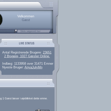
.
rerede brugere
 artikler og 135 guides
M25.264.324,00)
kke her.
Velkommen
Gæst
Antal Registrerede Brugere:
23651
2 Brugere, 1027 Gæster Online.
Indlæg: 1133958 over 31471 Emner
Nyeste Bruger:
AnyaJulyMn
g 1 Gæst læser i øjeblikket dette emne.