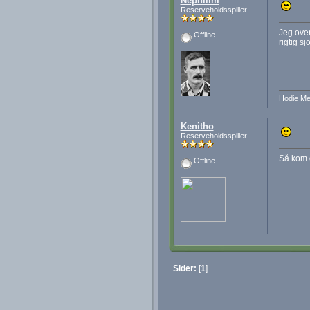
Nephilim
Reserveholdsspiller
Jeg over
Offline
rigtig sj
Hodie Me
Kenitho
Reserveholdsspiller
Så kom 
Offline
Sider:
[
1
]