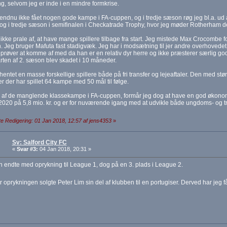
g, selvom jeg er inde i en mindre formkrise.
endnu ikke fået nogen gode kampe i FA-cuppen, og i tredje sæson røg jeg bl.a. ud all
og i tredje sæson i semifinalen i Checkatrade Trophy, hvor jeg møder Rotherham der
ikke prale af, at have mange spillere tilbage fra start. Jeg mistede Max Crocombe fo
 Jeg bruger Mafuta fast stadigvæk. Jeg har i modsætning til jer andre overhoved
prøver at komme af med da han er en relativ dyr herre og ikke præsterer særlig godt
arten af 2. sæson blev skadet i 10 måneder.
hentet en masse forskellige spillere både på fri transfer og lejeaftaler. Den med s
r der har spillet 64 kampe med 50 mål til følge.
 af de manglende klassekampe i FA-cuppen, formår jeg dog at have en god økonomi if
2020 på 5,8 mio. kr. og er for nuværende igang med at udvikle både ungdoms- og træ
e Redigering: 01 Jan 2018, 12:57 af jens4353
»
Sv: Salford City FC
«
Svar #3:
04 Jan 2018, 20:31 »
 endte med oprykning til League 1, dog på en 3. plads i League 2.
er oprykningen solgte Peter Lim sin del af klubben til en portugiser. Derved har jeg få