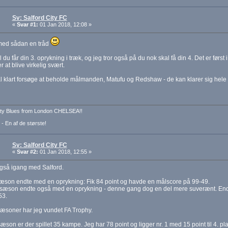
Sv: Salford City FC
«
Svar #1:
01 Jan 2018, 12:08 »
ed sådan en tråd
il du får din 3. oprykning i træk, og jeg tror også på du nok skal få din 4. Det er før
 at blive virkelig svært.
 klart forsøge at beholde målmanden, Matufu og Redshaw - de kan klarer sig hele 
ty Blues from London CHELSEA!!
 - En af de største!
Sv: Salford City FC
«
Svar #2:
01 Jan 2018, 12:55 »
gså igang med Salford.
sæson endte med en oprykning: Fik 84 point og havde en målscore på 99-49.
 sæson endte også med en oprykning - denne gang dog en del mere suverænt. End
53.
æsoner har jeg vundet FA Trophy.
 sæson er der spillet 35 kampe. Jeg har 78 point og ligger nr. 1 med 15 point til 4. p