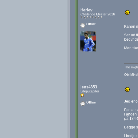
Herlev
Challenge Mester 2016
Offline
Kanon m
Ser ud t
begynder
Man skal
The migh
Obi Mikel
jens4353
Lilleputspiller
Jeg er o
Offline
Første 
I anden
på 134-
Begge s
I tredje