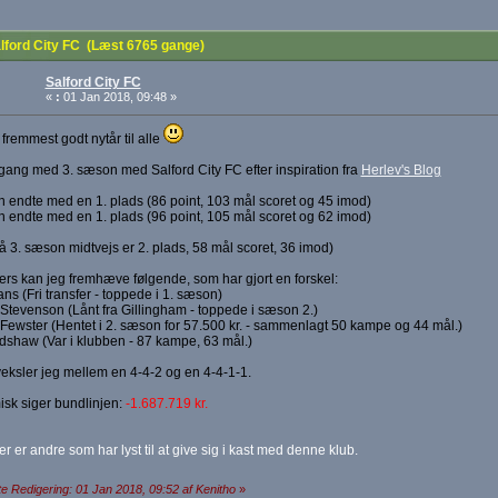
lford City FC (Læst 6765 gange)
Salford City FC
«
:
01 Jan 2018, 09:48 »
 fremmest godt nytår til alle
 gang med 3. sæson med Salford City FC efter inspiration fra
Herlev's Blog
 endte med en 1. plads (86 point, 103 mål scoret og 45 imod)
 endte med en 1. plads (96 point, 105 mål scoret og 62 imod)
å 3. sæson midtvejs er 2. plads, 58 mål scoret, 36 imod)
fers kan jeg fremhæve følgende, som har gjort en forskel:
s (Fri transfer - toppede i 1. sæson)
Stevenson (Lånt fra Gillingham - toppede i sæson 2.)
Fewster (Hentet i 2. sæson for 57.500 kr. - sammenlagt 50 kampe og 44 mål.)
shaw (Var i klubben - 87 kampe, 63 mål.)
veksler jeg mellem en 4-4-2 og en 4-4-1-1.
sk siger bundlinjen:
-1.687.719 kr.
r er andre som har lyst til at give sig i kast med denne klub.
e Redigering: 01 Jan 2018, 09:52 af Kenitho
»