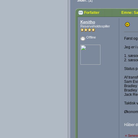
Sider:
[
1
]
Forfatter
Emne: Sa
Kenitho
Reserveholdsspiller
Offline
Først og
Jeg er i
1. sæson
2. sæson
Status p
Af trans
Sam Evan
Bradley 
Bradley 
Jack Red
Taktisk 
Økonomi
Håber de
«
Senest