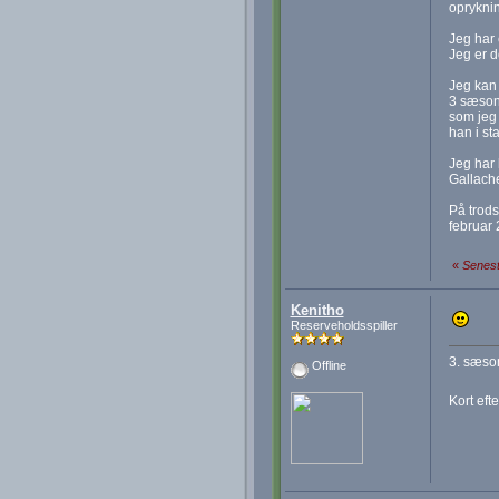
opryknin
Jeg har 
Jeg er d
Jeg kan 
3 sæson.
som jeg 
han i st
Jeg har 
Gallache
På trods
februar 
«
Senest
Kenitho
Reserveholdsspiller
3. sæson
Offline
Kort eft