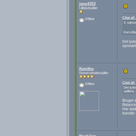
jens4353
Lilleputspiller
Citat af
Offline
3. sæson
Kort efte
Det lyde
oprindel
Kenitho
Reserveholdsspiller
Citat af
Offline
Det lyde
spillere
Bruger s
Balancen
Har stad
transfer 