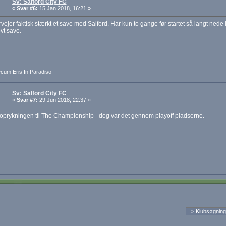
Sv: Salford City FC
«
Svar #6:
15 Jan 2018, 16:21 »
vejer faktisk stærkt et save med Salford. Har kun to gange før startet så langt nede
ovt save.
cum Eris In Paradiso
Sv: Salford City FC
«
Svar #7:
29 Jun 2018, 22:37 »
oprykningen til The Championship - dog var det gennem playoff pladserne.