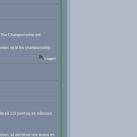
st i The Championsship det
vejen op til the championsship.
Logged
te på 113 point og en målscore
ladsen, så det bliver nok endnu en