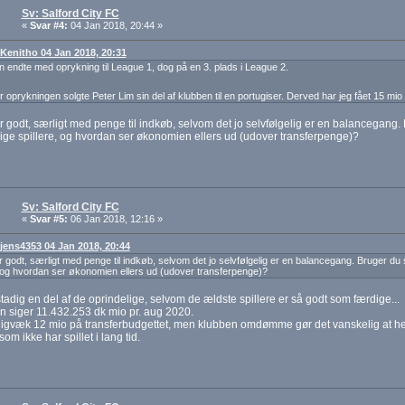
Sv: Salford City FC
«
Svar #4:
04 Jan 2018, 20:44 »
: Kenitho 04 Jan 2018, 20:31
 endte med oprykning til League 1, dog på en 3. plads i League 2.
r oprykningen solgte Peter Lim sin del af klubben til en portugiser. Derved har jeg fået 15 mio t
r godt, særligt med penge til indkøb, selvom det jo selvfølgelig er en balancegang
ige spillere, og hvordan ser økonomien ellers ud (udover transferpenge)?
Sv: Salford City FC
«
Svar #5:
06 Jan 2018, 12:16 »
: jens4353 04 Jan 2018, 20:44
r godt, særligt med penge til indkøb, selvom det jo selvfølgelig er en balancegang. Bruger du
, og hvordan ser økonomien ellers ud (udover transferpenge)?
tadig en del af de oprindelige, selvom de ældste spillere er så godt som færdige...
 siger 11.432.253 dk mio pr. aug 2020.
igvæk 12 mio på transferbudgettet, men klubben omdømme gør det vanskelig at hen
som ikke har spillet i lang tid.