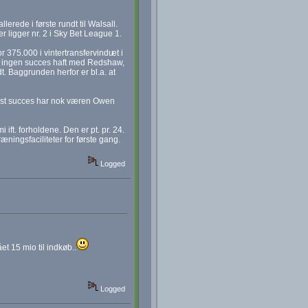
erede i første rundt til Walsall.
 ligger nr. 2 i Sky Bet League 1.
r 375.000 i vintertransfervindu
et i
et ingen succes haft med Redshaw,
. Baggrunden herfor er bl.a. at
tørst succes har nok væren Owen
t. forholdene. Den er pt. pr. 24.
ningsfaciliteter for første gang.
Logged
et 15 mio til indkøb..
Logged