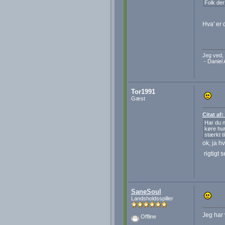
Folk der
Hva' er 
Jeg ved, 
- Daniel 
Tor1991
Gæst
Citat af
Har du n
køre hur
stærkt ti
ok, ja hv
rigtigt 
SaneSoul
Landsholdsspiller
Jeg har 
Offline