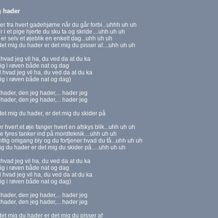
g hader
er fra hvert gadehjørne når du går forbi...uhhh uh uh
r i et pige hjerte du sku ta og skride....uhh uh uh
er selv et øjeblik en enkelt dag...uhh uh uh
et mig du hader er det mig du pisser af....uhh uh uh
hvad jeg vil ha, du ved da at du ka
g i røven både nat og dag
 hvad jeg vil ha, du ved da at du ka
g i røven både nat og dag)
hader, den jeg hader,... hader jeg
hader, den jeg hader,... hader jeg
et mig du hader, er det mig du skider på
r hvert et øje fanger hvert en afskys blik...uhh uh uh
alle fyres tanker ind på mordteknik....uhh uh uh
tlig omgang bly og du fortjener hvad du få...uhh uh uh
ig du hader er det mig du skider på.....uhh uh uh
hvad jeg vil ha, du ved da at du ka
g i røven både nat og dag
 hvad jeg vil ha, du ved da at du ka
g i røven både nat og dag)
hader, den jeg hader,... hader jeg
hader, den jeg hader,... hader jeg
et mig du hader er det mig du pisser af