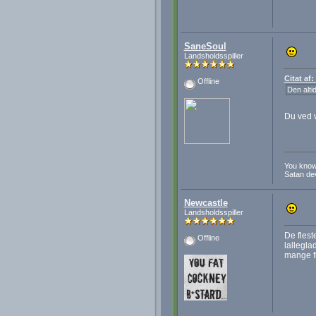
SaneSoul
Landsholdsspiller
Citat af
Offline
Den alti
Du ved v
You know
Satan dev
Newcastle
Landsholdsspiller
De flest
Offline
lallegla
mange fl