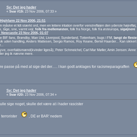
Sv: Det jeg hader
«
Svar #19:
23 Nov 2006, 07:33 »
: Highfarm 22 Nov 2006, 21:51
måske et lidt stærkt ord, men en lettere iritation overfor venstrefløjen den yderste højrefløj
, tåge, sne, varmt vejr,
folk fra mellemøsten
, folk fra Norge, folk fra østeuropa,
sigøjnere
f: Newcastle 23 Nov 2006, 01:07
te BIF fans, Brøndby, Man Utd, Liverpool, Sunderland, Tottenham, bugs i FM,
langt de flest
k uden handling, Anders Mattesen, Sergio Ramos, Roy Keane, Bertel Haarder... Kan sikkert 
...
yve, overfaldsmænd(kvinder ligeså), Peter Schmeichel, Carl Mar Møller, Amin Jensen. Anne Ma
der jeg ik nævne mere.
are passe på med at sige det der...... I kan godt anklages for racismeparagraffen
Sv: Det jeg hader
«
Svar #20:
23 Nov 2006, 07:34 »
kulle sige noget, skulle det være at i hader rascister
 terrorister
, DE er BAR' nedern