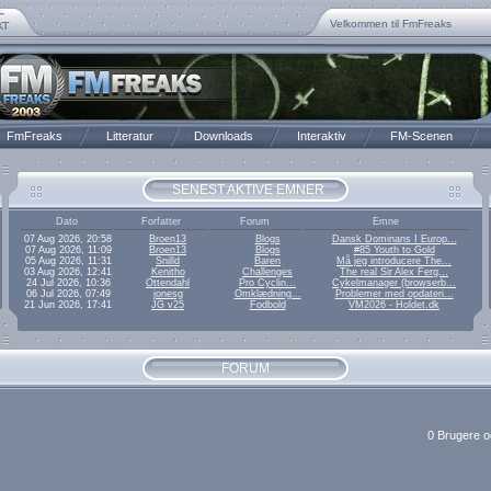
0 Brugere, 947 Gæster Online.
Vi har i øjeblikket 23654 regist
Vores skribenter har skrevet 277
Hall of Fame føres af Fynbo(F
Besøg os på facebook ved at kli
Velkommen til FmFreaks
FmFreaks
Litteratur
Downloads
Interaktiv
FM-Scenen
SENEST AKTIVE EMNER
Dato
Forfatter
Forum
Emne
07 Aug 2026, 20:58
Broen13
Blogs
Dansk Dominans I Europ...
07 Aug 2026, 11:09
Broen13
Blogs
#85 Youth to Gold
05 Aug 2026, 11:31
Snilld
Baren
Må jeg introducere The...
03 Aug 2026, 12:41
Kenitho
Challenges
The real Sir Alex Ferg...
24 Jul 2026, 10:36
Ottendahl
Pro Cyclin...
Cykelmanager (browserb...
06 Jul 2026, 07:49
jonesg
Omklædning...
Problemer med opdateri...
21 Jun 2026, 17:41
JG v25
Fodbold
VM2026 - Holdet.dk
FORUM
0 Brugere o