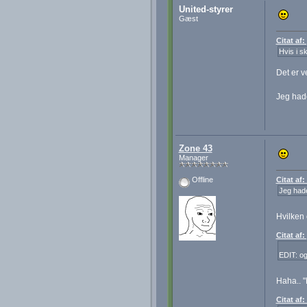
United-styrer
Gæst
Citat af
Hvis i s
Det er v
Jeg hade
Zone 43
Manager
Citat af
Offline
Jeg hade
Hvilken
Citat af
EDIT: og
Haha.. "
Citat af