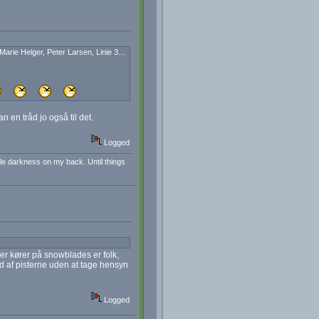
rie Helger, Peter Larsen, Linie 3...
 en tråd jo også til det.
Logged
little darkness on my back. Until things
er kører på snowblades er folk,
ned af pisterne uden at tage hensyn
Logged