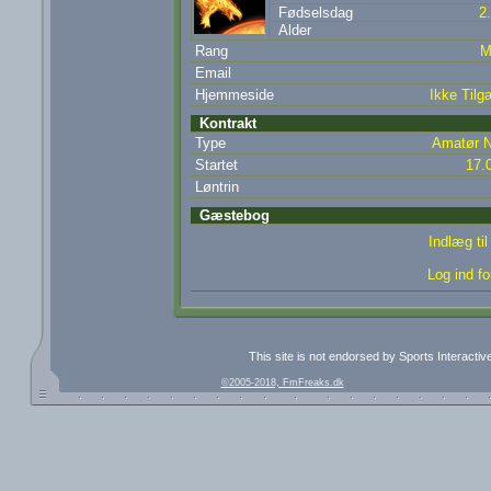
Fødselsdag
2
Alder
Rang
M
Email
Hjemmeside
Ikke Tilg
Kontrakt
Type
Amatør N
Startet
17.
Løntrin
Gæstebog
Indlæg ti
Log ind fo
This site is not endorsed by Sports Interacti
©2005-2018, FmFreaks.dk