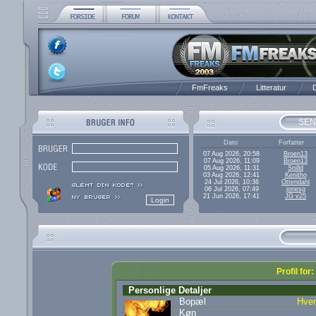
FmFreaks
Litteratur
D
SEN
Dato
Forfatter
07 Aug 2026, 20:58
Broen13
07 Aug 2026, 11:09
Broen13
05 Aug 2026, 11:31
Snilld
03 Aug 2026, 12:41
Kenitho
24 Jul 2026, 10:36
Ottendahl
06 Jul 2026, 07:49
jonesg
21 Jun 2026, 17:41
JG v25
Profil for
Personlige Detaljer
Bopæl
Hve
Køn