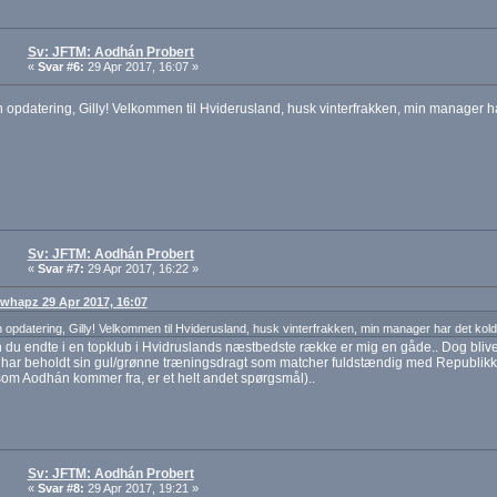
Sv: JFTM: Aodhán Probert
«
Svar #6:
29 Apr 2017, 16:07 »
 opdatering, Gilly! Velkommen til Hviderusland, husk vinterfrakken, min manager ha
Sv: JFTM: Aodhán Probert
«
Svar #7:
29 Apr 2017, 16:22 »
: whapz 29 Apr 2017, 16:07
 opdatering, Gilly! Velkommen til Hviderusland, husk vinterfrakken, min manager har det kold
du endte i en topklub i Hvidruslands næstbedste række er mig en gåde.. Dog blive
har beholdt sin gul/grønne træningsdragt som matcher fuldstændig med Republikk
m Aodhán kommer fra, er et helt andet spørgsmål)..
Sv: JFTM: Aodhán Probert
«
Svar #8:
29 Apr 2017, 19:21 »