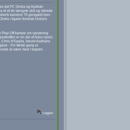
edes det FC Orsha og Aodhán
ha et af de længste strå og sikrede
oberts karriere! Til gengæld blev
rsha i ligaen foretrak Orsha's
m Play-Off kampe om oprykning.
postroffen er en del af hans navn)
, Chris N'Gayila, blevet Aodháns
gave - For første gang er
ciale at være med i toppen.
Logged