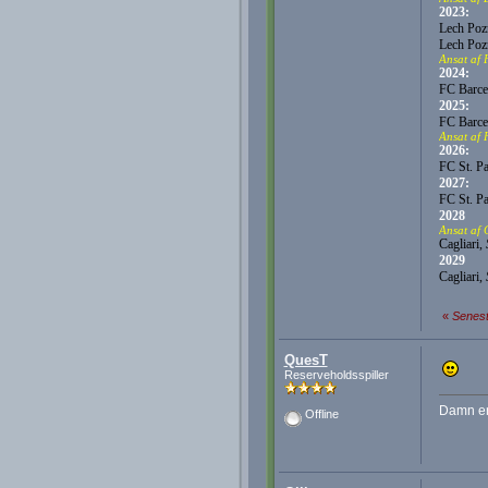
2023:
Lech Poz
Lech Poz
Ansat af 
2024:
FC Barce
2025:
FC Barce
Ansat af 
2026:
FC St. P
2027:
FC St. Pa
2028
Ansat af 
Cagliari,
2029
Cagliari,
«
Senest
QuesT
Reserveholdsspiller
Damn en 
Offline