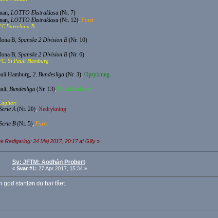
nan,
LOTTO Ekstraklasa
(Nr. 7)
nan,
LOTTO Ekstraklasa
(Nr. 12)
,
Fyret
FC Barcelona B
lona B,
Spanske 2 Division B
(Nr. 10)
lona B,
Spanske 2 Division B
(Nr. 6)
FC. St Pauli Hamburg
auli Hamburg,
2. Bundesliga
(Nr. 3)
,
Oprykning
uli,
Bundesliga
(Nr. 13)
,
Pokalfinalister
Cagliari
Serie A
(Nr. 20)
,
Nedrykning
Serie B
(Nr. 5)
,
Fyret
e Redigering: 24 Maj 2017, 20:17 af Gilly
»
Sv: JFTM: Aodhán Probert
«
Svar #1:
27 Apr 2017, 15:34 »
god startløn du har fået.