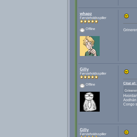
whapz
Førsteholdsspiller
Offline
Grineren
Gilly
Førsteholdsspiller
Citat af
Offline
Grineren
Hvordan 
Aodhán 
Congo so
Gilly
Førsteholdsspiller