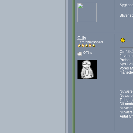
Sygt at 
Bliver s
Gilly
Førsteholdsspiller
Om "Skån
Offline
forventn
Probert,
Syd Gota
Vores af
måneder 
Nuværen
Nuværen
Tidliger
Dit omd
Nuværen
Nuværen
Antal fy