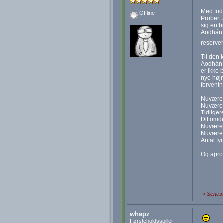
Med fodb
Offline
Probert 
sig en b
Aodhán i
reserve
Til den
Aodhán P
er ikke 
nye højr
forventn
Nuvære
Nuværen
Tidliger
Dit omd
Nuværen
Nuværen
Antal fyr
Og aprop
«
Senest
whapz
Førsteholdsspiller