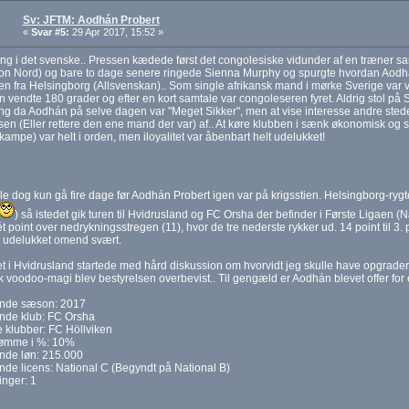
Sv: JFTM: Aodhán Probert
«
Svar #5:
29 Apr 2017, 15:52 »
ng i det svenske.. Pressen kædede først det congolesiske vidunder af en træner
sion Nord) og bare to dage senere ringede Sienna Murphy og spurgte hvordan Aod
en fra Helsingborg (Allsvenskan).. Som single afrikansk mand i mørke Sverige var vo
n vendte 180 grader og efter en kort samtale var congoleseren fyret. Aldrig stol på
ng da Aodhán på selve dagen var "Meget Sikker", men at vise interesse andre sted
sen (Eller rettere den ene mand der var) af.. At køre klubben i sænk økonomisk og sku
 kampe) var helt i orden, men iloyalitet var åbenbart helt udelukket!
le dog kun gå fire dage før Aodhán Probert igen var på krigsstien. Helsingborg-rygtet
) så istedet gik turen til Hvidrusland og FC Orsha der befinder i Første Ligaen
ét point over nedrykningsstregen (11), hvor de tre nederste rykker ud. 14 point til 3. 
t udelukket omend svært.
t i Hvidrusland startede med hård diskussion om hvorvidt jeg skulle have opgrader
k voodoo-magi blev bestyrelsen overbevist.. Til gengæld er Aodhán blevet offer for
nde sæson: 2017
de klub: FC Orsha
e klubber: FC Höllviken
ømme i %: 10%
de løn: 215.000
de licens: National C (Begyndt på National B)
inger: 1