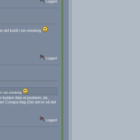
Logged
r det koldt i sin smoking
Logged
t i sin smoking
r kulden ikke et problem, da
en Congos flag (Om det er så det
Logged