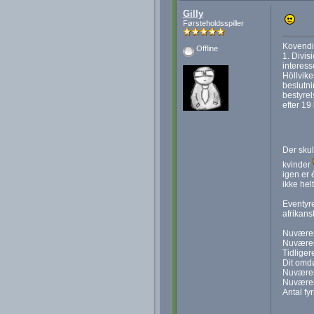
Gilly
Førsteholdsspiller
Kovendi
Offline
1. Divi
interess
Höllvike
beslutni
bestyrel
efter 19
Der skul
kvinder
igen er 
ikke hel
Eventyre
afrikans
Nuvære
Nuværen
Tidliger
Dit omd
Nuværen
Nuværen
Antal fyr