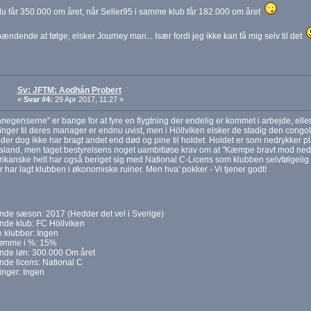
du får 350.000 om året, når Seller95 i samme klub får 182.000 om året
pændende at følge, elsker Journey man... Især fordi jeg ikke kan få mig selv til det
Sv: JFTM: Aodhán Probert
«
Svar #4:
29 Apr 2017, 11:27 »
egenserne" er bange for at fyre en flygtning der endelig er kommet i arbejde, elle
inger til deres manager er endnu uvist, men i Höllviken elsker de stadig den congo
 der dog ikke har bragt andet end død og pine til holdet. Holdet er som nedrykker p
land, men taget bestyrelsens noget uambitiøse krav om at "Kæmpe bravt mod nedry
rikanske helt har også beriget sig med National C-Licens som klubben selvfølgelig be
har lagt klubben i økonomiske ruiner. Men hva' pokker - Vi tjener godt!
de sæson: 2017 (Hedder det vel i Sverige)
de klub: FC Höllviken
e klubber: Ingen
ømme i %: 15%
de løn: 300.000 Om året
de licens: National C
ringer: Ingen