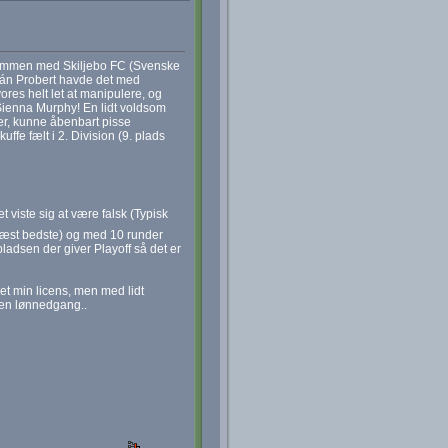
 sammen med Skiljebo FC (Svenske
hán Probert havde det med
res helt let at manipulere, og
 Sienna Murphy! En lidt voldsom
er, kunne åbenbart pisse
ffe fælt i 2. Division (9. plads
 viste sig at være falsk (Typisk
 (Næst bedste) og med 10 runder
pladsen der giver Playoff så det er
et min licens, men med lidt
 en lønnedgang..