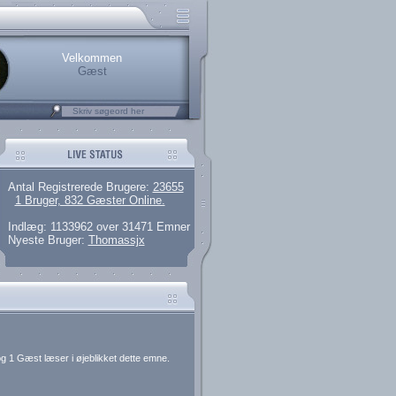
rerede brugere
 artikler og 135 guides
M25.264.324,00)
kke her.
Velkommen
Gæst
Antal Registrerede Brugere:
23655
1 Bruger, 832 Gæster Online.
Indlæg: 1133962 over 31471 Emner
Nyeste Bruger:
Thomassjx
g 1 Gæst læser i øjeblikket dette emne.