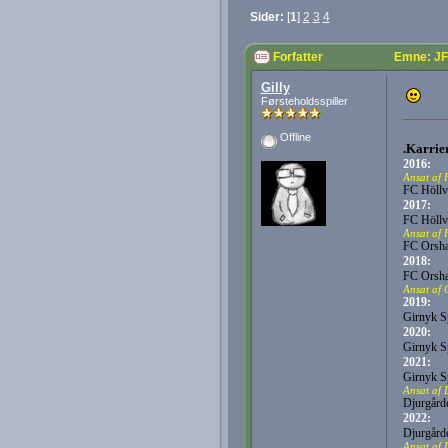
Sider:
[
1
]
2
3
4
Forfatter
Emne: JF
Gilly
Førsteholdsspiller
Offline
.Karrier
2016:
Ansat af 
FC Höllv
2017:
FC Höllv
Ansat af
FC Orsh
2018:
FC Orsh
Ansat af 
2019:
Girnyk S
2020:
Girnyk S
2021:
Girnyk S
Ansat af 
Djurgård
2022:
Djurgård
Ansat af 