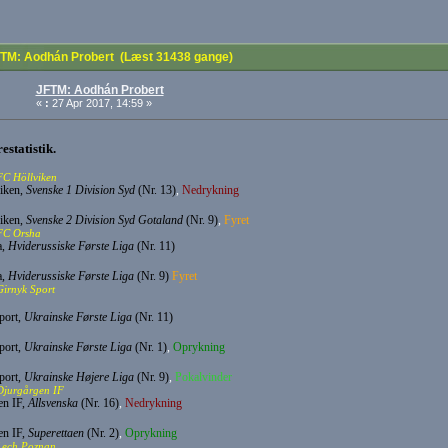
TM: Aodhán Probert (Læst 31438 gange)
JFTM: Aodhán Probert
«
:
27 Apr 2017, 14:59 »
estatistik.
FC Höllviken
iken,
Svenske 1 Division Syd
(Nr. 13)
,
Nedrykning
iken,
Svenske 2 Division Syd Gotaland
(Nr. 9)
,
Fyret
 FC Orsha
a,
Hviderussiske Første Liga
(Nr. 11)
a,
Hviderussiske Første Liga
(Nr. 9)
Fyret
Girnyk Sport
port,
Ukrainske Første Liga
(Nr. 11)
port,
Ukrainske Første Liga
(Nr. 1)
,
Oprykning
port,
Ukrainske Højere Liga
(Nr. 9)
,
Pokalvinder
Djurgårgen IF
en IF,
Allsvenska
(Nr. 16)
,
Nedrykning
en IF,
Superettaen
(Nr. 2)
,
Oprykning
Lech Poznan