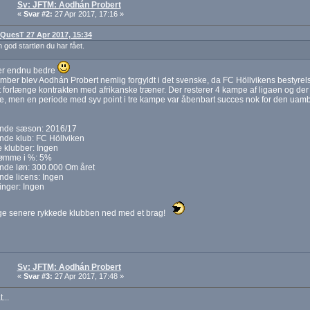
Sv: JFTM: Aodhán Probert
«
Svar #2:
27 Apr 2017, 17:16 »
: QuesT 27 Apr 2017, 15:34
god startløn du har fået.
ver endnu bedre
mber blev Aodhán Probert nemlig forgyldt i det svenske, da FC Höllvikens bestyrelse
t forlænge kontrakten med afrikanske træner. Der resterer 4 kampe af ligaen og der er
 men en periode med syv point i tre kampe var åbenbart succes nok for den uambit
de sæson: 2016/17
de klub: FC Höllviken
e klubber: Ingen
ømme i %: 5%
de løn: 300.000 Om året
de licens: Ingen
ringer: Ingen
e senere rykkede klubben ned med et brag!
Sv: JFTM: Aodhán Probert
«
Svar #3:
27 Apr 2017, 17:48 »
...