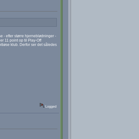
 - efter større hjerneblødninger -
 11 point op til Play-Off
iøse klub. Derfor ser det således
Logged