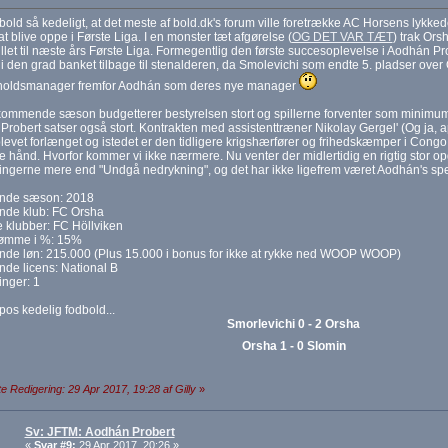
old så kedeligt, at det meste af bold.dk's forum ville foretrække AC Horsens lykk
at blive oppe i Første Liga. I en monster tæt afgørelse (
OG DET VAR TÆT
) trak Ors
illet til næste års Første Liga. Formegentlig den første succesoplevelse i Aodhán Pr
 den grad banket tilbage til stenalderen, da Smolevichi som endte 5. pladser over O
holdsmanager fremfor Aodhán som deres nye manager
 kommende sæson budgetterer bestyrelsen stort og spillerne forventer som minimu
robert satser også stort. Kontrakten med assistenttræner Nikolay Gergel' (Og ja, a
blevet forlænget og istedet er den tidligere krigshærfører og frihedskæmper i Congo
e hånd. Hvorfor kommer vi ikke nærmere. Nu venter der midlertidig en rigtig stor op
ingerne mere end "Undgå nedrykning", og det har ikke ligefrem været Aodhán's spe
nde sæson: 2018
de klub: FC Orsha
e klubber: FC Höllviken
ømme i %: 15%
de løn: 215.000 (Plus 15.000 i bonus for ikke at rykke ned WOOP WOOP)
de licens: National B
inger: 1
os kedelig fodbold...
Smorlevichi 0 - 2 Orsha
Orsha 1 - 0 Slomin
e Redigering: 29 Apr 2017, 19:28 af Gilly
»
Sv: JFTM: Aodhán Probert
«
Svar #9:
29 Apr 2017, 20:26 »