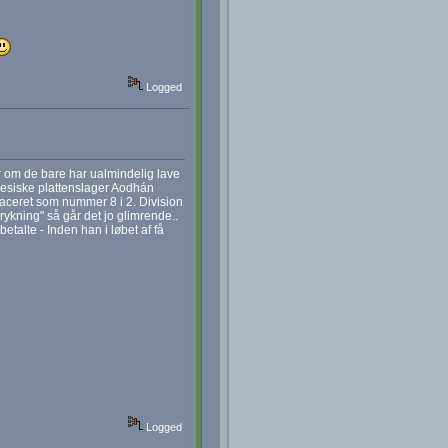
Logged
r om de bare har ualmindelig lave
lesiske plattenslager Aodhán
laceret som nummer 8 i 2. Division
kning" så går det jo glimrende..
talte - Inden han i løbet af få
Logged