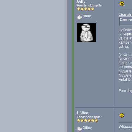
Gilly
Førsteholdsspiller
Citat af
Offline
Damn en 
Det bli
5. Septe
valgte a
kampene,
ud nu:
Nuværen
Nuværen
Tidliger
Dit omd
Nuværen
Nuværen
Antal fy
Fem dag
L.Wee
Landsholdsspiller
Whaaaat
Offline