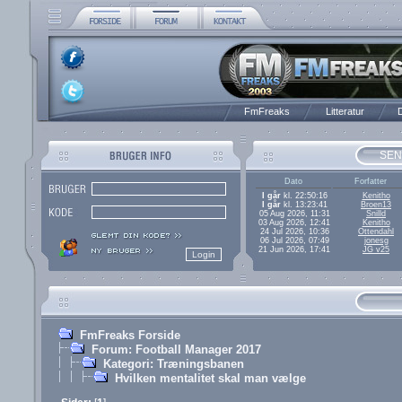
FmFreaks
Litteratur
D
SEN
Dato
Forfatter
I går
kl. 22:50:16
Kenitho
I går
kl. 13:23:41
Broen13
05 Aug 2026, 11:31
Snilld
03 Aug 2026, 12:41
Kenitho
24 Jul 2026, 10:36
Ottendahl
06 Jul 2026, 07:49
jonesg
21 Jun 2026, 17:41
JG v25
FmFreaks Forside
Forum: Football Manager 2017
Kategori: Træningsbanen
Hvilken mentalitet skal man vælge