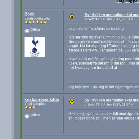
Følg mig på 
Boxx
Sv: Hvilken mentalitet skal m
Landsholdsspiller
«
Svar #2:
06 Jan 2017, 21:31 »
Jeg tilslutter mig Arsrea's udsang
Offline
jeg har ikke oplevet at mit hold skulle gøre
SønderjyskE vandt mesterskabet i første s
angår. Nu forsøger jeg i Torino, hvor jeg 
særdeles effektiv. Har bolden ca. 55 - 60% a
Hvad taktik angår, syntes jeg dog man ik
tiden, specielt fra sæson til sæson. Hvis
- er hvad jeg har fundet ud af
Jeg kan flyve.. i så lang tid det tager mig at ra
kristianrosenkilde
Sv: Hvilken mentalitet skal m
Ynglingespiller
«
Svar #3:
07 Jan 2017, 11:37 »
Hmm nej, syntes os det er lidt modsigende 
Offline
spil possesions spil, men at man vælger de