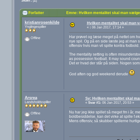
Sider:
[
1
]
Forfatter
Emne: Hvilken mentalitet skal man vælg
kristianrosenkilde
Hvilken mentalitet skal man 
Ynglingespiller
«
:
06 Jan 2017, 17:14 »
Har prøvet og læse meget på nettet om hvord
Offline
nye spil. Og på en side læste jeg at man sk
offensiv hvis man vil spille kontra fodbold.
The mentality setting is often misunderst
as possession football. It may sound counte
Det er hvad der står på siden. Nogen som 
God aften og god weekend derude
Arsrea
Sv: Hvilken mentalitet skal m
Landsholdsspiller
«
Svar #1:
06 Jan 2017, 20:53 »
Nu har jeg ikke spillet så meget fm i år, 
Offline
boldbesiddelse, kan det virke at spille f.e
Mens offensiv, så skubber spillerne hurtige