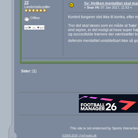
22
Sv: Hvilken mentalitet skal m
Landsholdsspiller
«
Svar #4:
07 Jan 2017, 11:53 »
Kontrol fungerer slet ikke til kontra, efter 
Offline
Tror det skal læses som en måde at 'bøje'
end sejren, er det muligt at have super hø
og succesfulde trænere der værdsætter bo
defensiv mentalitet umiddelbart ikke så g
Sider:
[
1
]
This site is not endorsed by Sports Interacti
©2005-2018, FmFreaks.dk