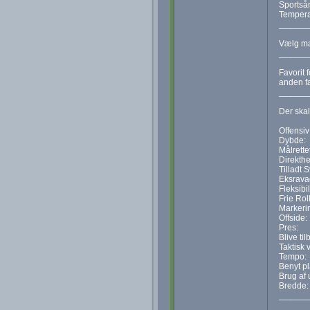
Sportså
Tempera
______
Vælg mak
______
Favorit 
anden fa
______
Der skal
Offensiv
Dybde:
Målrette
Direkthe
Tilladt 
Eksrava
Fleksibil
Frie Roll
Markeri
Offside:
Pres:
Blive til
Taktisk 
Tempo:
Benyt p
Brug af 
Bredde:
______