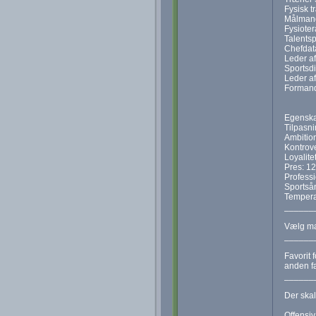
Fysisk t
Målmand
Fysioter
Talentsp
Chefdata
Leder af
Sportsdi
Leder a
Forman
Egenskab
Tilpasni
Ambition
Kontrove
Loyalite
Pres: 12
Profess
Sportså
Tempera
______
Vælg mak
______
Favorit 
anden fa
______
Der skal
Offensiv