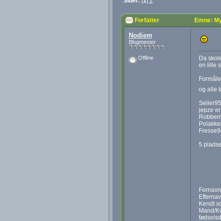
Sider:
[
1
]
2
Forfatter
Emne: My
Nodiem
Blogmester
Da skolen
Offline
en lille 
Formålet
og alle 
Seller95
jepze er
Robberm
Polakken
Fresse94
5 pladse
Fornavn
Efternav
Kendt s
Mand/Kv
fødselsd