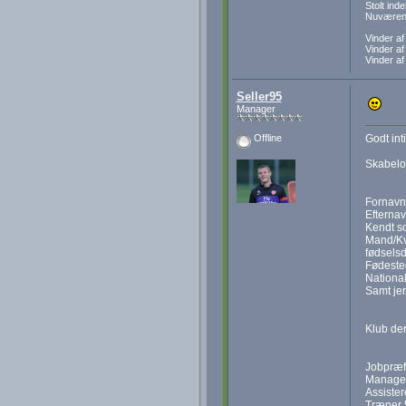
Stolt in
Nuværend
Vinder a
Vinder a
Vinder a
Seller95
Manager
Godt int
Offline
Skabelo
Fornavn
Efternav
Kendt so
Mand/Kv
fødselsd
Fødeste
National
Samt je
Klub der
Jobpræfe
Manage
Assiste
Træner 