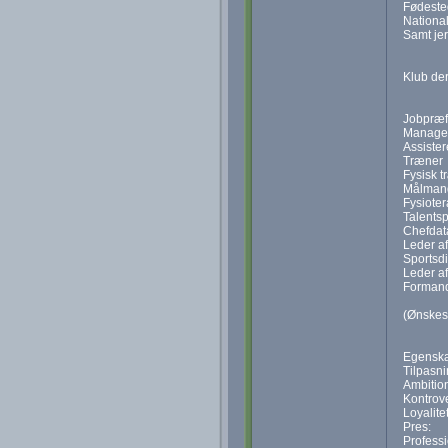
Fødeste
Nationali
Samt jer
Klub der
Jobpræfe
Manage
Assiste
Træner
Fysisk t
Målman
Fysiote
Talents
Chefdat
Leder a
Sportsdi
Leder a
Forman
(Ønskes 
Egenskab
Tilpasni
Ambition
Kontrove
Loyalitet
Pres:
Profess