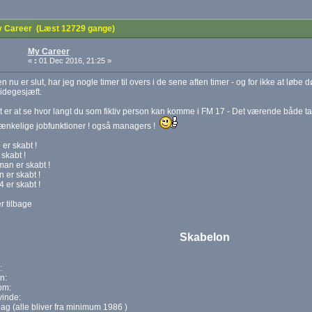
 Career (Læst 12729 gange)
My Career
«
:
01 Dec 2016, 21:25 »
 nu er slut, har jeg nogle timer til overs i de sene aften timer - og for ikke at løbe dø
sidegesjæft.
 er at se hvor langt du som fiktiv person kan komme i FM 17 - Det værende både tal
tænkelige jobfunktioner ! også managers !
 er skabt !
 skabt !
an er skabt !
 er skabt !
 er skabt !
r tilbage
Skabelon
:
n:
om:
inde:
ag (alle bliver fra minimum 1986 )