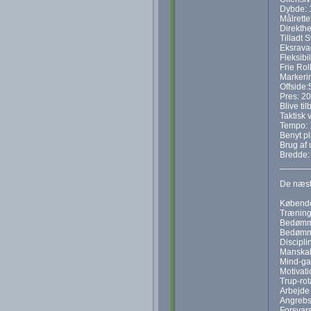
Dybde: 
Målrette
Direkthe
Tilladt 
Eksrava
Fleksibil
Frie Rol
Markerin
Offside:
Pres: 20
Blive til
Taktisk 
Tempo: 
Benyt p
Brug af 
Bredde:
______
De næste
Købende
Træning
Bedømme
Bedømmel
Discipli
Manskab
Mind-ga
Motivat
Trup-rot
Arbejde
Angrebs
Forsvars