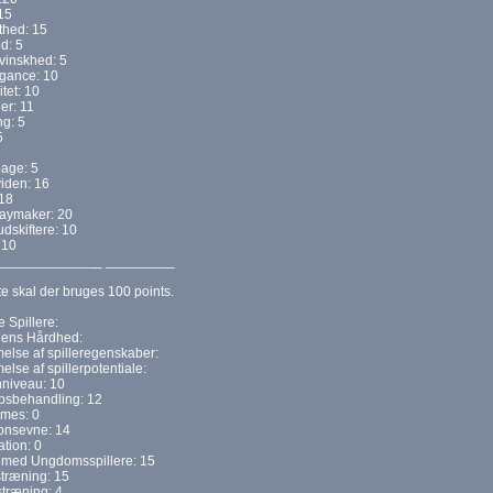
15
thed: 15
d: 5
Svinskhed: 5
gance: 10
itet: 10
ler: 11
g: 5
5
bage: 5
viden: 16
18
laymaker: 20
udskiftere: 10
 10
_____________
_ _________
 skal der bruges 100 points.
 Spillere:
ens Hårdhed:
lse af spilleregenskaber:
se af spillerpotentiale:
nniveau: 10
sbehandling: 12
mes: 0
ionsevne: 14
ation: 0
 med Ungdomsspillere: 15
træning: 15
træning: 4