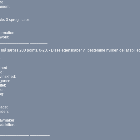
nd:
ment:
_____________
_ ________
s 3 sprog i taler.
_____________
_ ________
formation:
vorit:
_____________
_ ________
 må sættes 200 points. 0-20. - Disse egenskaber vil bestemme hvilken del af spille
:
thed:
d:
Svinskhed:
gance:
itet:
er:
ng:
bage:
viden:
laymaker:
udskiftere:
_____________
_ _________