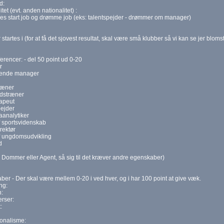
d:
tet (evt. anden nationalitet) :
es start job og drømme job (eks: talentspejder - drømmer om manager)
 startes i (for at få det sjovest resultat, skal være små klubber så vi kan se jer blomst
rencer: - del 50 point ud 0-20
r
rende manager
ræner
dstræner
rapeut
pejder
aanalytiker
f sportsvidenskab
rektør
f ungdomsudvikling
d
Dommer eller Agent, så sig til det kræver andre egenskaber)
er - Der skal være mellem 0-20 i ved hver, og i har 100 point at give væk.
ng:
:
rser:
:
ionalisme: