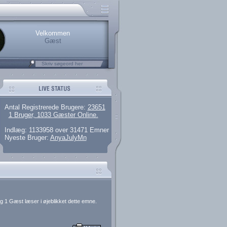
.
rerede brugere
 artikler og 135 guides
M25.264.324,00)
kke her.
Velkommen
Gæst
Antal Registrerede Brugere:
23651
1 Bruger, 1033 Gæster Online.
Indlæg: 1133958 over 31471 Emner
Nyeste Bruger:
AnyaJulyMn
g 1 Gæst læser i øjeblikket dette emne.