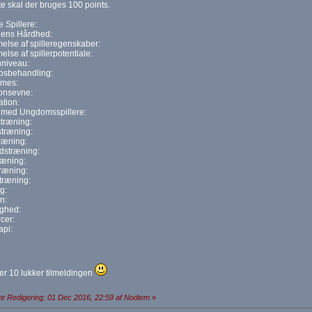
 skal der bruges 100 points.
 Spillere:
ens Hårdhed:
lse af spilleregenskaber:
se af spillerpotentiale:
nniveau:
sbehandling:
mes:
ionsevne:
ation:
 med Ungdomsspillere:
træning:
stræning:
ræning:
stræning:
ræning:
træning:
træning:
g:
n:
ghed:
cer:
api:
er 10 lukker tilmeldingen
e Redigering: 01 Dec 2016, 22:59 af Nodiem
»