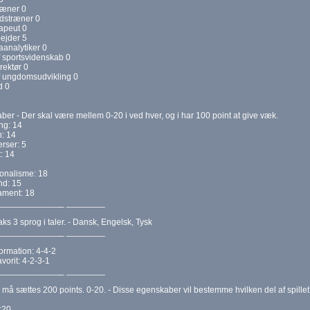
ræner 0
stræner 0
apeut 0
ejder 5
analytiker 0
 sportsvidenskab 0
rektør 0
f ungdomsudvikling 0
d 0
er - Der skal være mellem 0-20 i ved hver, og i har 100 point at give væk.
ng: 14
: 14
rser: 5
t: 14
ionalisme: 18
nd: 15
ment: 18
_____________
_ ________
s 3 sprog i taler. - Dansk, Engelsk, Tysk
_____________
_ ________
formation: 4-4-2
vorit: 4-2-3-1
_____________
_ ________
 må sættes 200 points. 0-20. - Disse egenskaber vil bestemme hvilken del af spille
:20