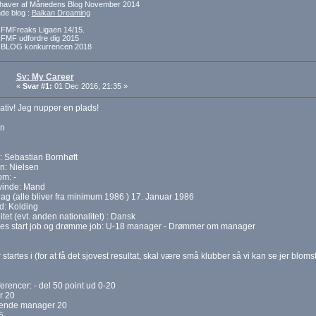
dehaver af Månedens Blog November 2014
e blog :
Balkan Dreaming
f FMFreaks Ligaen 14/15.
f FMF udfordre dig 2015
f BLOG konkurrencen 2018
Sv: My Career
«
Svar #1:
01 Dec 2016, 21:35 »
iativ! Jeg nupper en plads!
n
: Sebastian Bornhøft
n: Nielsen
m: -
inde: Mand
ag (alle bliver fra minimum 1986 ) 17. Januar 1986
d: Kolding
itet (evt. anden nationalitet) : Dansk
res start job og drømme job: U-18 manager - Drømmer om manager
 startes i (for at få det sjovest resultat, skal være små klubber så vi kan se jer bloms
rencer: - del 50 point ud 0-20
r 20
rende manager 20
5