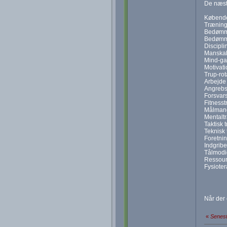
De næste
Købende
Træning
Bedømme
Bedømmel
Discipli
Manskab
Mind-ga
Motivat
Trup-rot
Arbejde
Angrebs
Forsvar
Fitnesst
Målmand
Mentalt
Taktisk 
Teknisk 
Foretnin
Indgribe
Tålmodi
Ressour
Fysioter
Når der 
«
Senest