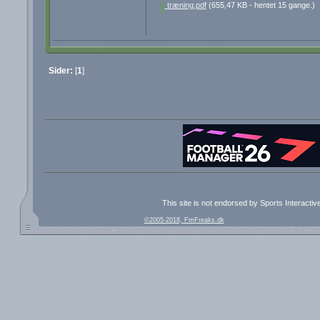
træning.pdf
(655,47 KB - hentet 15 gange.)
Sider:
[
1
]
This site is not endorsed by Sports Interacti
©2005-2018, FmFreaks.dk