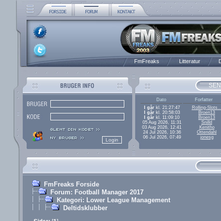
FmFreaks
Litteratur
D
SEN
Dato
Forfatter
I går
kl. 21:27:47
Rolling-Slots..
I går
kl. 20:58:03
Broen13
I går
kl. 11:09:10
Broen13
05 Aug 2026, 11:31
Snilld
03 Aug 2026, 12:41
Kenitho
24 Jul 2026, 10:36
Ottendahl
06 Jul 2026, 07:49
jonesg
FmFreaks Forside
Forum: Football Manager 2017
Kategori: Lower League Management
Deltidsklubber