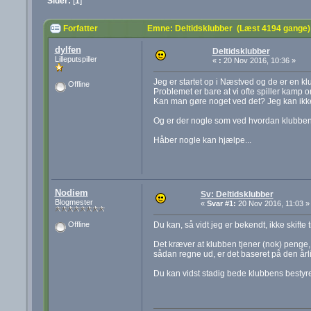
Sider:
[
1
]
Forfatter
Emne: Deltidsklubber (Læst 4194 gange)
dylfen
Deltidsklubber
Lilleputspiller
«
:
20 Nov 2016, 10:36 »
Jeg er startet op i Næstved og de er en k
Offline
Problemet er bare at vi ofte spiller kamp
Kan man gøre noget ved det? Jeg kan ikke 
Og er der nogle som ved hvordan klubben 
Håber nogle kan hjælpe...
Nodiem
Sv: Deltidsklubber
Blogmester
«
Svar #1:
20 Nov 2016, 11:03 »
Du kan, så vidt jeg er bekendt, ikke skift
Offline
Det kræver at klubben tjener (nok) penge, 
sådan regne ud, er det baseret på den årli
Du kan vidst stadig bede klubbens bestyre