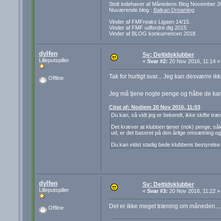
Stolt indehaver af Månedens Blog November 2
Nuværende blog :
Balkan Dreaming
Vinder af FMFreaks Ligaen 14/15.
Vinder af FMF udfordre dig 2015
Vinder af BLOG konkurrencen 2018
dylfen
Sv: Deltidsklubber
Lilleputspiller
«
Svar #2:
20 Nov 2016, 11:14 »
Tak for hurtigt svar... Jeg kan desværre ik
Offline
Jeg må tjene nogle penge og håbe de kan 
Citat af: Nodiem 20 Nov 2016, 11:03
Du kan, så vidt jeg er bekendt, ikke skifte træ
Det kræver at klubben tjener (nok) penge, sål
ud, er det baseret på den årlige omsætning og i
Du kan vidst stadig bede klubbens bestyrelse 
dylfen
Sv: Deltidsklubber
Lilleputspiller
«
Svar #3:
20 Nov 2016, 11:22 »
Det er ikke meget træning om måneden....
Offline