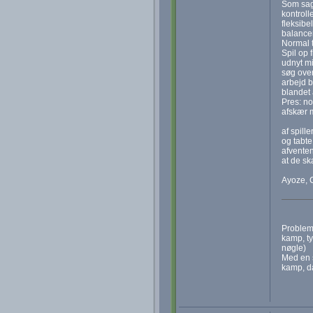
Som sagt
kontroll
fleksibel
balancer
Normal 
Spil op f
udnyt m
søg ove
arbejd bo
blandet 
Pres: n
afskær m
af spill
og tabte
afventen
at de sk
Ayoze, C
Probleme
kamp, ty
nøgle)
Med en s
kamp, da