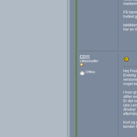
markeri
På hjem
hvilket 
taktikke
har en r
COYI
Lilleputspiller
Hej Fre
Offline
Endelig 
versione
noget be
I hvor g
stiller 
Er det n
(ala Lei
Ændrer I
efterhå
Kort og 
kender fx