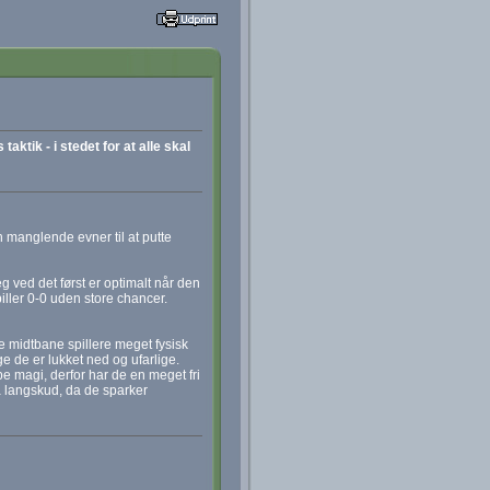
ktik - i stedet for at alle skal
n manglende evner til at putte
g ved det først er optimalt når den
iller 0-0 uden store chancer.
ne midtbane spillere meget fysisk
e de er lukket ned og ufarlige.
be magi, derfor har de en meget fri
på langskud, da de sparker