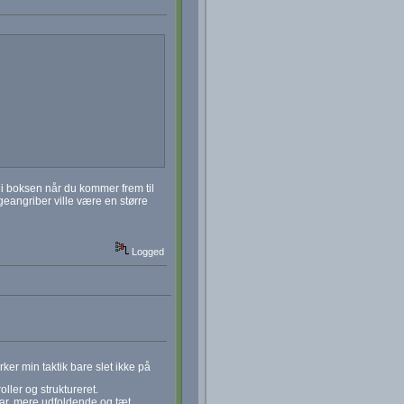
e i boksen når du kommer frem til
eangriber ville være en større
Logged
ker min taktik bare slet ikke på
oller og struktureret.
svar, mere udfoldende og tæt