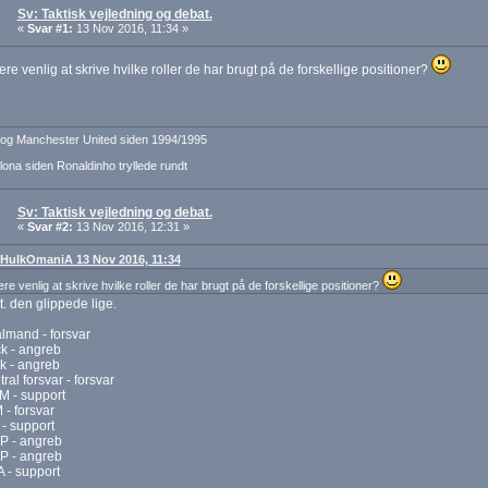
Sv: Taktisk vejledning og debat.
«
Svar #1:
13 Nov 2016, 11:34 »
ære venlig at skrive hvilke roller de har brugt på de forskellige positioner?
og Manchester United siden 1994/1995
ona siden Ronaldinho tryllede rundt
Sv: Taktisk vejledning og debat.
«
Svar #2:
13 Nov 2016, 12:31 »
: HulkOmaniA 13 Nov 2016, 11:34
ære venlig at skrive hvilke roller de har brugt på de forskellige positioner?
rt. den glippede lige.
lmand - forsvar
k - angreb
k - angreb
ral forsvar - forsvar
M - support
- forsvar
- support
P - angreb
P - angreb
 - support