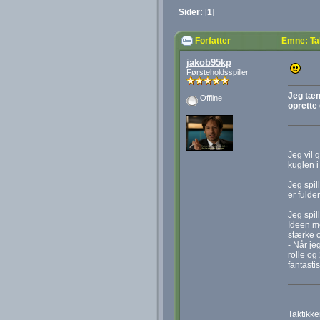
Sider:
[
1
]
Forfatter
Emne: Tak
jakob95kp
Førsteholdsspiller
Jeg tænk
Offline
oprette 
Jeg vil 
kuglen i
Jeg spil
er fulde
Jeg spil
Ideen me
stærke o
- Når je
rolle og
fantastis
Taktikke