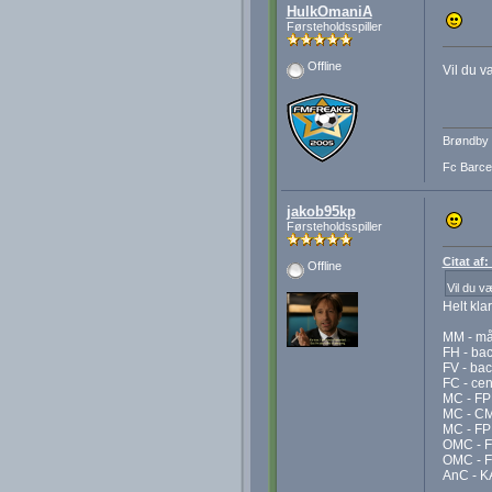
HulkOmaniA
Førsteholdsspiller
Offline
Vil du v
Brøndby 
Fc Barcel
jakob95kp
Førsteholdsspiller
Citat af
Offline
Vil du v
Helt kla
MM - må
FH - bac
FV - bac
FC - cent
MC - FP
MC - CM 
MC - FP 
OMC - F
OMC - F
AnC - KA