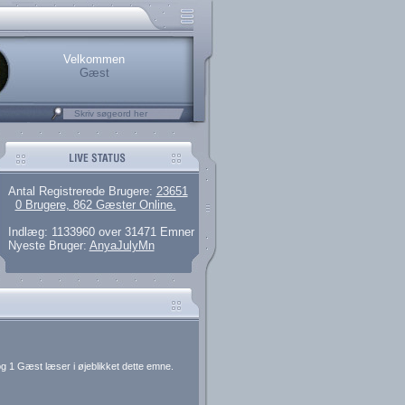
rerede brugere
 artikler og 135 guides
M25.264.324,00)
kke her.
Velkommen
Gæst
Antal Registrerede Brugere:
23651
0 Brugere, 862 Gæster Online.
Indlæg: 1133960 over 31471 Emner
Nyeste Bruger:
AnyaJulyMn
g 1 Gæst læser i øjeblikket dette emne.