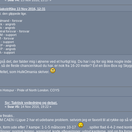
«
Svar #4:
13 Nov 2016, 13:17 »
: jakob95kp 13 Nov 2016, 12:31
t. den glippede lige.
lmand - forsvar
k - angreb
k - angreb
tral forsvar - forsvar
M - support
 - forsvar
- support
P - angreb
P - angreb
 - support
gså det, der falder mig i øjnene ved et hurtigt kig. Du har i og for sig ikke nogle ind
 så de fleste chancer/skud du har, er nok fra 16-20 meter? Evt en Box-Box og Skygg
i feltet, som HulkOmania skriver.
m Hotspur - Pride of North London. COYS
Sv: Taktisk vejledning og debat.
«
Svar #5:
14 Nov 2016, 19:22 »
w freaks..
M CAEN i Ligue 2 har et udebane problem. selvom jeg er favorit til at rykke op så vir
, form ude efter 7 kampe: 1-1-5 målscore 10-17
. spiller flad 4-4-2 med kontr
illinger: normal tempo, aggresivt, korte afleveringer, udnyt kanterne, spil op fra for