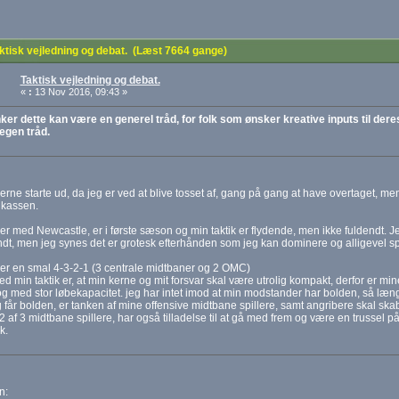
tisk vejledning og debat. (Læst 7664 gange)
Taktisk vejledning og debat.
«
:
13 Nov 2016, 09:43 »
er dette kan være en generel tråd, for folk som ønsker kreative inputs til deres ta
egen tråd.
gerne starte ud, da jeg er ved at blive tosset af, gang på gang at have overtaget, me
 kassen.
ler med Newcastle, er i første sæson og min taktik er flydende, men ikke fuldendt. Je
ndt, men jeg synes det er grotesk efterhånden som jeg kan dominere og alligevel sp
ler en smal 4-3-2-1 (3 centrale midtbaner og 2 OMC)
d min taktik er, at min kerne og mit forsvar skal være utrolig kompakt, derfor er mi
g med stor løbekapacitet. jeg har intet imod at min modstander har bolden, så læng
g får bolden, er tanken af mine offensive midtbane spillere, samt angribere skal ska
 2 af 3 midtbane spillere, har også tilladelse til at gå med frem og være en trussel 
k.
n: