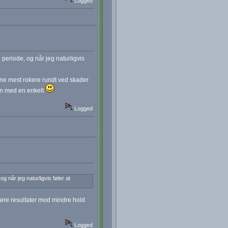
Logged
 periode, og når jeg naturligvis
ne mest rokere rundt ved skader
oran med en enkelt
Logged
g når jeg naturligvis føler at
gere resultater mod mindre hold
Logged