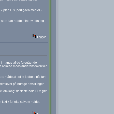
2.plads i superligaen med AGF
 som kan redde min røv;) da jeg
Logged
r i mange af de foregående
øge at læse modstanderens taktikker
ers måde at spille fodbold på, før i
ært lever på hurtige omstillinger
? (Som langt de fleste hold i FM gør
n taktik for ofte selvom holdet