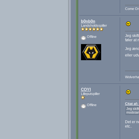
Come On 
b0nb0n
Landsholdsspiller
Jeg skif
Offline
føler at
Jeg ænd
eller ud
Wolverha
COYI
Lilleputspiller
Citat af
Offline
Jeg skif
modstand
Det er n
etc..