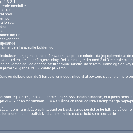
, 4-3-2-1.
erende mentalitet.
 struktur.
et pres.
tempo
ra forsvar
idten
rlap
lden ind i feltet
afleveringer
oglegange
ålmanden fra at spille bolden ud.
erinstrukser, har jeg mine midterforsvarer til at presse mindre, da jeg oplevede at de 
 løbeduellen, dette har fungeret okay. Det samme gælder med 2 af 3 centrale midt
de og kompakte - de er også sat til at skyde mindre, da selvom Diame og Shelvey har
al prøve 5-6 gange fra +25meter pr. kamp.
oric og dolberg som de 3 forreste, er meget frihed til at bevæge sig, drible mere og f
t som jeg ser det, er at jeg har mellem 55-65% boldbesiddelse, er ligaens bedst a
pisk 8-15 inden for rammen..... MAX 2 åbne chancer og ikke særligt mange højdepunk
ådan dominans, både spilmæssigt og fysisk, synes jeg det er for lidt, jeg så gerne
 jeg mener det er realistisk i championsship med et hold som newcastle.