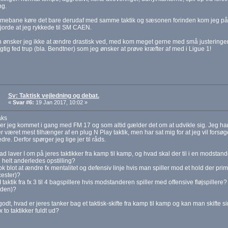
ng.
mebane køre det bare derudaf med samme taktik og sæsonen forinden kom jeg på 
gjorde at jeg rykkede til SM CAEN.
n ønsker jeg ikke at ændre drastisk ved, med kom meget gerne med små justeringer
igtig fed trup (bla. Bendtner) som jeg ønsker at prøve kræfter af med i Ligue 1!
Sv: Taktisk vejledning og debat.
«
Svar #6:
19 Jan 2017, 10:02 »
aks
er jeg kommet i gang med FM 17 og som altid gælder det om at udvikle sig. Jeg ha
r været mest tilhænger af en plug N Play taktik, men har sat mig for at jeg vil fors
dre. Derfor spørger jeg lige jer til råds.
rad laver I om på jeres taktikker fra kamp til kamp, og hvad skal der til i en modstand
en helt anderledes opstilling?
ok blot at ændre fx mentalitet og defensiv linje hvis man spiller mod et hold der prim
cester)?
 taktik fra fx 3 til 4 bagspillere hvis modstanderen spiller med offensive fløjspillere
nden)?
godt, hvad er jeres tanker bag et taktisk-skifte fra kamp til kamp og kan man skifte si
 to taktikker fuldt ud?