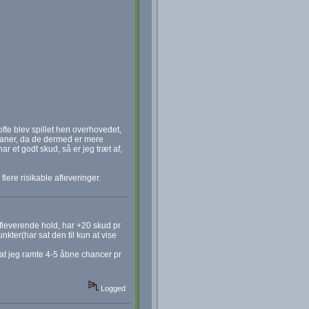
ofte blev spillet hen overhovedet,
baner, da de dermed er mere
 et godt skud, så er jeg træt af,
lere risikable afleveringer.
fleverende hold, har +20 skud pr
ter(har sat den til kun at vise
 at jeg ramte 4-5 åbne chancer pr
Logged