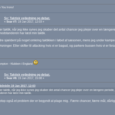
You Irons!
Sv: Taktisk vejledning og debat.
«
Svar #7:
19 Jan 2017, 12:03 »
ter taktik, når jeg ikke synes jeg skaber det antal chancer jeg plejer over en længere
 modstanderen har læst min taktik.
re sjældent på noget omkring taktikken i løbet af sæsonen, mens jeg under kampe
visninger. Eller skifter til attacking hvis vi er bagud, og parkere bussen hvis vi er f
mpton - Klubben i England
Sv: Taktisk vejledning og debat.
«
Svar #8:
19 Jan 2017, 15:08 »
: b0nb0n 19 Jan 2017, 12:03
ter taktik, når jeg ikke synes jeg skaber det antal chancer jeg plejer over en længere periode, o
eren har læst min taktik.
etop også et problem der er begyndt at plage mig.. Færre chancer, færre mål, dårli