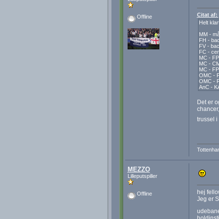
Citat af
Offline
Helt klar
MM - må
FH - bac
FV - bac
FC - cen
MC - FP
MC - CM
MC - FP 
OMC - F
OMC - F
AnC - KA
Det er o
chancer,
trussel 
Tottenha
MEZZO
Lilleputspiller
hej fello
Offline
Jeg er S
udebane
holdinst