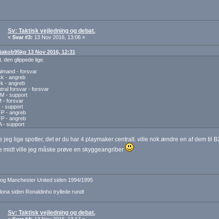
Sv: Taktisk vejledning og debat.
«
Svar #3:
13 Nov 2016, 13:06 »
: jakob95kp 13 Nov 2016, 12:31
t. den glippede lige.
lmand - forsvar
k - angreb
k - angreb
tral forsvar - forsvar
M - support
 - forsvar
- support
P - angreb
P - angreb
 - support
te jeg lige spotter, det er du har 4 playmaker centralt. ville nok ændre en af dem til
e midt ville jeg måske prøve en skyggeangriber
og Manchester United siden 1994/1995
ona siden Ronaldinho tryllede rundt
Sv: Taktisk vejledning og debat.