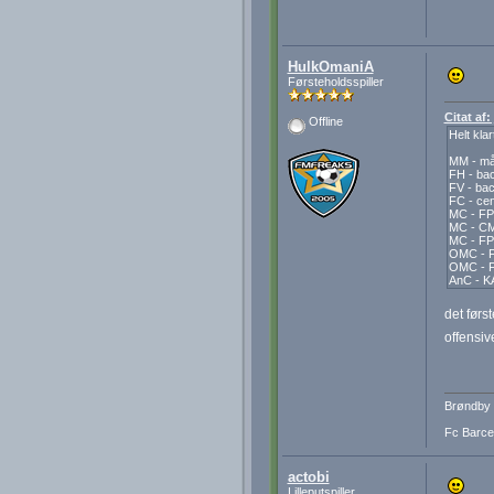
HulkOmaniA
Førsteholdsspiller
Citat af
Offline
Helt klar
MM - må
FH - bac
FV - bac
FC - cen
MC - FP
MC - CM
MC - FP 
OMC - F
OMC - F
AnC - KA
det førs
offensiv
Brøndby 
Fc Barcel
actobi
Lilleputspiller