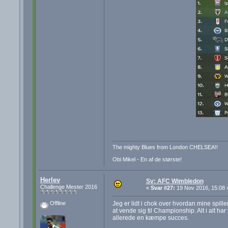
The mighty Blues from London CHELSEA!!
Obi Mikel - En af de største!
Herlev
Sv: AFC Wimbledon
Challenge Mester 2016
«
Svar #27:
19 Nov 2016, 15:08 
Jeg er lidt i chok over hvordan mine spil
Offline
at vende sig til Championship. Alt i alt h
allerede en kæmpe succes.