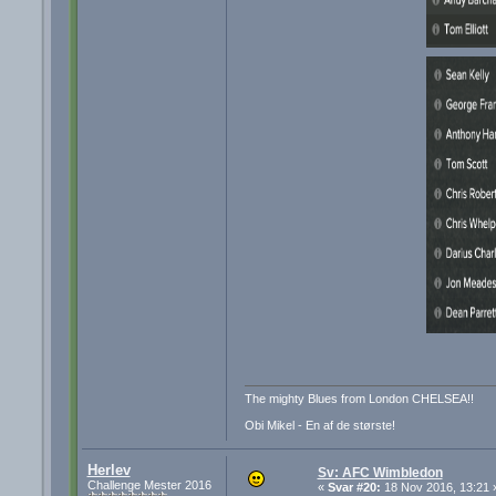
The mighty Blues from London CHELSEA!!
Obi Mikel - En af de største!
Herlev
Sv: AFC Wimbledon
Challenge Mester 2016
«
Svar #20:
18 Nov 2016, 13:21 