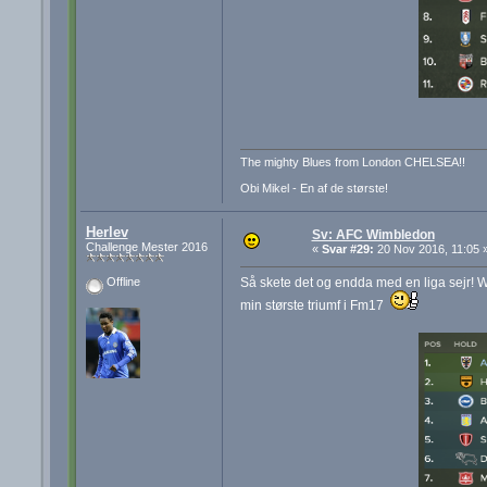
The mighty Blues from London CHELSEA!!
Obi Mikel - En af de største!
Herlev
Sv: AFC Wimbledon
Challenge Mester 2016
«
Svar #29:
20 Nov 2016, 11:05 
Så skete det og endda med en liga sejr! 
Offline
min største triumf i Fm17