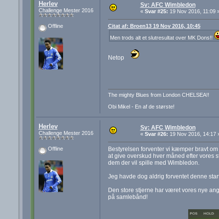
Herlev
Sv: AFC Wimbledon
Challenge Mester 2016
«
Svar #25:
19 Nov 2016, 11:09 
Citat af: Broen13 19 Nov 2016, 10:45
Offline
Men trods alt et slutresultat over MK Dons!!
Netop
The mighty Blues from London CHELSEA!!
Obi Mikel - En af de største!
Herlev
Sv: AFC Wimbledon
Challenge Mester 2016
«
Svar #26:
19 Nov 2016, 14:17 
Bestyrelsen forventer vi kæmper bravt om
Offline
at give overskud hver måned efter vores st
dem der vil spille med Wimbledon.
Jeg havde dog aldrig forventet denne star
Den store stjerne har været vores nye ang
på samlebånd!