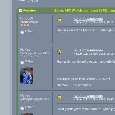
Sider:
1
[
2
]
3
4
Forfatter
Emne: AFC Wimbledon (Læst 28451 gan
lundo88
Sv: AFC Wimbledon
Ynglingespiller
«
Svar #15:
15 Nov 2016, 20:12 
Han er et talent fra Man city .. underligt
Offline
Herlev
Sv: AFC Wimbledon
Challenge Mester 2016
«
Svar #16:
15 Nov 2016, 20:16 
Han er der selvfølgelig også, manglede lige
Offline
The mighty Blues from London CHELSEA!!
Obi Mikel - En af de største!
Herlev
Sv: AFC Wimbledon
Challenge Mester 2016
«
Svar #17:
15 Nov 2016, 20:45 
Offline
I skal glæde jer til mine handler. Synes je