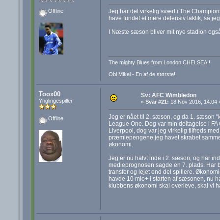
Jeg har det virkelig svært i The Champions
Offline
have fundet et mere defensiv taktik, så je
I Næste sæson bliver mit nye stadion også f
The mighty Blues from London CHELSEA!!
Obi Mikel - En af de største!
Toox00
Sv: AFC Wimbledon
Ynglingespiller
«
Svar #21:
18 Nov 2016, 14:04 
Jeg er nået til 2. sæson, og da 1. sæson "k
Offline
League One. Dog var min deltagelse i FA 
Liverpool, dog var jeg virkelig tilfreds med
præmiepengene jeg havet skrabet sammen i
økonomi.
Jeg er nu halvt inde i 2. sæson, og har ind
medieprognosen sagde en 7. plads. Har brugt
transfer og lejet end del spillere. Økonom
havde 10 mio+ i starten af sæsonen, nu har
klubbens økonomi skal overleve, skal vi 