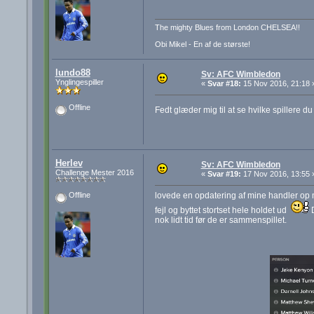
The mighty Blues from London CHELSEA!!
Obi Mikel - En af de største!
lundo88
Sv: AFC Wimbledon
Ynglingespiller
«
Svar #18:
15 Nov 2016, 21:18 
Offline
Fedt glæder mig til at se hvilke spillere d
Herlev
Sv: AFC Wimbledon
Challenge Mester 2016
«
Svar #19:
17 Nov 2016, 13:55 
lovede en opdatering af mine handler op 
Offline
fejl og byttet stortset hele holdet ud
D
nok lidt tid før de er sammenspillet.