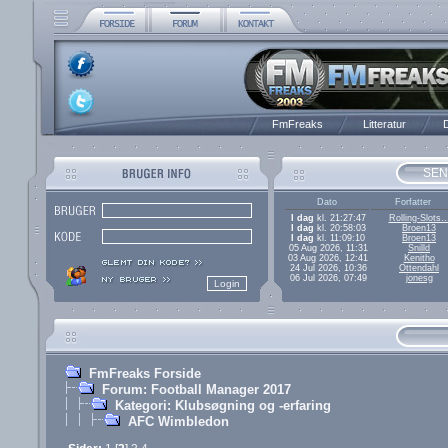
FmFreaks
Litteratur
D
SEN
Dato
Forfatter
I dag
kl. 21:27:47
Rolling-Slots..
I dag
kl. 20:58:03
Broen13
I dag
kl. 11:09:10
Broen13
05 Aug 2026, 11:31
Snilld
03 Aug 2026, 12:41
Kenitho
24 Jul 2026, 10:36
Ottendahl
06 Jul 2026, 07:49
jonesg
FmFreaks Forside
Forum: Football Manager 2017
Kategori: Klubsøgning og -erfaring
AFC Wimbledon