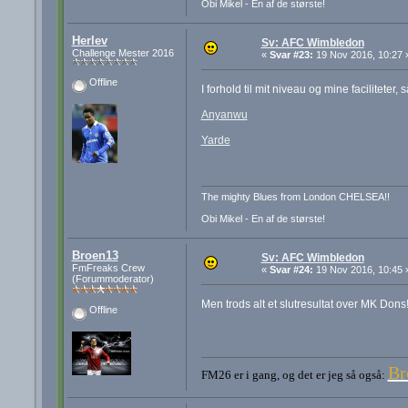
Obi Mikel - En af de største!
Herlev
Sv: AFC Wimbledon
Challenge Mester 2016
«
Svar #23:
19 Nov 2016, 10:27 
Offline
I forhold til mit niveau og mine faciliteter
Anyanwu
Yarde
The mighty Blues from London CHELSEA!!
Obi Mikel - En af de største!
Broen13
Sv: AFC Wimbledon
FmFreaks Crew
«
Svar #24:
19 Nov 2016, 10:45 
(Forummoderator)
Men trods alt et slutresultat over MK Dons
Offline
Br
FM26 er i gang, og det er jeg så også: