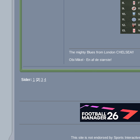
The mighty Blues from London CHELSEA!!
Obi Mikel - En af de største!
Sider:
1
[
2
]
3
4
This site is not endorsed by Sports Interacti