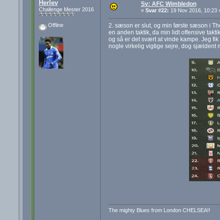
Herlev
Sv: AFC Wimbledon
Challenge Mester 2016
«
Svar #22:
19 Nov 2016, 10:23 
2. sæson er slut, og min første sæson i Th
Offline
en anden taktik, da min lidt offensive takt
og så er det svært at vinde kampe. Jeg fik 
nogle virkelig vigtige sejre, dog sjælden
The mighty Blues from London CHELSEA!!