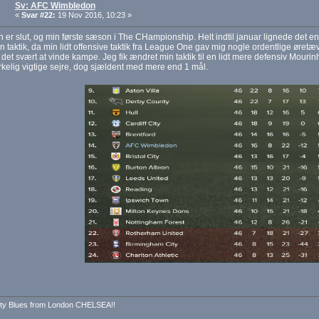
Sv: AFC Wimbledon
«
Svar #22:
19 Nov 2016, 10:23 »
 er slut, og min første sæson i The CHampionship. Helt indtil januar lignede det en 
 taktik, da min lidt offensive taktik fra League One gav mig nogle ordentlige øretæve
 det svært at vinde kampe. Jeg fik ændret min taktik til en lidt mere defensiv Mourinho
rkelig vigtige sejre, dog sjældent med mere end 1 mål.
ty Blues from London CHELSEA!!