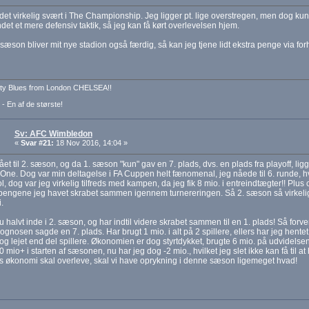
det virkelig svært i The Championship. Jeg ligger pt. lige overstregen, men dog kun
det et mere defensiv taktik, så jeg kan få kørt overlevelsen hjem.
sæson bliver mit nye stadion også færdig, så kan jeg tjene lidt ekstra penge via forhø
ty Blues from London CHELSEA!!
 - En af de største!
Sv: AFC Wimbledon
«
Svar #21:
18 Nov 2016, 14:04 »
ået til 2. sæson, og da 1. sæson "kun" gav en 7. plads, dvs. en plads fra playoff, ligg
ne. Dog var min deltagelse i FA Cuppen helt fænomenal, jeg nåede til 6. runde, 
l, dog var jeg virkelig tilfreds med kampen, da jeg fik 8 mio. i entreindtægter!! Plus c
ngene jeg havet skrabet sammen igennem turnereringen. Så 2. sæson så virkelig g
.
u halvt inde i 2. sæson, og har indtil videre skrabet sammen til en 1. plads! Så forve
gnosen sagde en 7. plads. Har brugt 1 mio. i alt på 2 spillere, ellers har jeg hentet 
 og lejet end del spillere. Økonomien er dog styrtdykket, brugte 6 mio. på udvidelse
 mio+ i starten af sæsonen, nu har jeg dog -2 mio., hvilket jeg slet ikke kan få til 
 økonomi skal overleve, skal vi have oprykning i denne sæson ligemeget hvad!