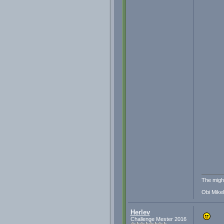
The migh
Obi Mikel
Herlev
Challenge Mester 2016