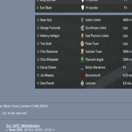
ty Blues from London CHELSEA!!
 - En af de største!
Sv: AFC Wimbledon
«
Svar #20:
18 Nov 2016, 13:21 »