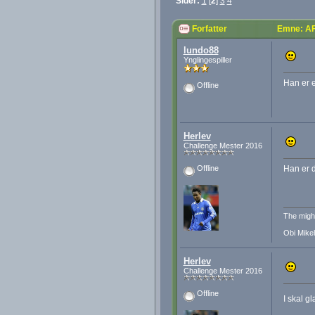
Sider:
1
[
2
]
3
4
Forfatter
Emne: AF
lundo88
Ynglingespiller
Han er e
Offline
Herlev
Challenge Mester 2016
Han er d
Offline
The migh
Obi Mikel
Herlev
Challenge Mester 2016
Offline
I skal g