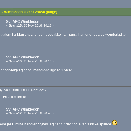
C Wimbledon (Læst 28458 gange)
Sv: AFC Wimbledon
«
Svar #15:
15 Nov 2016, 20:12 »
t talent fra Man city .. underligt du ikke har ham.. han er endda et wonderkid :p
Sv: AFC Wimbledon
«
Svar #16:
15 Nov 2016, 20:16 »
er selvfølgelig også, manglede lige i'et i Aleix
ty Blues from London CHELSEA!!
 - En af de største!
Sv: AFC Wimbledon
«
Svar #17:
15 Nov 2016, 20:45 »
læde jer til mine handler. Synes jeg har fundet nogle fantastiske spillere