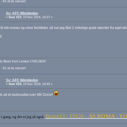
 - En af de største!
Sv: AFC Wimbledon
«
Svar #23:
19 Nov 2016, 10:27 »
d til mit niveau og mine faciliteter, så har jeg fået 2 virkelige gode talenter fra eget
u
ty Blues from London CHELSEA!!
 - En af de største!
Sv: AFC Wimbledon
«
Svar #24:
19 Nov 2016, 10:45 »
s alt et slutresultat over MK Dons!!
Broen13 - FM26 -
AS ROMA - Y
i gang, og det er jeg så også: