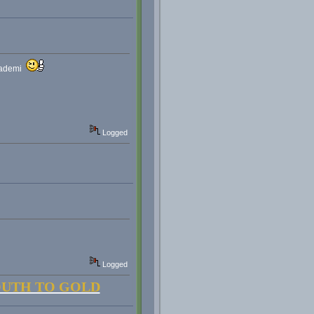
 akademi
Logged
Logged
OUTH TO GOLD