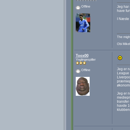
Jeg har 
Offline
have fun
I Næste 
The migh
Obi Mikel
Toox00
Ynglingespiller
Jeg er n
Offline
League O
Liverpoo
præmiepe
økonomi
Jeg er n
mediepro
transfer
havde 10
klubbens