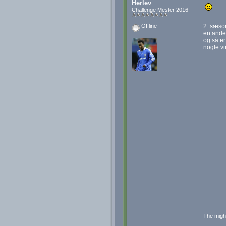
Herlev
Challenge Mester 2016
2. sæson
Offline
en anden
og så er
nogle vi
The migh