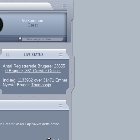
rerede brugere
 artikler og 135 guides
M25.264.324,00)
kke her.
Velkommen
Gæst
Antal Registrerede Brugere:
23655
0 Brugere, 861 Gæster Online.
Indlæg: 1133962 over 31471 Emner
Nyeste Bruger:
Thomassjx
2 Gæster læser i øjeblikket dette emne.