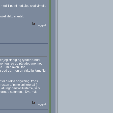
 med 1 point ned. Jeg skal virkelig
jet tilskuerantal.
Logged
er jeg stadig og rydder rundt i
hvor jeg røg ud på udebane mod
a. 8 mio oven i for
od ud, men en virkelig fornuftig
nter direkte oprykning, trods
resten af mine spillere på fri
n af ungdomsfacilitetern
e, så vi
at hænge sammen... Dvs. hvis
Logged