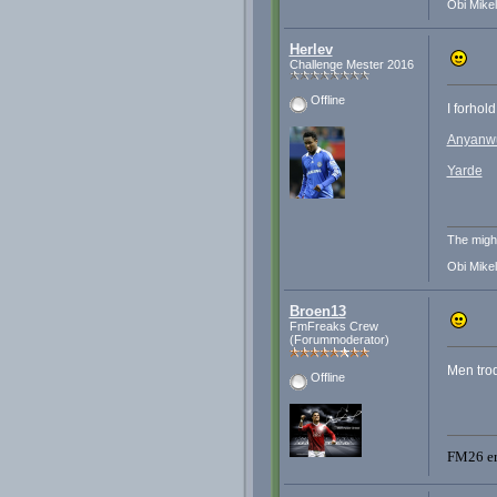
Obi Mikel
Herlev
Challenge Mester 2016
Offline
I forhol
Anyanw
Yarde
The migh
Obi Mikel
Broen13
FmFreaks Crew
(Forummoderator)
Men trod
Offline
FM26 er 