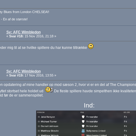
ty Blues from London CHELSEA!!
 - En af de største!
Sv: AFC Wimbledon
«
Svar #18:
15 Nov 2016, 21:18 »
der mig til at se hvilke spillere du har kunne tiltrække
Sv: AFC Wimbledon
«
Svar #19:
17 Nov 2016, 13:55 »
n opdatering af mine handler op mod sæson 2, hvor vi er en del af The Championsh
byttet stortset hele holdet ud
De fleste spillere havde simpelthen ikke kvalitete
 tid før de er sammenspillet.
Ind: