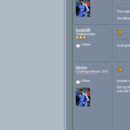
The migh
Obi Mikel
lundo88
Ynglingespiller
Offline
Fedt glæ
Herlev
Challenge Mester 2016
lovede e
Offline
fejl og 
nok lidt