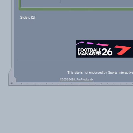
Sider:
[
1
]
This site is not endorsed by Sports Interacti
©2005-2018, FmFreaks.dk