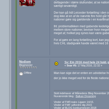
deltagende i større slutrunder, at se natio
særligt seværdigt.
Der kan gå lidt Leicester fortælling i den
dog ikke at en af de nævnte fire hold gå
nationer gøre sig gældende i en kvartfinal
Iht. problematikken med gabende kedelige 
mellem store nationer, beviser hvor meget
meget af, hvilket jeg synes kan være gabe
For at gøre en lang fortælling kort, kan j
hvis CHL stadigvæk havde været med 16 h
Nodiem
Sv: Em 2016 med hele 24 hold, go
Blogmester
«
Svar #5:
17 Maj 2016, 22:32 »
Man kan sige det er enten en udvidelse hvo
Offline
der jo ikke meget ved for de fleste nation
Stolt indehaver af Månedens Blog November 2
Nuværende blog :
Balkan Dreaming
Vinder af FMFreaks Ligaen 14/15.
Vinder af FMF udfordre dig 2015
Vinder af BLOG konkurrencen 2018