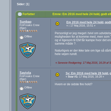
Sider:
[
1
]
Forfatter
Emne: Em 2016 med hele 24 hold, godt ell
Sunbao
Em 2016 med hele 24 hold, godt 
FmFreaks Crew
«
:
17 Maj 2016, 15:51 »
(Ejer)
Personligt er jeg meget i tvivl om udvidels
muligheden for at komme med, men som TV 
Offline
og vi ligesom til EM får kampe hvor det ene
samme måde ?.
Naturligvis er der ikke tale om lige så dår
hele vejen rundt.
«
Seneste Redigering: 17 Maj 2016, 16:29 af 
Saviola
Sv: Em 2016 med hele 28 hold, go
FmFreaks Crew
«
Svar #1:
17 Maj 2016, 16:28 »
(Ejer)
Hvem er de sidste fire hold?
Offline