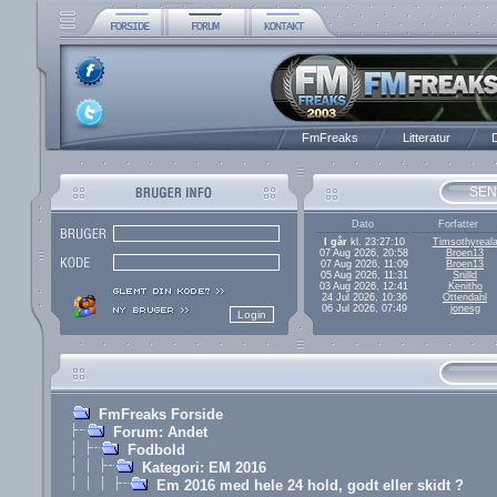
FmFreaks
Litteratur
D
SEN
Dato
Forfatter
I går
kl. 23:27:10
Timsothyreal
07 Aug 2026, 20:58
Broen13
07 Aug 2026, 11:09
Broen13
05 Aug 2026, 11:31
Snilld
03 Aug 2026, 12:41
Kenitho
24 Jul 2026, 10:36
Ottendahl
06 Jul 2026, 07:49
jonesg
FmFreaks Forside
Forum: Andet
Fodbold
Kategori: EM 2016
Em 2016 med hele 24 hold, godt eller skidt ?