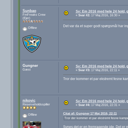
Sunbao
Sv: Em 2016 med hele 24 hold, go
FmFreaks Crew
«
Svar #2:
17 Maj 2016, 16:30 »
(Ejer)
Det var da et super godt spørgsmål har in
Offline
Gungner
Sv: Em 2016 med hele 24 hold, go
Gæst
«
Svar #3:
17 Maj 2016, 22:11 »
Tror der kommer et par ekstremt fesne kamp
nikovic
Sv: Em 2016 med hele 24 hold, go
Reserveholdsspiller
«
Svar #4:
17 Maj 2016, 22:31 »
Citat af: Gungner 17 Maj 2016, 22:11
Offline
Tror der kommer et par ekstremt fesne kampe u
Synes det er en fremragende ide. Det er me