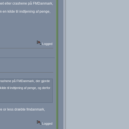
shet eller crashene på FMDanmark,
en kilde til indtjening af penge,
Logged
r crashene på FMDanmark, der gjorde
lde til indtjening af penge, og derfor
ore or less dræbte fmdanmark,
Logged