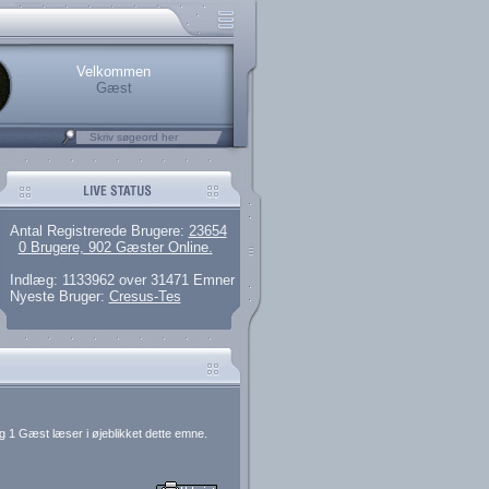
rerede brugere
 artikler og 135 guides
M25.264.324,00)
kke her.
Velkommen
Gæst
Antal Registrerede Brugere:
23654
0 Brugere, 902 Gæster Online.
Indlæg: 1133962 over 31471 Emner
Nyeste Bruger:
Cresus-Tes
g 1 Gæst læser i øjeblikket dette emne.