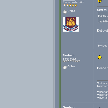
Førsteholdsspiller
Citat af
Offline
Mange t
Jeg håbe
Det sket
"My idea 
Nodiem
Blogmester
Offline
Denne tr
Stolt in
Nuværend
Vinder a
Vinder a
Vinder a
Sunbao