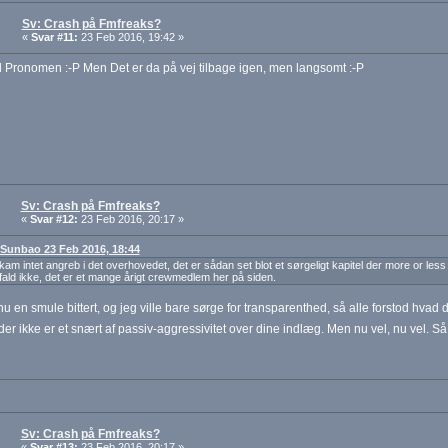
Sv: Crash på Fmfreaks?
«
Svar #11:
23 Feb 2016, 19:42 »
Pronomen :-P Men Det er da på vej tilbage igen, men langsomt :-P
Sv: Crash på Fmfreaks?
«
Svar #12:
23 Feb 2016, 20:17 »
: Sunbao 23 Feb 2016, 18:44
kam intet angreb i det overhovedet, det er sådan set blot et sørgeligt kapitel der more or l
t fald ikke, det er et mange årigt crewmedlem her på siden.
nu en smule bittert, og jeg ville bare sørge for transparenthed, så alle forstod hvad 
der ikke er et snært af passiv-aggressivitet over dine indlæg. Men nu vel, nu vel. 
Sv: Crash på Fmfreaks?
«
Svar #13:
23 Feb 2016, 20:17 »