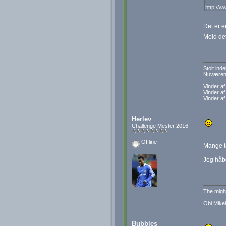
http://
Det er e
Meld det
Stolt in
Nuværend
Vinder a
Vinder a
Vinder a
Herlev
Challenge Mester 2016
Offline
Mange 
Jeg håbe
The migh
Obi Mikel
Bubbles