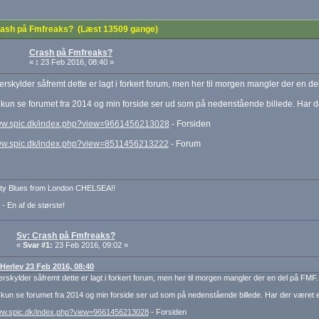
ash på Fmfreaks? (Læst 13509 gange)
Crash på Fmfreaks?
«
:
23 Feb 2016, 08:40 »
rskylder såfremt dette er lagt i forkert forum, men her til morgen mangler der en de
kun se forumet fra 2014 og min forside ser ud som på nedenstående billede. Har d
www.spic.dk/index.php?view=9661456213028
- Forsiden
www.spic.dk/index.php?view=8511456213222
- Forum
ty Blues from London CHELSEA!!
 - En af de største!
Sv: Crash på Fmfreaks?
«
Svar #1:
23 Feb 2016, 09:02 »
: Herlev 23 Feb 2016, 08:40
rskylder såfremt dette er lagt i forkert forum, men her til morgen mangler der en del på FMF.
kun se forumet fra 2014 og min forside ser ud som på nedenstående billede. Har der været 
www.spic.dk/index.php?view=9661456213028
- Forsiden