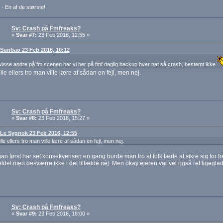
 - En af de største!
Sv: Crash på Fmfreaks?
«
Svar #7:
23 Feb 2016, 12:55 »
: Sunbao 23 Feb 2016, 10:12
isse andre på fm scenen har vi her på fmf daglig backup hver nat så crash, bestemt ikke
le ellers tro man ville lære af sådan en fejl, men nej.
Sv: Crash på Fmfreaks?
«
Svar #8:
23 Feb 2016, 15:27 »
: Le Sygnok 23 Feb 2016, 12:55
e ellers tro man ville lære af sådan en fejl, men nej.
an først har set konsekvensen en gang burde man tro at folk lærte at sikre sig for 
fældet men desværre ikke i det tilfælde nej. Men okay ejeren var vel også ret ligeglad
Sv: Crash på Fmfreaks?
«
Svar #9:
23 Feb 2016, 18:00 »