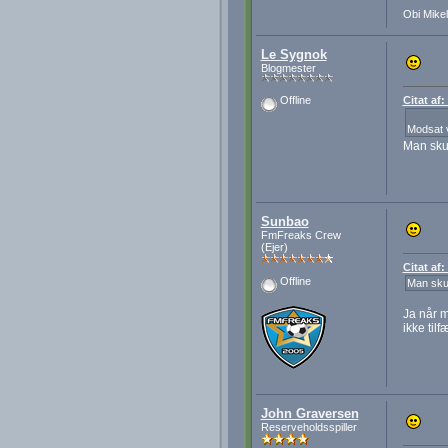
Obi Mikel
Le Sygnok
Blogmester
Citat af
Offline
Modsat v
Man skul
Sunbao
FmFreaks Crew
(Ejer)
Citat af
Offline
Man skull
Ja når m
ikke til
John Graversen
Reserveholdsspiller