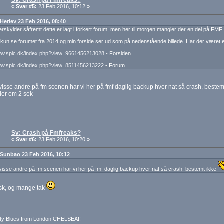
Sv: Crash på Fmfreaks?
«
Svar #5:
23 Feb 2016, 10:12 »
: Herlev 23 Feb 2016, 08:40
rskylder såfremt dette er lagt i forkert forum, men her til morgen mangler der en del på FMF.
kun se forumet fra 2014 og min forside ser ud som på nedenstående billede. Har der været 
www.spic.dk/index.php?view=9661456213028
- Forsiden
www.spic.dk/index.php?view=8511456213222
- Forum
isse andre på fm scenen har vi her på fmf daglig backup hver nat så crash, bestem
der om 2 sek
Sv: Crash på Fmfreaks?
«
Svar #6:
23 Feb 2016, 10:20 »
: Sunbao 23 Feb 2016, 10:12
isse andre på fm scenen har vi her på fmf daglig backup hver nat så crash, bestemt ikke
isk, og mange tak
ty Blues from London CHELSEA!!