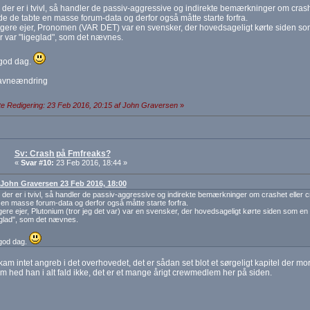
der er i tvivl, så handler de passiv-aggressive og indirekte bemærkninger om cra
de de tabte en masse forum-data og derfor også måtte starte forfra.
igere ejer, Pronomen (VAR DET) var en svensker, der hovedsageligt kørte siden som 
r var "ligeglad", som det nævnes.
god dag.
avneændring
e Redigering: 23 Feb 2016, 20:15 af John Graversen
»
Sv: Crash på Fmfreaks?
«
Svar #10:
23 Feb 2016, 18:44 »
: John Graversen 23 Feb 2016, 18:00
der er i tvivl, så handler de passiv-aggressive og indirekte bemærkninger om crashet elle
 en masse forum-data og derfor også måtte starte forfra.
igere ejer, Plutonium (tror jeg det var) var en svensker, der hovedsageligt kørte siden som en ki
eglad", som det nævnes.
god dag.
kam intet angreb i det overhovedet, det er sådan set blot et sørgeligt kapitel der m
m hed han i alt fald ikke, det er et mange årigt crewmedlem her på siden.