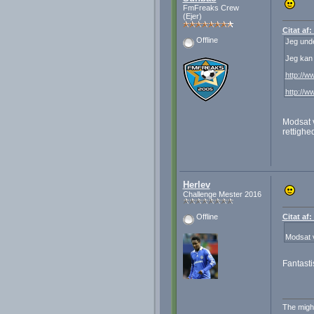
FmFreaks Crew
(Ejer)
Citat af
Offline
Jeg unde
Jeg kan 
http://
http://
Modsat v
rettighe
Herlev
Challenge Mester 2016
Citat af
Offline
Modsat v
Fantast
The migh