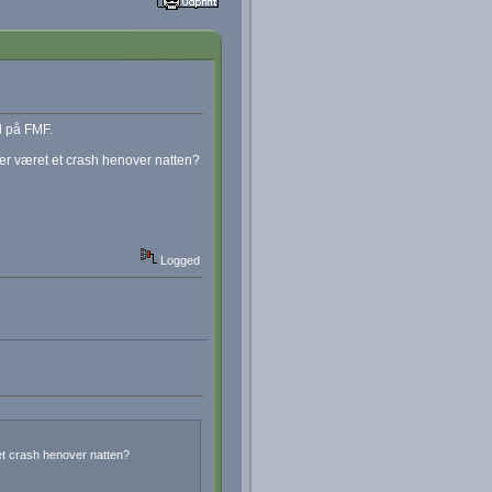
l på FMF.
er været et crash henover natten?
Logged
et crash henover natten?