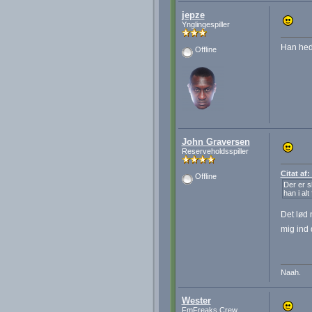
jepze
Ynglingespiller
Han hed 
Offline
John Graversen
Reserveholdsspiller
Citat af
Offline
Der er s
han i al
Det lød 
mig ind 
Naah.
Wester
FmFreaks Crew