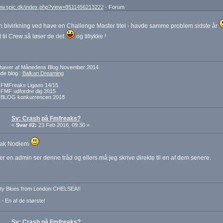
www.spic.dk/index.php?view=8511456213222
- Forum
n bivirkning ved have en Challenge Master titel - havde samme problem sidste år
 til Crew så løser de det
og tillykke !
dehaver af Månedens Blog November 2014
e blog :
Balkan Dreaming
f FMFreaks Ligaen 14/15.
f FMF udfordre dig 2015
f BLOG konkurrencen 2018
Sv: Crash på Fmfreaks?
«
Svar #2:
23 Feb 2016, 09:30 »
tak Nodiem
r en admin ser denne tråd og ellers må jeg skrive direkte til en af dem senere.
ty Blues from London CHELSEA!!
 - En af de største!
Sv: Crash på Fmfreaks?