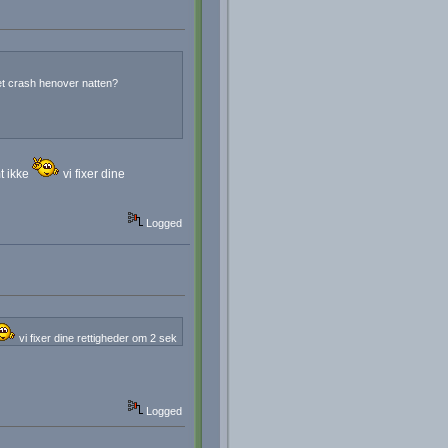
et crash henover natten?
t ikke
vi fixer dine
Logged
vi fixer dine rettigheder om 2 sek
Logged