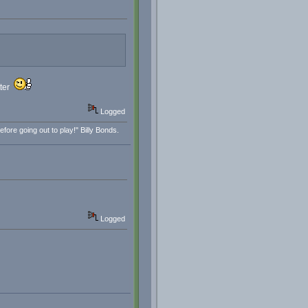
tter
Logged
fore going out to play!" Billy Bonds.
Logged