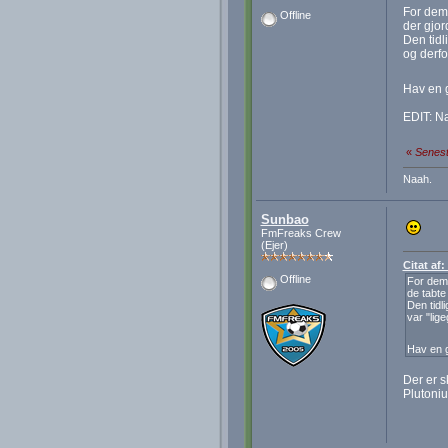
For dem 
Offline
der gjor
Den tidl
og derfo
Hav en 
EDIT: N
«
Senest
Naah.
Sunbao
FmFreaks Crew
(Ejer)
Citat af
Offline
For dem 
de tabte
Den tidl
var "lig
Hav en 
Der er s
Plutoniu