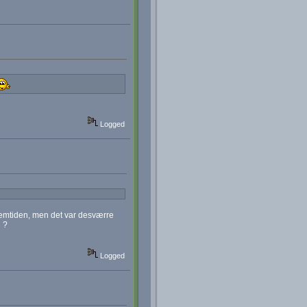
Logged
fremtiden, men det var desværre
 ?
Logged