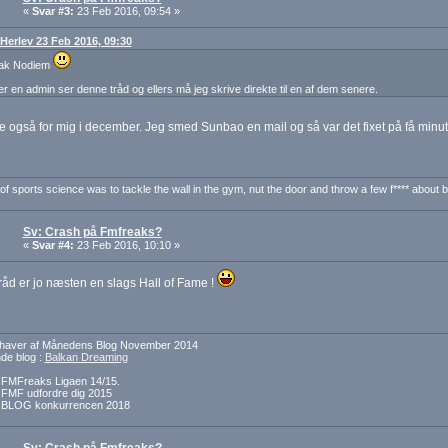
«
Svar #3:
23 Feb 2016, 09:54 »
: Herlev 23 Feb 2016, 09:30
ak Nodiem
r en admin ser denne tråd og ellers må jeg skrive direkte til en af dem senere.
e også for mig i december. Jeg smed Sunbao en mail og så var det fixet på få minu
of sports science was to tackle the wall in the gym, nut the door and throw a few f**** about be
Sv: Crash på Fmfreaks?
«
Svar #4:
23 Feb 2016, 10:10 »
åd er jo næsten en slags Hall of Fame !
dehaver af Månedens Blog November 2014
e blog :
Balkan Dreaming
f FMFreaks Ligaen 14/15.
f FMF udfordre dig 2015
f BLOG konkurrencen 2018