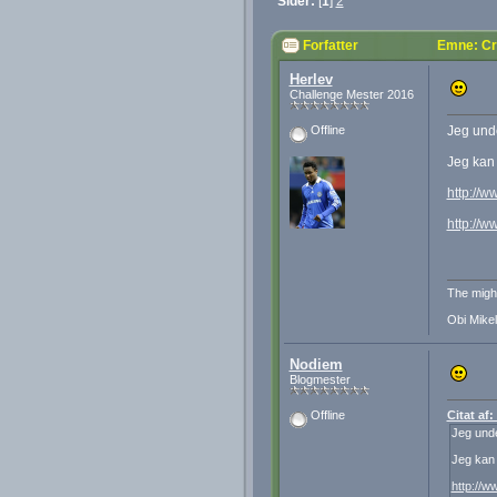
Sider:
[
1
]
2
Forfatter
Emne: Cr
Herlev
Challenge Mester 2016
Jeg unde
Offline
Jeg kan 
http://
http://
The migh
Obi Mikel
Nodiem
Blogmester
Citat af
Offline
Jeg unde
Jeg kan 
http://