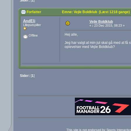
Sider:
[
1
]
Forfatter
Emne: Vejle Boldklub (Læst 1218 gange)
AndEli
Vejle Boldklub
Lilleputspiller
«
:
23 Dec 2015, 08:23 »
Hej alle,
Offline
Jeg har valgt at min jul skal gå med at få
oplevelser med Vejle Boldklub?
Sider:
[
1
]
This site is not endorsed by Sports Interacti