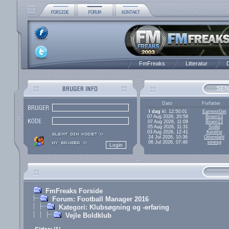
FmFreaks
Litteratur
D
SEN
Dato
Forfatter
I dag
kl. 12:50:01
EarnestGet
07 Aug 2026, 20:58
Broen13
07 Aug 2026, 11:09
Broen13
05 Aug 2026, 11:31
Snilld
03 Aug 2026, 12:41
Kenitho
24 Jul 2026, 10:36
Ottendahl
06 Jul 2026, 07:49
jonesg
FmFreaks Forside
Forum: Football Manager 2016
Kategori: Klubsøgning og -erfaring
Vejle Boldklub