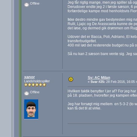
Jeg får rigtig mange, men jeg spiller så o
Offline
Derudover endte jeg 2 i første sæson, 6 p
forfærdelige kampe mod henholdsvis Fioren
Ikke destro mindre gav bestyreslen mig næ
Rulli, Ljajic og De Arasscaeta kunne de p
det løse, og dermed gik drømmen om Rug/R
Udover det er Bacca, Poli, Adriano, El keb
transferbudgettet.
400 mil lød det resterende budget nu på og
Så nu kan 2.sæson bare vente sig. Jeg sa
xanor
Sv: AC Milan
Landsholdsspiller
«
Svar #25:
28 Feb 2016, 16:05 
Hvilken taktik benytter I jer af? For jeg ha
Offline
på 18. pladsen, hvorefter jeg kampen efter
Jeg har forsøgt mig mellem en 5-3-2 (to w
kan få det til at virke.