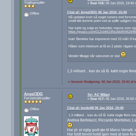
Ynglingespiller
«
Svar #16:
06 Jan 2016, 19:40 
Citat af: Angel3DG 06 Jan 2016, 15:40
Offline
Nå updaten kom så noget senere end forventet,
smidt lidt dumme point ved at spille uafgjort i
Har købt og solgt en helvedes masse som og
https://gyazo.com/012cb66195e2bb9546294f
Især Benteke har imponeret med 10 mål i 9 k
Håber som minimum at få en 2 plads i ligaen o
Vender tilbage når sæsonen er slut
1,3 milliard .. kan du så få købt nogle fle
«
Seneste Redigering: 06 Jan 2016, 19:42 af 
Angel3DG
Sv: AC Milan
Førsteholdsspiller
«
Svar #17:
06 Jan 2016, 20:03 
Citat af: lundo88 06 Jan 2016, 19:40
Offline
1,3 milliard .. kan du så få købt nogle flere n
Andrea Bertolacci, Riccardo Montolivo, 
Har pt. et rigtig godt øje til Marco Verratti
Har fuldt bevist holdt igen med at lave f