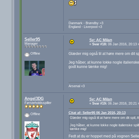
Danmark - Brøndby <3
England - Liverpool <3
Seller95
Sv: AC Milan
Manager
«
Svar #18:
06 Jan 2016, 20:13 
Glæder mig også til at høre mere om dit spi
Offline
Jeg håber, at kunne lokke nogle italiensk
godt kunne tænke mig!
Arsenal <3
Angel3DG
Sv: AC Milan
Førsteholdsspiller
«
Svar #19:
06 Jan 2016, 20:21 
Citat af: Seller95 06 Jan 2016, 20:13
Offline
Glæder mig også til at høre mere om dit spil, A
Jeg håber, at kunne lokke nogle italienske spi
tænke mig!
Fedt at du er hoppet med på vognen Sell