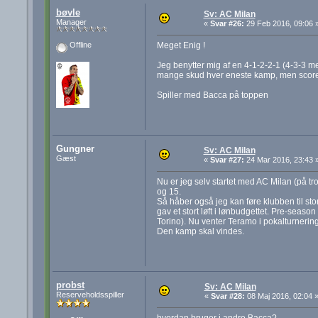
bøvle
Sv: AC Milan
Manager
«
Svar #26:
29 Feb 2016, 09:06 
Meget Enig !
Offline
Jeg benytter mig af en 4-1-2-2-1 (4-3-3 me
mange skud hver eneste kamp, men scorer 
Spiller med Bacca på toppen
Gungner
Sv: AC Milan
Gæst
«
Svar #27:
24 Mar 2016, 23:43 
Nu er jeg selv startet med AC Milan (på tro
og 15.
Så håber også jeg kan føre klubben til sto
gav et stort løft i lønbudgettet. Pre-seaso
Torino). Nu venter Teramo i pokalturnering
Den kamp skal vindes.
probst
Sv: AC Milan
Reserveholdsspiller
«
Svar #28:
08 Maj 2016, 02:04 
hvordan bruger i andre Bacca?