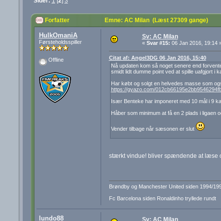
Sider:
1
[
2
]
3
Forfatter
Emne: AC Milan (Læst 27309 gange)
HulkOmaniA
Sv: AC Milan
Førsteholdsspiller
«
Svar #15:
06 Jan 2016, 19:14 
Citat af: Angel3DG 06 Jan 2016, 15:40
Offline
Nå updaten kom så noget senere end forventet,
smidt lidt dumme point ved at spille uafgjort i
Har købt og solgt en helvedes masse som og
https://gyazo.com/012cb66195e2bb9546294f
Især Benteke har imponeret med 10 mål i 9 k
Håber som minimum at få en 2 plads i ligaen o
Vender tilbage når sæsonen er slut
stærkt vindue! bliver spændende at læse
Brøndby og Manchester United siden 1994/19
Fc Barcelona siden Ronaldinho tryllede rundt
lundo88
Sv: AC Milan