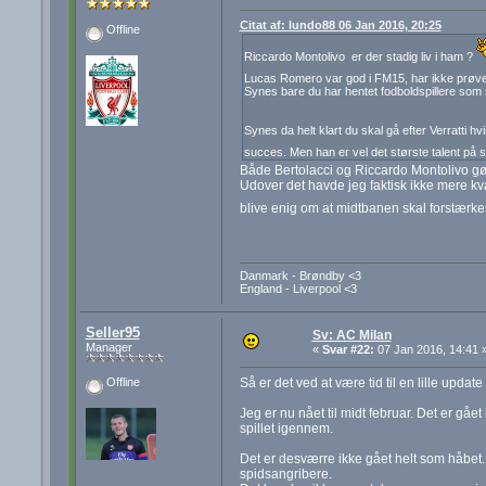
Citat af: lundo88 06 Jan 2016, 20:25
Offline
Riccardo Montolivo er der stadig liv i ham ?
Lucas Romero var god i FM15, har ikke prøve
Synes bare du har hentet fodboldspillere som s
Synes da helt klart du skal gå efter Verratti 
succes. Men han er vel det største talent på sin
Både Bertolacci og Riccardo Montolivo gø
Udover det havde jeg faktisk ikke mere kv
blive enig om at midtbanen skal forstærkes
Danmark - Brøndby <3
England - Liverpool <3
Seller95
Sv: AC Milan
Manager
«
Svar #22:
07 Jan 2016, 14:41 
Så er det ved at være tid til en lille update 
Offline
Jeg er nu nået til midt februar. Det er gåe
spillet igennem.
Det er desværre ikke gået helt som håbet..
spidsangribere.