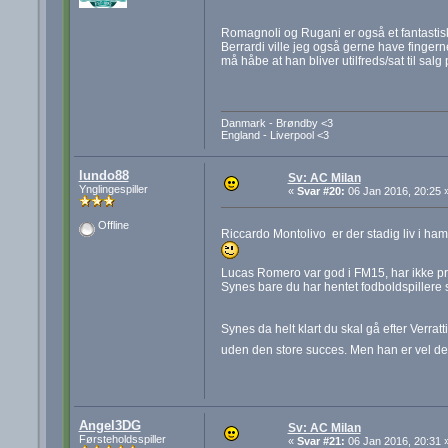
Romagnoli og Rugani er også et fantasti
Berrardi ville jeg også gerne have fingern
må håbe at han bliver utilfreds/sat til salg 
Danmark - Brøndby <3
England - Liverpool <3
lundo88
Sv: AC Milan
Ynglingespiller
«
Svar #20:
06 Jan 2016, 20:25 
Offline
Riccardo Montolivo er der stadig liv i ha
Lucas Romero var god i FM15, har ikke pr
Synes bare du har hentet fodboldspillere s
Synes da helt klart du skal gå efter Verra
uden den store succes. Men han er vel det s
Angel3DG
Sv: AC Milan
Førsteholdsspiller
«
Svar #21:
06 Jan 2016, 20:31 