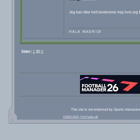
Jeg kan ikke helt bestemme mig hvor jeg fo
H A L A M A D R I D!
Sider:
1
[
2
]
3
This site is not endorsed by Sports Interacti
©2005-2018, FmFreaks.dk