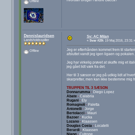
Offline
Dennislauridsen
Sv: AC Milan
Landsholdsspiller
«
Svar #29:
19 Maj 2016, 23:31 
Jeg er efterhånden kommet frem til starte
Offline
afsluttet vandt jeg igen ligaen og pokalen
Jeg har virkelig prøvet at skaffe mig et it
jeg gået lidt væk fra det.
Her til 3 sæson er jeg på udkig lidt af hve
skarpretter, men kan ikke bestemme mig he
TRUPPEN TIL 3 SÆSON
Donnarumma
-
Diego Lopez
Abate
-
Calabria
Rugani
-
Ely
Romagnoli
-
Paletta
Antonelli
-
Jorge
Bertolacci
-
Mauri
Bazoer
-
Kucka
Lozano
-
Klaassen
Douglas Costa
-
Locatelli
Berardi
-
Klaassen
Niang
-
Cutrone