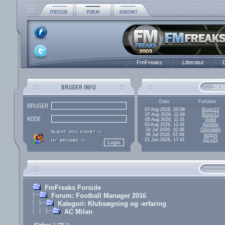
FmFreaks
Litteratur
D
SEN
Dato
Forfatter
07 Aug 2026, 20:58
Broen13
07 Aug 2026, 11:09
Broen13
05 Aug 2026, 11:31
Snilld
03 Aug 2026, 12:41
Kenitho
24 Jul 2026, 10:36
Ottendahl
06 Jul 2026, 07:49
jonesg
21 Jun 2026, 17:41
JG v25
FmFreaks Forside
Forum: Football Manager 2016
Kategori: Klubsøgning og -erfaring
AC Milan