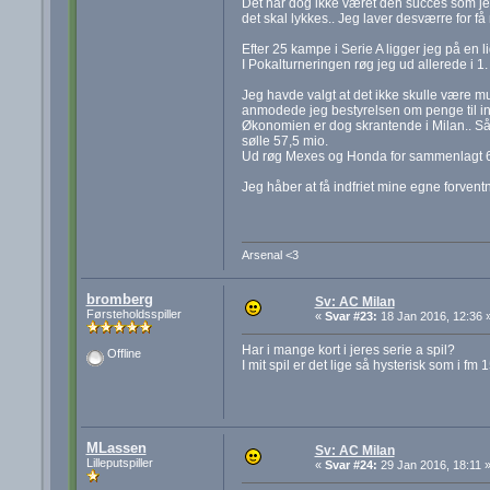
Det har dog ikke været den succes som jeg 
det skal lykkes.. Jeg laver desværre for få 
Efter 25 kampe i Serie A ligger jeg på en l
I Pokalturneringen røg jeg ud allerede i 1. 
Jeg havde valgt at det ikke skulle være mu
anmodede jeg bestyrelsen om penge til indkø
Økonomien er dog skrantende i Milan.. Så j
sølle 57,5 mio.
Ud røg Mexes og Honda for sammenlagt 65
Jeg håber at få indfriet mine egne forvent
Arsenal <3
bromberg
Sv: AC Milan
Førsteholdsspiller
«
Svar #23:
18 Jan 2016, 12:36 
Har i mange kort i jeres serie a spil?
Offline
I mit spil er det lige så hysterisk som i 
MLassen
Sv: AC Milan
Lilleputspiller
«
Svar #24:
29 Jan 2016, 18:11 