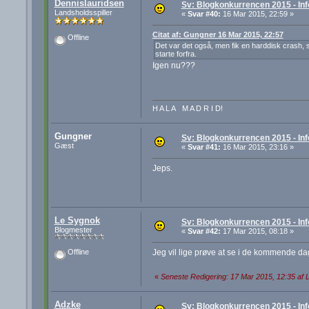
Dennislauridsen
Sv: Blogkonkurrencen 2015 - Inf
Landsholdsspiller
«
Svar #40:
16 Mar 2015, 22:59 »
Citat af: Gungner 16 Mar 2015, 22:57
Offline
Det var det også, men fik en harddisk crash, så
starte forfra.
Igen nu???
H A L A M A D R I D!
Gungner
Sv: Blogkonkurrencen 2015 - Inf
Gæst
«
Svar #41:
16 Mar 2015, 23:16 »
Jeps.
Le Sygnok
Sv: Blogkonkurrencen 2015 - Inf
Blogmester
«
Svar #42:
17 Mar 2015, 08:18 »
Jeg vil lige prøve at se i de kommende dag
Offline
«
Seneste Redigering: 17 Mar 2015, 12:35 af
Adzke
Sv: Blogkonkurrencen 2015 - Inf