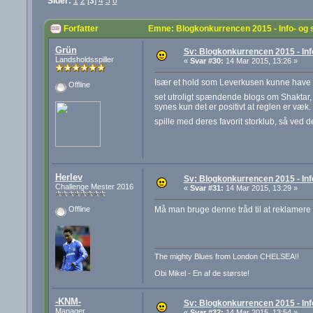
Sider:
1
2
[
3
]
4
5
6
Forfatter
Emne: Blogkonkurrencen 2015 - Info- og
Grün
Sv: Blogkonkurrencen 2015 - Inf
Landsholdsspiller
«
Svar #30:
14 Mar 2015, 13:26 »
Især et hold som Leverkusen kunne have være
Offline
set utroligt spændende blogs om Shaktar,
synes kun det er positivt at reglen er væk. 
spille med deres favorit storklub, så ved
Herlev
Sv: Blogkonkurrencen 2015 - Inf
Challenge Mester 2016
«
Svar #31:
14 Mar 2015, 13:29 »
Må man bruge denne tråd til at reklamere
Offline
The mighty Blues from London CHELSEA!!
Obi Mikel - En af de største!
-KNM-
Sv: Blogkonkurrencen 2015 - Inf
Manager
«
Svar #32:
14 Mar 2015, 13:54 »