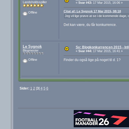
Landsholdsspiller
«
Svar #43:
17 Mar 2015, 16:06 »
Citat af: Le Sygnok 17 Mar 2015, 08:18
Offline
Jeg vil lige prøve at se i de kommende dage, o
Det kan være, du får konkurrence.
Le Sygnok
Sv: Blogkonkurrencen 2015 - Inf
Blogmester
«
Svar #44:
17 Mar 2015, 16:41 »
Finder du også lige på noget til d. 1?
Offline
Sider:
1
2
[
3
]
4
5
6