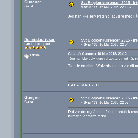
Gungner
Sv: Blogkonkurrencen 2015 - Inf
Gæst
«
Svar #37:
16 Mar 2015, 22:12 »
Jeg har ikke selv lysten til at være med i å
Dennislauridsen
Sv: Blogkonkurrencen 2015 - Inf
Landsholdsspiller
«
Svar #38:
16 Mar 2015, 22:54 »
Citat af: Gungner 16 Mar 2015, 22:12
Offline
Jeg har ikke selv lysten til at være med i år, me
Troede da ellers Wolverhampton var dit 
H A L A M A D R I D!
Gungner
Sv: Blogkonkurrencen 2015 - Inf
Gæst
«
Svar #39:
16 Mar 2015, 22:57 »
Det var det også, men fik en harddisk crash
humør til at starte forfra.