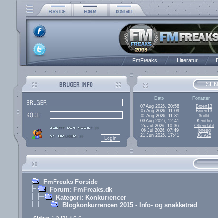
FmFreaks
Litteratur
D
SEN
Dato
Forfatter
07 Aug 2026, 20:58
Broen13
07 Aug 2026, 11:09
Broen13
05 Aug 2026, 11:31
Snilld
03 Aug 2026, 12:41
Kenitho
24 Jul 2026, 10:36
Ottendahl
06 Jul 2026, 07:49
jonesg
21 Jun 2026, 17:41
JG v25
FmFreaks Forside
Forum: FmFreaks.dk
Kategori: Konkurrencer
Blogkonkurrencen 2015 - Info- og snakketråd