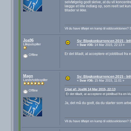
selvfølgelig godt skrive, at du vil koncent
lægge et lille indlæg op, som reelt set ku
tillader vi ikke.
Vil du have tilføjet en kamp til oddssektionen? 
Joa96
Sv: Blogkonkurrencen 2015 - Inf
Lilleputspiller
«
Svar #35:
14 Mar 2015, 22:13 »
Er det tilladt, at acceptere et jobtilbud fr
Offline
Magn
Sv: Blogkonkurrencen 2015 - Inf
Landsholdsspiller
«
Svar #36:
15 Mar 2015, 11:01 »
Citat af: Joa96 14 Mar 2015, 22:13
Offline
Er det tilladt, at acceptere et jobtilbud fra en
Ja, det må du godt, da du starter som arbej
Vil du have tilføjet en kamp til oddssektionen? 