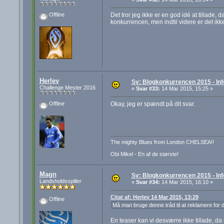
Det tror jeg ikke er en god idé at tillade, 
Offline
konkurrencen, men indtil videre er det ikke 
Herlev
Sv: Blogkonkurrencen 2015 - Inf
Challenge Mester 2016
«
Svar #33:
14 Mar 2015, 15:25 »
Okay, jeg er spændt på dit svar.
Offline
The mighty Blues from London CHELSEA!!
Obi Mikel - En af de største!
Magn
Sv: Blogkonkurrencen 2015 - Inf
Landsholdsspiller
«
Svar #34:
14 Mar 2015, 16:10 »
Citat af: Herlev 14 Mar 2015, 13:29
Offline
Må man bruge denne tråd til at reklamere for
En teaser kan vi desværre ikke tillade, d