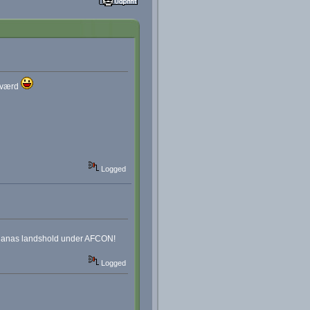
g værd
Logged
l Ghanas landshold under AFCON!
Logged