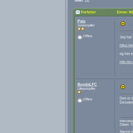
Sider:
[
1
]
Forfatter
Emne: Ni
Pats
Juniorspiller
Offline
Jeg har 
https:/
og her e
http://e
BondeLFC
Lilleputspiller
Den er s
Offline
Desværre
Interview
Zlatan: "
Største b