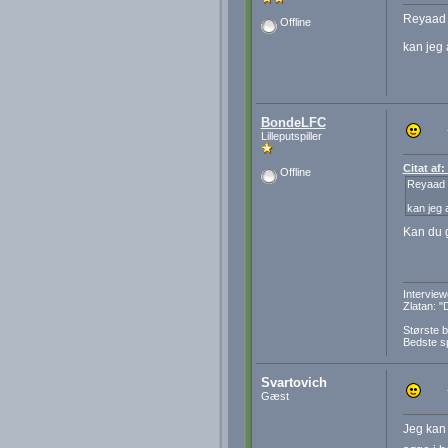
Reyaad 
Offline
kan jeg a
BondeLFC
Lilleputspiller
Citat af
Offline
Reyaad 
kan jeg a
Kan du 
Interview
Zlatan: "
Største b
Bedste sp
Svartovich
Gæst
Jeg kan 