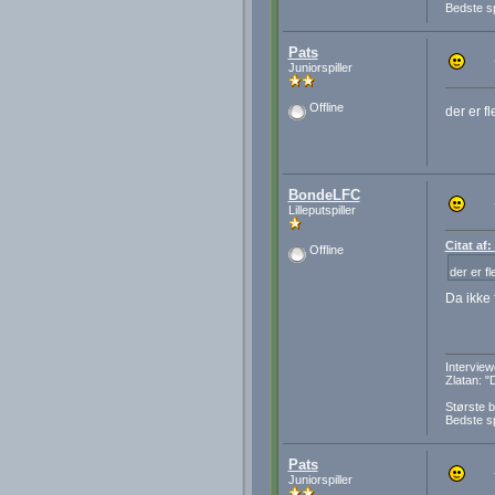
Bedste sp
Pats
Juniorspiller
Offline
der er f
BondeLFC
Lilleputspiller
Citat af
Offline
der er f
Da ikke 
Interview
Zlatan: "
Største b
Bedste sp
Pats
Juniorspiller