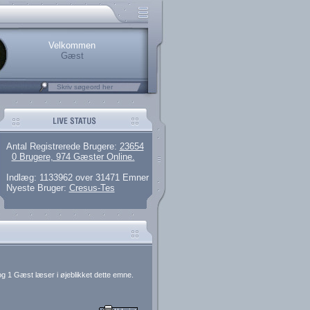
rerede brugere
 artikler og 135 guides
M25.264.324,00)
kke her.
Velkommen
Gæst
Antal Registrerede Brugere:
23654
0 Brugere, 974 Gæster Online.
Indlæg: 1133962 over 31471 Emner
Nyeste Bruger:
Cresus-Tes
g 1 Gæst læser i øjeblikket dette emne.