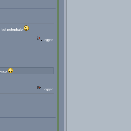
ftigt potentiale
Logged
ntiale
Logged