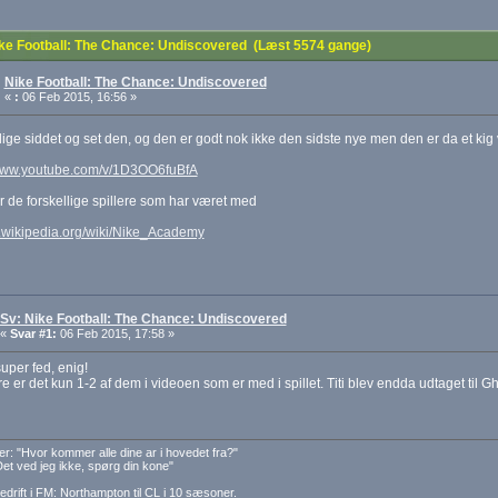
ke Football: The Chance: Undiscovered (Læst 5574 gange)
Nike Football: The Chance: Undiscovered
«
:
06 Feb 2015, 16:56 »
lige siddet og set den, og den er godt nok ikke den sidste nye men den er da et ki
/www.youtube.com/v/1D3OO6fuBfA
r de forskellige spillere som har været med
n.wikipedia.org/wiki/Nike_Academy
Sv: Nike Football: The Chance: Undiscovered
«
Svar #1:
06 Feb 2015, 17:58 »
uper fed, enig!
 er det kun 1-2 af dem i videoen som er med i spillet. Titi blev endda udtaget ti
er: "Hvor kommer alle dine ar i hovedet fra?"
Det ved jeg ikke, spørg din kone"
edrift i FM: Northampton til CL i 10 sæsoner.