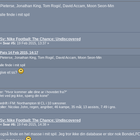
Pieterse, Jonathan King, Tom Rogić, David Accam, Moon Seon-Min
lle finde i mit spil
Sv: Nike Football: The Chance: Undiscovered
«
Svar #5:
19 Feb 2015, 13:37 »
: Pats 14 Feb 2015, 14:17
Pieterse, Jonathan King, Tom Rogić, David Accam, Moon Seon-Min
lle finde i mit spil
give et ss?
er: "Hvor kommer alle dine ar i hovedet fra?"
Det ved jeg ikke, spørg din kone"
edrift i FM: Northampton til CL i 10 sæsoner.
iller: Nicolas John, regen, angriber, 46 kampe, 35 mål, 13 assists, 7.49 i gns.
Sv: Nike Football: The Chance: Undiscovered
«
Svar #6:
19 Feb 2015, 14:38 »
også finde en hel masse i mit spil. Jeg tror ikke din database er stor nok BondeLFC