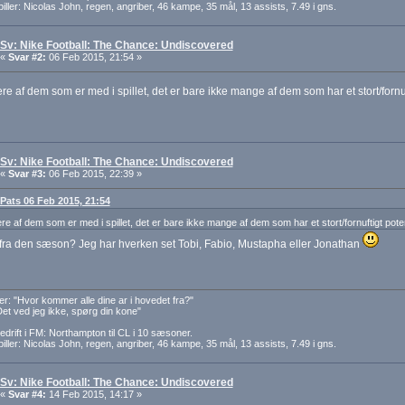
iller: Nicolas John, regen, angriber, 46 kampe, 35 mål, 13 assists, 7.49 i gns.
Sv: Nike Football: The Chance: Undiscovered
«
Svar #2:
06 Feb 2015, 21:54 »
lere af dem som er med i spillet, det er bare ikke mange af dem som har et stort/fornu
Sv: Nike Football: The Chance: Undiscovered
«
Svar #3:
06 Feb 2015, 22:39 »
: Pats 06 Feb 2015, 21:54
lere af dem som er med i spillet, det er bare ikke mange af dem som har et stort/fornuftigt pote
fra den sæson? Jeg har hverken set Tobi, Fabio, Mustapha eller Jonathan
er: "Hvor kommer alle dine ar i hovedet fra?"
Det ved jeg ikke, spørg din kone"
edrift i FM: Northampton til CL i 10 sæsoner.
iller: Nicolas John, regen, angriber, 46 kampe, 35 mål, 13 assists, 7.49 i gns.
Sv: Nike Football: The Chance: Undiscovered
«
Svar #4:
14 Feb 2015, 14:17 »