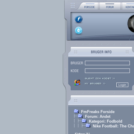
FmFreaks Forside
Forum: Andet
Kategori: Fodbold
Nike Football: The Ch