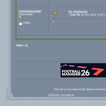
runerasmussen
Sv: Sponsorer
Lilleputspiller
«
Svar #8:
16 Nov 2014, 13:37 »
?
Offline
Sider:
[
1
]
This site is not endorsed by Sports Interacti
©2005-2018, FmFreaks.dk