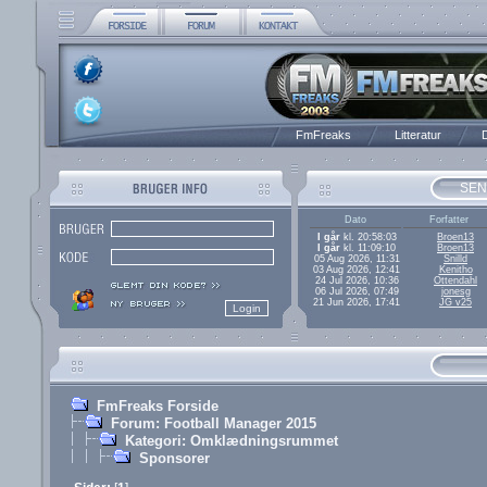
FmFreaks
Litteratur
D
SEN
Dato
Forfatter
I går
kl. 20:58:03
Broen13
I går
kl. 11:09:10
Broen13
05 Aug 2026, 11:31
Snilld
03 Aug 2026, 12:41
Kenitho
24 Jul 2026, 10:36
Ottendahl
06 Jul 2026, 07:49
jonesg
21 Jun 2026, 17:41
JG v25
FmFreaks Forside
Forum: Football Manager 2015
Kategori: Omklædningsrummet
Sponsorer