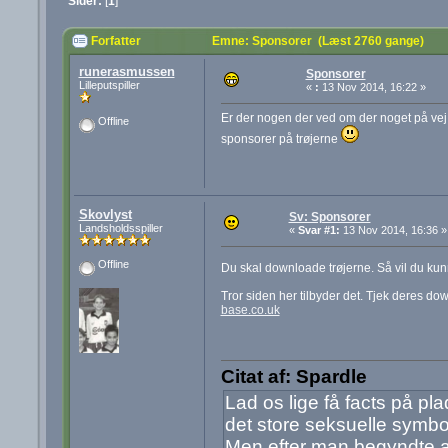
Sider:
[
1
]
Forfatter
Emne: Sponsorer (Læst 2760 gange)
runerasmussen
Sponsorer
Lilleputspiller
«
:
13 Nov 2014, 16:22 »
Er der nogen der ved om der noget på vej 
Offline
sponsorer på trøjerne
Skovlyst
Sv: Sponsorer
Landsholdsspiller
«
Svar #1:
13 Nov 2014, 16:36 »
Offline
Du skal downloade trøjerne. Så vil du kun
Tror siden her tilbyder det. Tjek deres do
base.co.uk
Citat af: Spardle
Lad os lige få facts på p
det store seksuelle symbo
Men efter man begyndte at