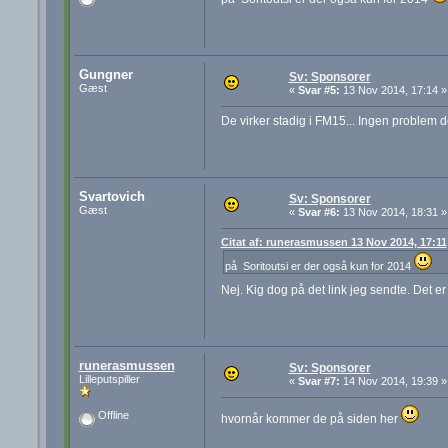
Gungner
Sv: Sponsorer
Gæst
«
Svar #5:
13 Nov 2014, 17:14 »
De virker stadig i FM15... Ingen problem d
Svartovich
Sv: Sponsorer
Gæst
«
Svar #6:
13 Nov 2014, 18:31 »
Citat af: runerasmussen 13 Nov 2014, 17:11
på Soritoutsi er der også kun for 2014
Nej. Kig dog på det link jeg sendte. Det 
runerasmussen
Sv: Sponsorer
Lilleputspiller
«
Svar #7:
14 Nov 2014, 19:39 »
Offline
hvornår kommer de på siden her