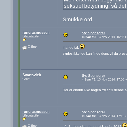
seksuel betydning, så det 
Smukke ord
runerasmussen
Sv: Sponsorer
Lilleputspiller
«
Svar #2:
13 Nov 2014, 16:56 »
Offline
mange tak
syntes ikke jeg kan finde dem, vil du prø
Svartovich
Sv: Sponsorer
Gæst
«
Svar #3:
13 Nov 2014, 17:06 »
Der er endnu ikke nogen trøjer til denne
runerasmussen
Sv: Sponsorer
Lilleputspiller
«
Svar #4:
13 Nov 2014, 17:11 »
Offline
på Soritoutsi er der også kun for 2014