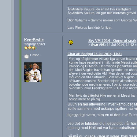
Åh Anders Kuuure, du er mit livs kærlighed.
Åh Anders Kuuure, du gør min kæreste gravid.
Dioh Williams = Samme niveau som George W
Lars Pleidrup fan klub for livet.
KentBrylle
Sv: VM 2014 - Generel snak
Ynglingespiller
«
Svar #95:
14 Jul 2014, 14:42 »
Citat af: Batigol 14 Jul 2014, 14:31
Offline
Yes, og så glemmer vi bare lige at han havde
kunne have resulteret i mål, havde Messi spi
Palacio og Di María. Det mindes jeg faktisk a
det. Mod Belgien havde han ligeledes en chanc
afleveringer ved dette VM. Men det er vel også l
mål ved en VM slutrunde. Som om at Nigeria, Bo
afrikanske mestre, Bosnien fejede al modstand ti
bølgelængde med træneren. I øvrigt scorede Zid
overtiden, hvor Frankrig førte 2-1. De to andr
Men hvis du vitterligt ikke mener at Messi har 
bruge mere tid på dig.
Uuuh en hel aflevering i hver kamp, der MÅ
spille sammen med uskarpe spillere, så vil
ligegyldigt hvem, men en af dem bør få cr
Jep det er fuldstændig ligegyldigt, når h
intet og mod Holland var han neutraliseret
Så må du jo lade være at svare, hvis du ikk