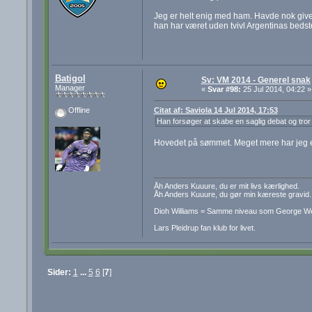
Jeg er helt enig med ham. Havde nok givet 
han har været uden tvivl Argentinas bedste
Batigol
Sv: VM 2014 - Generel snak
Manager
«
Svar #98:
25 Jul 2014, 04:22 »
Citat af: Saviola 14 Jul 2014, 17:53
Offline
Han forsøger at skabe en saglig debat og tror 
Hovedet på sømmet. Meget mere har jeg egen
Åh Anders Kuuure, du er mit livs kærlighed.
Åh Anders Kuuure, du gør min kæreste gravid.
Dioh Williams = Samme niveau som George W
Lars Pleidrup fan klub for livet.
Sider:
1
...
5
6
[
7
]