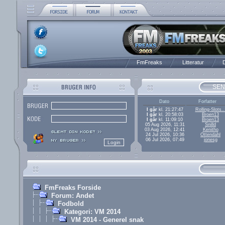
FmFreaks
Litteratur
D
SEN
Dato
Forfatter
I går
kl. 21:27:47
Rolling-Slots..
I går
kl. 20:58:03
Broen13
I går
kl. 11:09:10
Broen13
05 Aug 2026, 11:31
Snilld
03 Aug 2026, 12:41
Kenitho
24 Jul 2026, 10:36
Ottendahl
06 Jul 2026, 07:49
jonesg
FmFreaks Forside
Forum: Andet
Fodbold
Kategori: VM 2014
VM 2014 - Generel snak