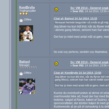
KentBrylle
Sv: VM 2014 - Generel snak
Ynglingespiller
«
Svar #91:
14 Jul 2014, 13:50 »
Citat af: Batigol 14 Jul 2014, 13:33
Offline
Niveauet herinde begynder så småt at gå mig 
Jeg bliver nu kun lidt trist, når du flyver
- denne gang Messi, selvom han har været
Det har jo intet med antal mål at gøre, me
No solo soy perfecto, también soy Madridista.
Batigol
Sv: VM 2014 - Generel snak
Manager
«
Svar #92:
14 Jul 2014, 13:56 »
Citat af: KentBrylle 14 Jul 2014, 13:50
Offline
Jeg bliver nu kun lidt trist, når du flyver ind
gang Messi, selvom han har været meldt savne
Det har jo intet med antal mål at gøre, men at
Kunne du eventuelt prøve at skrive et vel
overhovedet ikke alt, hvad der har med Ba
ledelse, salget af Alexis, købet af Suár
sponsoraftaler, der klistrer trøjen til m
frustrerende at se på et ramaskrig à la de