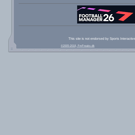
This site is not endorsed by Sports Interacti
©2005-2018, FmFreaks.dk