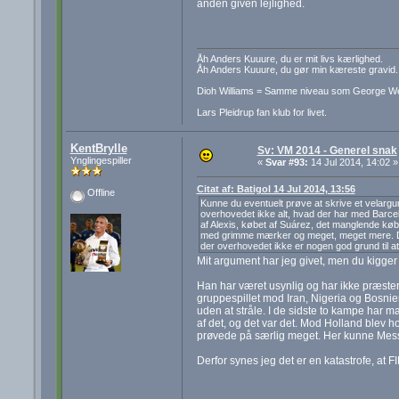
anden given lejlighed.
Åh Anders Kuuure, du er mit livs kærlighed.
Åh Anders Kuuure, du gør min kæreste gravid.
Dioh Williams = Samme niveau som George W
Lars Pleidrup fan klub for livet.
KentBrylle
Sv: VM 2014 - Generel snak
Ynglingespiller
«
Svar #93:
14 Jul 2014, 14:02 »
Citat af: Batigol 14 Jul 2014, 13:56
Offline
Kunne du eventuelt prøve at skrive et velargu
overhovedet ikke alt, hvad der har med Barcel
af Alexis, købet af Suárez, det manglende køb 
med grimme mærker og meget, meget mere. Det 
der overhovedet ikke er nogen god grund til at
Mit argument har jeg givet, men du kigger
Han har været usynlig og har ikke præstere
gruppespillet mod Iran, Nigeria og Bosnie
uden at stråle. I de sidste to kampe har ma
af det, og det var det. Mod Holland blev h
prøvede på særlig meget. Her kunne Messi
Derfor synes jeg det er en katastrofe, at 