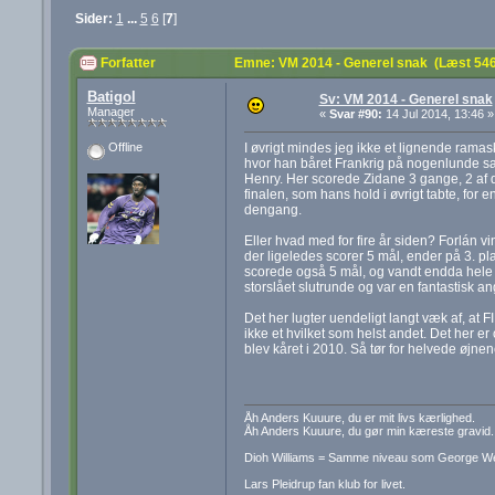
Sider:
1
...
5
6
[
7
]
Forfatter
Emne: VM 2014 - Generel snak (Læst 54
Batigol
Sv: VM 2014 - Generel snak
Manager
«
Svar #90:
14 Jul 2014, 13:46 »
I øvrigt mindes jeg ikke et lignende ramask
Offline
hvor han båret Frankrig på nogenlunde sam
Henry. Her scorede Zidane 3 gange, 2 af de
finalen, som hans hold i øvrigt tabte, for 
dengang.
Eller hvad med for fire år siden? Forlán v
der ligeledes scorer 5 mål, ender på 3. pla
scorede også 5 mål, og vandt endda hele lo
storslået slutrunde og var en fantastisk an
Det her lugter uendeligt langt væk af, at 
ikke et hvilket som helst andet. Det her e
blev kåret i 2010. Så tør for helvede øjne
Åh Anders Kuuure, du er mit livs kærlighed.
Åh Anders Kuuure, du gør min kæreste gravid.
Dioh Williams = Samme niveau som George W
Lars Pleidrup fan klub for livet.