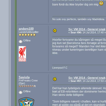
bare fordi du ikke bryder dig om mig
No solo soy perfecto, también soy Madridista.
anders100
Sv: VM 2014 - Generel snak
Landsholdsspiller
«
Svar #96:
14 Jul 2014, 17:40 »
Hvorfor forsvarer du kåringen så meget Ba
Offline
jeg kun set Barcelona fans forsøge at fors
forsvares så meget? Manden har slet ikke 
niveau under tuneringen berettiger ham sle
ikke.
Liverpool F.C
Saviola
Sv: VM 2014 - Generel snak
FmFreaks Crew
«
Svar #97:
14 Jul 2014, 17:53 »
(Ejer)
Det har han tydeligvis allerede skrevet. Ha
træt af EB-retorikken der dominerer herin
Offline
Han skrev dette tidligere:
"Som tidligere nævnt i chatten, kan vi hurt
men at sidde og påstå at det en skandale og