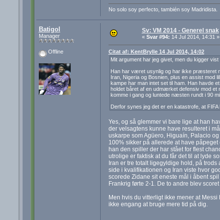
No solo soy perfecto, también soy Madridista.
Batigol
Sv: VM 2014 - Generel snak
Manager
«
Svar #94:
14 Jul 2014, 14:31 »
Citat af: KentBrylle 14 Jul 2014, 14:02
Offline
Mit argument har jeg givet, men du kigger vis
Han har været usynlig og har ikke præsteret mo
Iran, Nigeria og Bosnien, plus en assist mod l
kampe har man intet set til ham. Han havde et 
holdet båret af en udmærket defensiv mod et m
komme i gang og luntede næsten rundt i 90 min
Derfor synes jeg det er en katastrofe, at FIFA
Yes, og så glemmer vi bare lige at han h
der velsagtens kunne have resulteret i m
uskarpe som Agüero, Higuaín, Palacio og D
100% sikker på allerede at have påpeget 
han den spiller der har stået for flest c
utrolige er faktisk at du får det til at ly
Iran er tre totalt ligegyldige hold, på tro
side i kvalifikationen og Iran viste hvor g
scorede Zidane sit eneste mål i åbent spil
Frankrig førte 2-1. De to andre blev scoret
Men hvis du vitterligt ikke mener at Messi
ikke engang at bruge mere tid på dig.