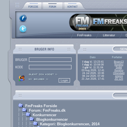
FmFreaks
Litteratur
D
SEN
Dato
Forfatter
I dag
kl. 13:23:41
Broen13
I dag
kl. 10:04:06
Kenitho
I går
kl. 11:31:04
Snilld
03 Aug 2026, 12:41
Kenitho
24 Jul 2026, 10:36
Ottendahl
06 Jul 2026, 07:49
jonesg
21 Jun 2026, 17:41
JG v25
FmFreaks Forside
Forum: FmFreaks.dk
Konkurrencer
Blogkonkurrencer
Kategori: Blogkonkurrencen, 2014