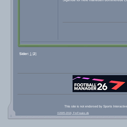
Sider:
1
[
2
]
This site is not endorsed by Sports Interacti
©2005-2018, FmFreaks.dk