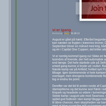
vi er igang
#onthekop
|
diary
|
01.09.13
August er gået på hæld. Efterået begynder 
kan næsten se frygten i træernes kroner
September bliver en måned med krig, båd
og én i Capital One Cuppen; det kriller al
Vi er nemlig kommet igang nu! Sikke en fa
tusindvis af troende, der helt automatisk
end længe. Det hele startede ude på Selh
enkelt gang kunne vi bryde ud i eufori. Ra
Næste kamp var på Anfield; hvilket syn! Fo
tilbage. Igen dominerende vi hele kampen.
overtaget, men drengene kombinerede flo
tog vi endnu tre point.
Derefter var det tid til anden runde af Ca
stamspillerne og det kunne ses! Først i si
frispark og headede os videre i turneringe
Sidste kamp i august ude mod Swansea; si
spillet god fodbold i den kamp! Begge h
til åbne chancer, men skarpheden var bare 
med at blive scoret fire mål og kampen en