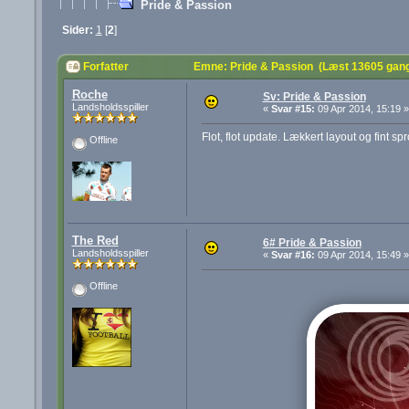
Pride & Passion
Sider:
1
[
2
]
Forfatter
Emne: Pride & Passion (Læst 13605 gan
Roche
Sv: Pride & Passion
Landsholdsspiller
«
Svar #15:
09 Apr 2014, 15:19 »
Flot, flot update. Lækkert layout og fint sp
Offline
The Red
6# Pride & Passion
Landsholdsspiller
«
Svar #16:
09 Apr 2014, 15:49 »
Offline