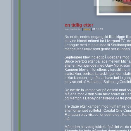
en tidlig etter
liverpool echo
|
news
|
01.10.13
Nu er det endnu engang tid til at kigge t
blev en blandt måned for Liverpool FC, de
Leangue med to point ned til Southampto
mange fans utvivlsomt gerne ser klubben 
September blev indledt på udebane mod 
Bruce overtog efter ballade mellem Michae
efter en kort periode med Gary Monk som 
Kampen blev en flot offensiv forestilling
statistikker, bortset fra tacklinger, den st
lukke kampen, og efter at have ført to ga
blev scoret af Mamadou Sakho og Coutin
De næste to kampe var på Anfield mod As
Målene mod Aston Villa blev scoret af Dan
og Memphis Depay der sikrede de tre poin
Tre dage efter kampen mod Fulham rendte
efter forlænget spilletid i Capital One Cu
Flanagan blev vist ud for udeholdet. Kam
mål.
Måneden blev dog lukket af på flot vis d
Sigende for hele måneden dominerede Live