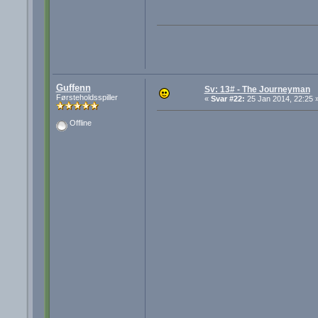
Guffenn
Sv: 13# - The Journeyman
Førsteholdsspiller
«
Svar #22:
25 Jan 2014, 22:25 
Offline