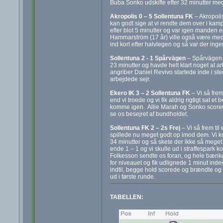
Buba Sonko udskifte efter 32 minutter me
Akropolis 0 – 5 Sollentuna FK
– Akropoli
kan godt sige at vi rendte dem over i kam
efter blot 5 minutter og var igen manden e
Hammarström (17 år) ville også være med o
ind kort efter halvlegen og så var der ing
Sollentuna 2 - 1 Spårvägen
– Spårvägen s
23 minutter og havde helt klart noget at
angriber Daniel Revivo startede inde i ste
arbejdede sejr.
Ekero IK 3 – 2 Sollentuna FK
– Vi så frem
end vi troede og vi fik aldrig rigtigt sat et
komme igen. Allie Marah og Sonko scorede 
se os besejret af bundholdet.
Sollentuna FK 2 – 2s Frej
– Vi så frem til
spillede nu meget godt op imod dem. Vi ko
34 minutter og så skete der ikke så meget 
ende 1 – 1 og vi skulle ud i straffespark 
Folkesson sendte os foran, og hele bænken 
for niveauet og fik udlignede 1 minut inden 
indtil, begge hold scorede og brændte og 
ud i første runde.
TABELLEN: