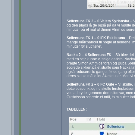
Sollentuna FK 2 – 0 Valsta Syrianska
– V
og den plads lå de også på da vi mødte de
minutter på et mål af Simon Afrim og sejren
Sollentuna FK 1 – 0 IFK Eskilstuna
– Det 
mange målchancer til nogle af holdene, 
minutter før slut fløjtet.
Nacka 2 – 4 Sollentuna FK
– Så blev det 
med en sejr kunne vi snige os forbi Nacka
bragte Simon Afrim os foran og Buba Sonka 
scorede sikkert på et straffe som Nacka l
også reduceret to gange, første gang efter
deres sidste mål efter 84 minutter. Men v
Sollentuna FK 2 – 0 FC Gute
– Vi skulle, 
dette tidspunkt og nu skulle førstepladsen
ved at bryde igennem deres forsvar, men d
Gustafsson scorede et mål, to minutter inde
TABELLEN: