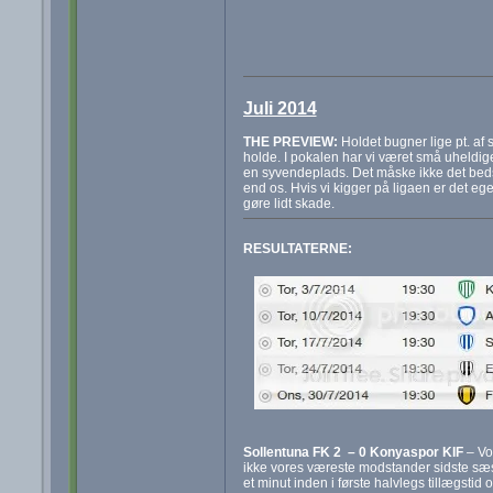
Juli 2014
THE PREVIEW:
Holdet bugner lige pt. af s
holde. I pokalen har vi været små uheldige o
en syvendeplads. Det måske ikke det bedste 
end os. Hvis vi kigger på ligaen er det eg
gøre lidt skade.
RESULTATERNE:
Sollentuna FK 2 – 0 Konyaspor KIF
– Vo
ikke vores væreste modstander sidste sæso
et minut inden i første halvlegs tillægsti