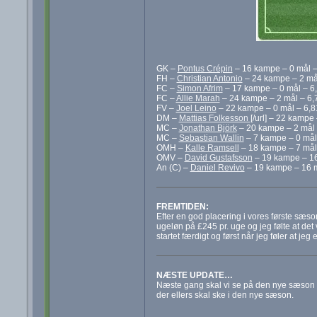
GK –
Pontus Crépin
– 16 kampe – 0 mål –
FH –
Christian Antonio
– 24 kampe – 2 mål
FC –
Simon Afrim
– 17 kampe – 0 mål – 6,
FC –
Allie Marah
– 24 kampe – 2 mål – 6,
FV –
Joel Leino
– 22 kampe – 0 mål – 6,8
DM –
Mattias Folkesson
[/url] – 22 kampe
MC –
Jonathan Björk
– 20 kampe – 2 mål 
MC –
Sebastian Wallin
– 7 kampe – 0 mål
OMH –
Kalle Ramsell
– 18 kampe – 7 mål 
OMV –
David Gustafsson
– 19 kampe – 16
An (C) –
Daniel Revivo
– 19 kampe – 16 m
FREMTIDEN:
Efter en god placering i vores første sæso
ugeløn på £245 pr. uge og jeg følte at det
startet færdigt og først når jeg føler at je
NÆSTE UPDATE…
Næste gang skal vi se på den nye sæson h
der ellers skal ske i den nye sæson.