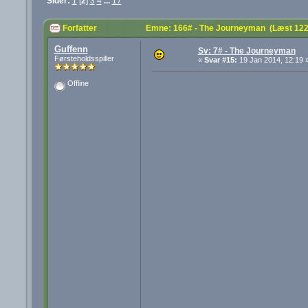
Sider:
1
[
2
]
3
4
...
17
Forfatter
Emne: 166# - The Journeyman (Læst 122
Guffenn
Sv: 7# - The Journeyman
Førsteholdsspiller
«
Svar #15:
19 Jan 2014, 12:19 
Offline