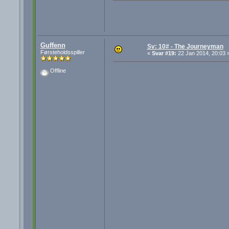
Guffenn
Sv: 10# - The Journeyman
Førsteholdsspiller
«
Svar #19:
22 Jan 2014, 20:03 
Offline