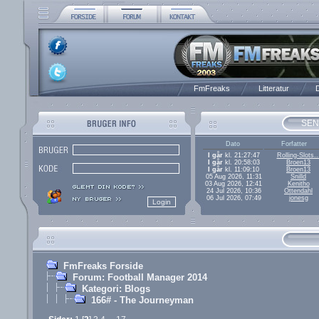
FmFreaks
Litteratur
D
SEN
Dato
Forfatter
I går
kl. 21:27:47
Rolling-Slots..
I går
kl. 20:58:03
Broen13
I går
kl. 11:09:10
Broen13
05 Aug 2026, 11:31
Snilld
03 Aug 2026, 12:41
Kenitho
24 Jul 2026, 10:36
Ottendahl
06 Jul 2026, 07:49
jonesg
FmFreaks Forside
Forum: Football Manager 2014
Kategori: Blogs
166# - The Journeyman