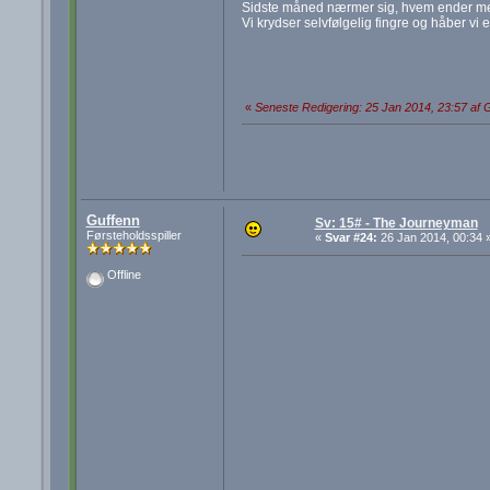
Sidste måned nærmer sig, hvem ender med 
Vi krydser selvfølgelig fingre og håber vi e
«
Seneste Redigering: 25 Jan 2014, 23:57 af 
Guffenn
Sv: 15# - The Journeyman
Førsteholdsspiller
«
Svar #24:
26 Jan 2014, 00:34 
Offline