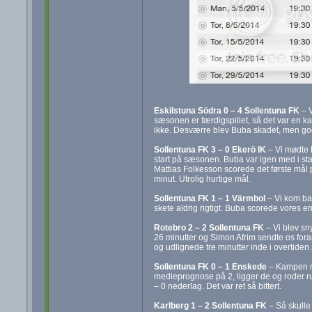
Eskilstuna Södra 0 – 4 Sollentuna FK
– V
sæsonen er færdigspillet, så det var en k
ikke. Desværre blev Buba skadet, men godt
Sollentuna FK 3 – 0 Ekerö IK
– Vi mødte E
start på sæsonen. Buba var igen med i sta
Mattias Folkesson scorede det første mål p
minut. Utrolig hurtige mål.
Sollentuna FK 1 – 1 Värmbol
– Vi kom bag
skete aldrig rigtigt. Buba scorede vores en
Rotebro 2 – 2 Sollentuna FK
– Vi blev sn
26 minutter og Simon Afrim sendte os fora
og udlignede tre minutter inde i overtiden
Sollentuna FK 0 – 1 Enskede
– Kampen mo
medieprognose på 2, ligger de og roder run
– 0 nederlag. Det var ret så bittert.
Karlberg 1 – 2 Sollentuna FK
– Så skulle 