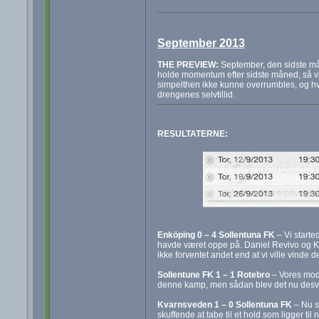
September 2013
THE PREVIEW:
September, den sidste måne
holde momentum efter sidste måned, så vi 
simpelthen ikke kunne overrumbles, og hvo
drengenes selvtillid.
RESULTATERNE:
Enköping 0 – 4 Sollentuna FK
– Vi starte
havde været oppe på. Daniel Revivo og Kal
ikke forventet andet end at vi ville vind
Sollentune FK 1 – 1 Rotebro
– Vores mods
denne kamp, men sådan blev det nu desværr
Kvarnsveden 1 – 0 Sollentuna FK
– Nu s
skuffende at tabe til et hold som ligger ti