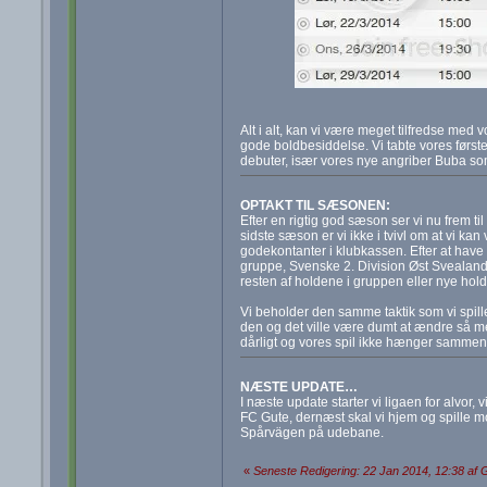
Alt i alt, kan vi være meget tilfredse med 
gode boldbesiddelse. Vi tabte vores første
debuter, især vores nye angriber Buba so
OPTAKT TIL SÆSONEN:
Efter en rigtig god sæson ser vi nu frem ti
sidste sæson er vi ikke i tvivl om at vi k
godekontanter i klubkassen. Efter at have s
gruppe, Svenske 2. Division Øst Svealand
resten af holdene i gruppen eller nye hold 
Vi beholder den samme taktik som vi spill
den og det ville være dumt at ændre så meg
dårligt og vores spil ikke hænger sammen,
NÆSTE UPDATE…
I næste update starter vi ligaen for alvor,
FC Gute, dernæst skal vi hjem og spille m
Spårvägen på udebane.
«
Seneste Redigering: 22 Jan 2014, 12:38 af 