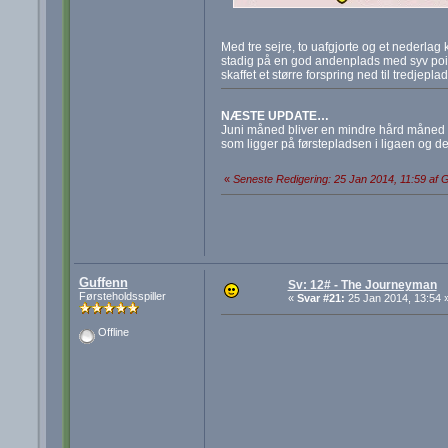
Med tre sejre, to uafgjorte og et nederlag
stadig på en god andenplads med syv point o
skaffet et større forspring ned til tredjeplad
NÆSTE UPDATE…
Juni måned bliver en mindre hård måned f
som ligger på førstepladsen i ligaen og d
«
Seneste Redigering: 25 Jan 2014, 11:59 af 
Guffenn
Sv: 12# - The Journeyman
Førsteholdsspiller
«
Svar #21:
25 Jan 2014, 13:54 
Offline