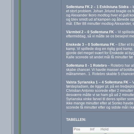
Sollentuna FK 2 – 1 Eskilstuna Södra
– I
et stort problem. Johan Jirlund bragte os f
og Alexander Ikoro modtog hver et gult kort
og blev smidt ud af kampen og åbnede op f
mål. Efter 88 minutter modtog Alexander, so
Värmbol 2 – 0 Sollentuna FK
– Vi spilled
eftermiddag, så vi måtte se os besejret me
Enskede 3 – 0 Sollentuna FK
– Efter et t
kamp. Vi spillede dog en rigtig god kamp, i
gjorde det meget svært for Enskede at byg
Kalle scorede sit andet mål få minutter før sl
Sollentuna 0 - 1 Rotebro
– Rotebro har alt
skabe chancer. Vi havde masser af boldbe
målrammen.. 1. Rotebro skabte 5 chancer,
Valsta Syrianska 1 – 4 Sollentuna FK
– V
førstepladsen, de ligger pt. på en tredjepl
Christian Antonio scorede efter 2 minutter
desværre måtte vi se ham gå ud 2 minutter 
Syrianska vinke farvel til deres spiller so
ikke mange minutter efter at Sonko havde sc
scorede få minutter efter og sidste mål i k
TABELLEN: