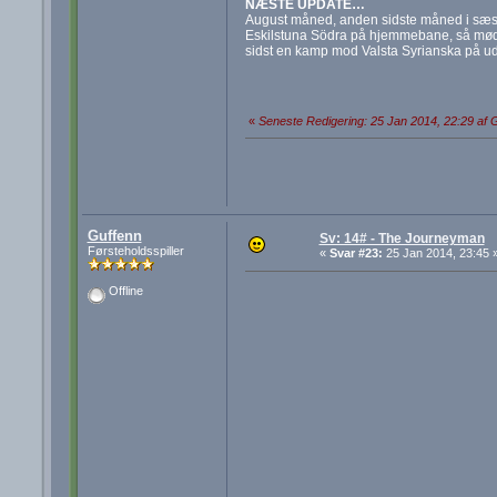
NÆSTE UPDATE…
August måned, anden sidste måned i sæson
Eskilstuna Södra på hjemmebane, så mød
sidst en kamp mod Valsta Syrianska på u
«
Seneste Redigering: 25 Jan 2014, 22:29 af 
Guffenn
Sv: 14# - The Journeyman
Førsteholdsspiller
«
Svar #23:
25 Jan 2014, 23:45 
Offline