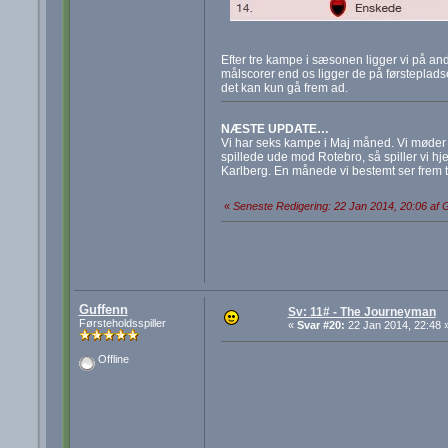
Efter tre kampe i sæsonen ligger vi på a
målscorer end os ligger de på førsteplads
det kan kun gå frem ad.
NÆSTE UPDATE…
Vi har seks kampe i Maj måned. Vi møder
spillede ude mod Rotebro, så spiller vi 
Karlberg. En månede vi bestemt ser frem ti
«
Seneste Redigering: 22 Jan 2014, 20:06 af 
Guffenn
Sv: 11# - The Journeyman
Førsteholdsspiller
«
Svar #20:
22 Jan 2014, 22:48 
Offline