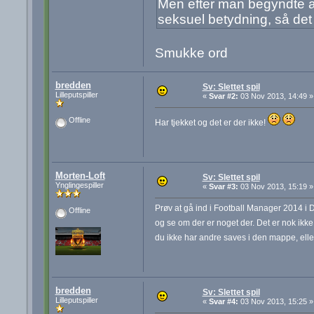
Men efter man begyndte at
seksuel betydning, så det 
Smukke ord
bredden
Sv: Slettet spil
Lilleputspiller
«
Svar #2:
03 Nov 2013, 14:49 »
Offline
Har tjekket og det er der ikke!
Morten-Loft
Sv: Slettet spil
Ynglingespiller
«
Svar #3:
03 Nov 2013, 15:19 »
Prøv at gå ind i Football Manager 2014 i
Offline
og se om der er noget der. Det er nok ikke 
du ikke har andre saves i den mappe, elle
bredden
Sv: Slettet spil
Lilleputspiller
«
Svar #4:
03 Nov 2013, 15:25 »