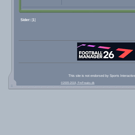
Sider:
[
1
]
This site is not endorsed by Sports Interacti
©2005-2018, FmFreaks.dk