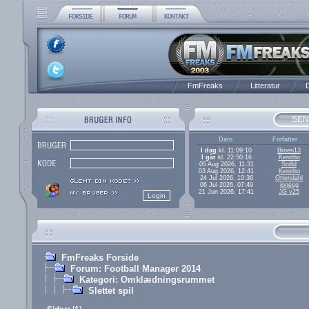
FmFreaks
Litteratur
D
SEN
Dato
Forfatter
I dag
kl. 11:09:10
Broen13
I går
kl. 22:50:16
Kenitho
05 Aug 2026, 11:31
Snilld
03 Aug 2026, 12:41
Kenitho
24 Jul 2026, 10:36
Ottendahl
06 Jul 2026, 07:49
jonesg
21 Jun 2026, 17:41
JG v25
FmFreaks Forside
Forum: Football Manager 2014
Kategori: Omklædningsrummet
Slettet spil