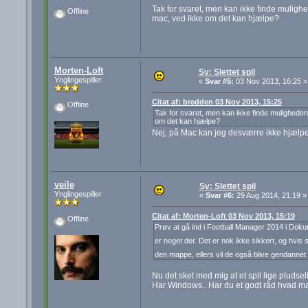
Tak for svaret, men kan ikke finde muligh
Offline
mac, ved ikke om det kan hjælpe?
Morten-Loft
Sv: Slettet spil
Ynglingespiller
«
Svar #5:
03 Nov 2013, 16:25 »
Citat af: bredden 03 Nov 2013, 15:25
Offline
Tak for svaret, men kan ikke finde muligheden
om det kan hjælpe?
Nej, på Mac kan jeg desværre ikke hjælpe
veile
Sv: Slettet spil
Ynglingespiller
«
Svar #6:
29 Aug 2014, 21:19 »
Citat af: Morten-Loft 03 Nov 2013, 15:19
Offline
Prøv at gå ind i Football Manager 2014 i Dok
er noget der. Det er nok ikke sikkert, og hvis s
den mappe, ellers vil de også blive gendannet
Nu det sket med mig at et spil lige pludselig
Har Windows.. Har du et godt råd hvad m