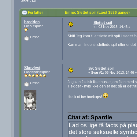
Sider:
[
1
]
Forfatter
Emne: Slettet spil (Læst 3536 gange)
bredden
Slettet spil
Lilleputspiller
«
:
03 Nov 2013, 14:43 »
Shit! Jeg kom til at slette mit spil i stedet
Offline
Kan man finde sit slettede spil eller er det
Skovlyst
Sv: Slettet spil
Landsholdsspiller
«
Svar #1:
03 Nov 2013, 14:46 »
Jeg kan faktisk ikke huske, om filen med sa
Offline
Tjek der - hvis ikke den er der, så er det ta
Husk at lav backups!
Citat af: Spardle
Lad os lige få facts på p
det store seksuelle symbo