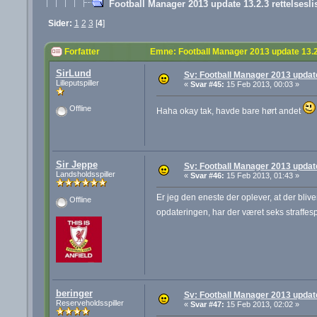
Football Manager 2013 update 13.2.3 rettelsesli
Sider:
1
2
3
[
4
]
Forfatter
Emne: Football Manager 2013 update 13.2
SirLund
Sv: Football Manager 2013 update 
Lilleputspiller
«
Svar #45:
15 Feb 2013, 00:03 »
Offline
Haha okay tak, havde bare hørt andet
Sir Jeppe
Sv: Football Manager 2013 update 
Landsholdsspiller
«
Svar #46:
15 Feb 2013, 01:43 »
Er jeg den eneste der oplever, at der blive
Offline
opdateringen, har der været seks straffesp
beringer
Sv: Football Manager 2013 update 
Reserveholdsspiller
«
Svar #47:
15 Feb 2013, 02:02 »