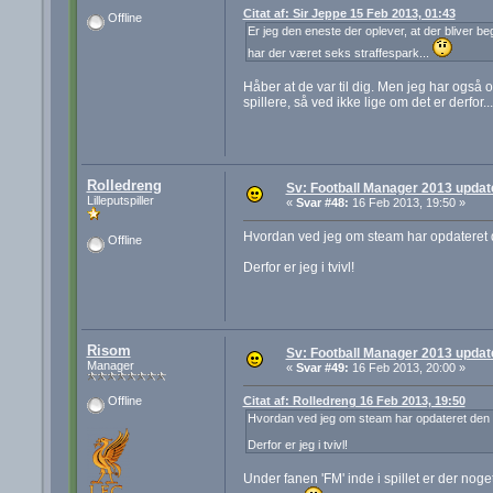
Citat af: Sir Jeppe 15 Feb 2013, 01:43
Offline
Er jeg den eneste der oplever, at der bliver be
har der været seks straffespark...
Håber at de var til dig. Men jeg har også o
spillere, så ved ikke lige om det er derfor.
Rolledreng
Sv: Football Manager 2013 update 
Lilleputspiller
«
Svar #48:
16 Feb 2013, 19:50 »
Hvordan ved jeg om steam har opdateret de
Offline
Derfor er jeg i tvivl!
Risom
Sv: Football Manager 2013 update 
Manager
«
Svar #49:
16 Feb 2013, 20:00 »
Citat af: Rolledreng 16 Feb 2013, 19:50
Offline
Hvordan ved jeg om steam har opdateret den a
Derfor er jeg i tvivl!
Under fanen 'FM' inde i spillet er der noge