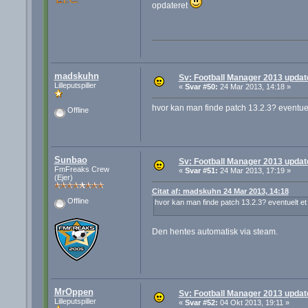
opdateret
madskuhn
Sv: Football Manager 2013 update 
Lilleputspiller
«
Svar #50:
24 Mar 2013, 14:18 »
hvor kan man finde patch 13.2.3? eventuelt 
Offline
Sunbao
Sv: Football Manager 2013 update 
FmFreaks Crew
«
Svar #51:
24 Mar 2013, 17:19 »
(Ejer)
Citat af: madskuhn 24 Mar 2013, 14:18
Offline
hvor kan man finde patch 13.2.3? eventuelt et li
Den hentes automatisk via steam.
MrOppen
Sv: Football Manager 2013 update 
Lilleputspiller
«
Svar #52:
04 Okt 2013, 19:11 »