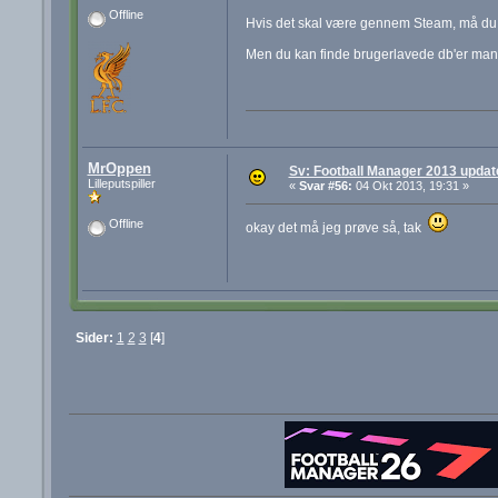
Offline
Hvis det skal være gennem Steam, må du 
Men du kan finde brugerlavede db'er mang
MrOppen
Sv: Football Manager 2013 update 
Lilleputspiller
«
Svar #56:
04 Okt 2013, 19:31 »
Offline
okay det må jeg prøve så, tak
Sider:
1
2
3
[
4
]