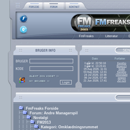
FmFreaks
Litteratur
D
SEN
Dato
Forfatter
I går
kl. 22:50:16
Kenitho
I går
kl. 13:23:41
Broen13
05 Aug 2026, 11:31
Snilld
03 Aug 2026, 12:41
Kenitho
24 Jul 2026, 10:36
Ottendahl
06 Jul 2026, 07:49
jonesg
21 Jun 2026, 17:41
JG v25
FmFreaks Forside
Forum: Andre Managerspil
Nostalgi
FM2013
Kategori: Omklædningsrummet