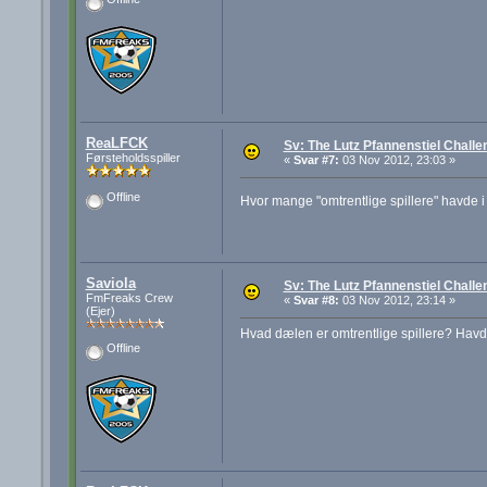
ReaLFCK
Sv: The Lutz Pfannenstiel Challe
Førsteholdsspiller
«
Svar #7:
03 Nov 2012, 23:03 »
Offline
Hvor mange "omtrentlige spillere" havde i
Saviola
Sv: The Lutz Pfannenstiel Challe
FmFreaks Crew
«
Svar #8:
03 Nov 2012, 23:14 »
(Ejer)
Hvad dælen er omtrentlige spillere? Havde 
Offline