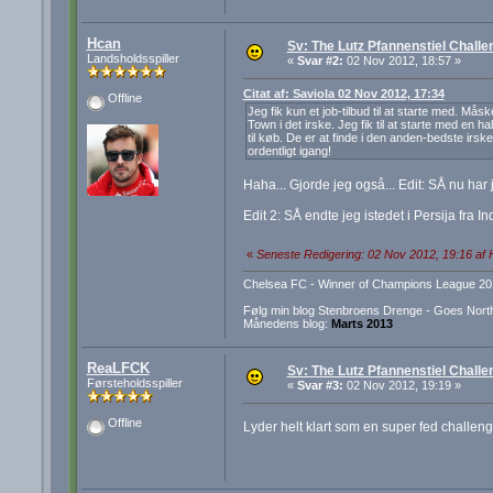
Hcan
Sv: The Lutz Pfannenstiel Challe
Landsholdsspiller
«
Svar #2:
02 Nov 2012, 18:57 »
Citat af: Saviola 02 Nov 2012, 17:34
Offline
Jeg fik kun et job-tilbud til at starte med. Må
Town i det irske. Jeg fik til at starte med en
til køb. De er at finde i den anden-bedste irsk
ordentligt igang!
Haha... Gjorde jeg også... Edit: SÅ nu har j
Edit 2: SÅ endte jeg istedet i Persija fra I
«
Seneste Redigering: 02 Nov 2012, 19:16 af
Chelsea FC - Winner of Champions League 20
Følg min blog Stenbroens Drenge - Goes Nort
Månedens blog:
Marts 2013
ReaLFCK
Sv: The Lutz Pfannenstiel Challe
Førsteholdsspiller
«
Svar #3:
02 Nov 2012, 19:19 »
Offline
Lyder helt klart som en super fed challeng