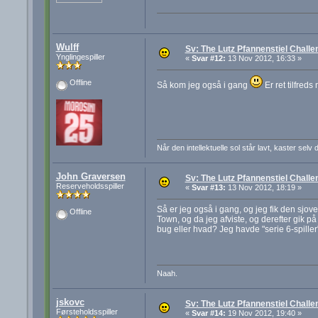
Wulff
Sv: The Lutz Pfannenstiel Challe
Ynglingespiller
«
Svar #12:
13 Nov 2012, 16:33 »
Offline
Så kom jeg også i gang
Er ret tilfreds
Når den intellektuelle sol står lavt, kaster sel
John Graversen
Sv: The Lutz Pfannenstiel Challe
Reserveholdsspiller
«
Svar #13:
13 Nov 2012, 18:19 »
Så er jeg også i gang, og jeg fik den sjove
Offline
Town, og da jeg afviste, og derefter gik på 
bug eller hvad? Jeg havde "serie 6-spiller"
Naah.
jskovc
Sv: The Lutz Pfannenstiel Challe
Førsteholdsspiller
«
Svar #14:
19 Nov 2012, 19:40 »