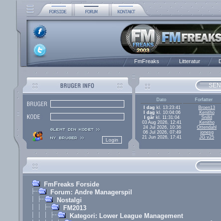
FmFreaks
Litteratur
D
SEN
Dato
Forfatter
I dag
kl. 13:23:41
Broen13
I dag
kl. 10:04:06
Kenitho
I går
kl. 11:31:04
Snilld
03 Aug 2026, 12:41
Kenitho
24 Jul 2026, 10:36
Ottendahl
06 Jul 2026, 07:49
jonesg
21 Jun 2026, 17:41
JG v25
FmFreaks Forside
Forum: Andre Managerspil
Nostalgi
FM2013
Kategori: Lower League Management