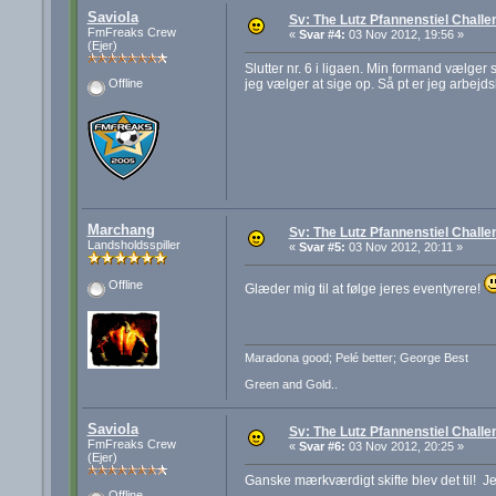
Saviola
Sv: The Lutz Pfannenstiel Challe
FmFreaks Crew
«
Svar #4:
03 Nov 2012, 19:56 »
(Ejer)
Slutter nr. 6 i ligaen. Min formand vælger 
jeg vælger at sige op. Så pt er jeg arbejds
Offline
Marchang
Sv: The Lutz Pfannenstiel Challe
Landsholdsspiller
«
Svar #5:
03 Nov 2012, 20:11 »
Offline
Glæder mig til at følge jeres eventyrere!
Maradona good; Pelé better; George Best
Green and Gold..
Saviola
Sv: The Lutz Pfannenstiel Challe
FmFreaks Crew
«
Svar #6:
03 Nov 2012, 20:25 »
(Ejer)
Ganske mærkværdigt skifte blev det til! Je
Offline