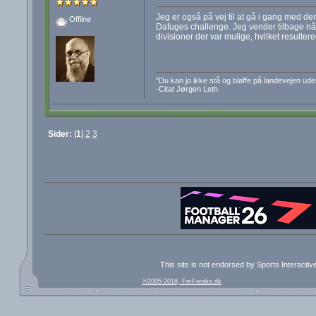
Jeg er også på vej til at gå i gang med den
Offline
Dafuges challenge. Jeg vender tilbage når 
divisioner der var mulige, hvilket resulter
"Du kan jo ikke stå og blaffe på landevejen u
-Citat Jørgen Leth
Sider:
[
1
]
2
3
This site is not endorsed by Sports Interacti
©2005-2018, FmFreaks.dk