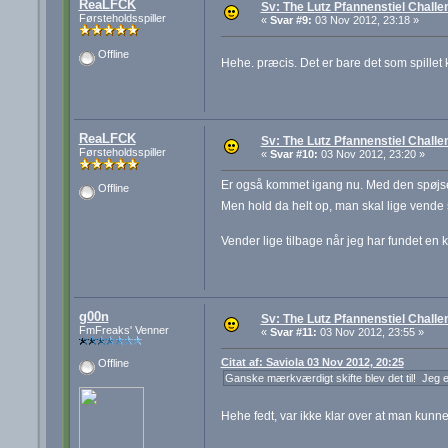
ReaLFCK
Sv: The Lutz Pfannenstiel Challe
Førsteholdsspiller
«
Svar #9:
03 Nov 2012, 23:18 »
Offline
Hehe. præcis. Det er bare det som spille
ReaLFCK
Sv: The Lutz Pfannenstiel Challe
Førsteholdsspiller
«
Svar #10:
03 Nov 2012, 23:20 »
Er også kommet igang nu. Med den spøjs
Offline
Men hold da helt op, man skal lige vende s
Vender lige tilbage når jeg har fundet en
g00n
Sv: The Lutz Pfannenstiel Challe
FmFreaks' Venner
«
Svar #11:
03 Nov 2012, 23:55 »
Citat af: Saviola 03 Nov 2012, 20:25
Offline
Ganske mærkværdigt skifte blev det til! Jeg er
Hehe fedt, var ikke klar over at man kunne