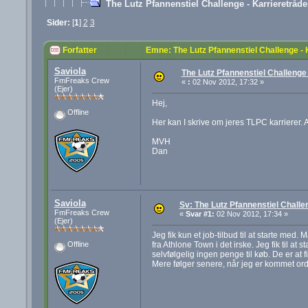
The Lutz Pfannenstiel Challenge - Karrieretråd
Sider:
[
1
]
2
3
Forfatter
Emne: The Lutz Pfannenstiel Challenge -
Saviola
The Lutz Pfannenstiel Challenge
FmFreaks Crew
«
:
02 Nov 2012, 17:32 »
(Ejer)
Hej,
Offline
Her kan I skrive om jeres TLPC karrierer.
MVH
Dan
Saviola
Sv: The Lutz Pfannenstiel Challe
FmFreaks Crew
«
Svar #1:
02 Nov 2012, 17:34 »
(Ejer)
Jeg fik kun et job-tilbud til at starte med
fra Athlone Town i det irske. Jeg fik til 
Offline
selvfølgelig ingen penge til køb. De er at f
Mere følger senere, når jeg er kommet ord