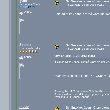
g00n
Sv: Snakketråden - Champions F
FmFreaks' Venner
«
Svar #127:
13 Jul 2013, 00:51 »
Offline
Held og lykke Jeppe, det må være dig der v
Spardle
Sv: Snakketråden - Champions F
Landsholdsspiller
«
Svar #128:
13 Jul 2013, 00:55 »
Citat af: g00n 13 Jul 2013, 00:51
Offline
Held og lykke Jeppe, det må være dig der vinde
G00n hvad snakker du om?!? FCK88 vinde
Burnley, Aab, FC Barcelona, Schalke 04,
Burnley will win the PrL trophy again, it's just a
Pretiumque Et Causa Laboris
FCK88
Sv: Snakketråden - Champions F