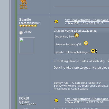
Spardle
Sv: Snakketråden - Champions F
Landsholdsspiller
«
Svar #131:
13 Jul 2013, 21:47 »
Citat af: FCK88 13 Jul 2013, 19:31
Offline
Jeg er klar, Sulo
Listen to the man, g00n
Spardle: Tak for opbakningen
FCK88 jeg bliver jo nødt til at støtte dig, 
Det vil jo ikke være så godt, hvis jeg blev
Burnley, Aab, FC Barcelona, Schalke 04,
Burnley will win the PrL trophy again, it's just a
Pretiumque Et Causa Laboris
FCK88
Sv: Snakketråden - Champions F
Manager
«
Svar #132:
13 Jul 2013, 22:08 »