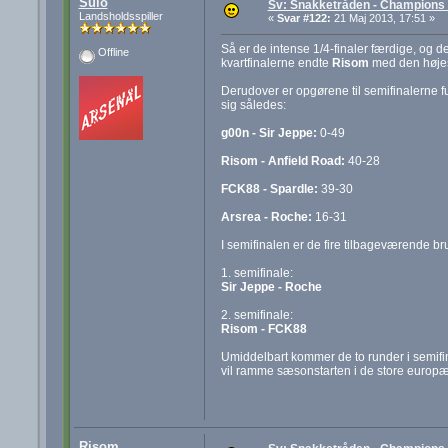
Sulo
Sv: Snakketråden - Champions F
Landsholdsspiller
«
Svar #122:
21 Maj 2013, 17:51 »
Så er de intense 1/4-finaler færdige, og d
Offline
kvartfinalerne endte
Risom
med den højest
Derudover er opgørene til semifinalerne fu
sig således:
g00n - Sir Jeppe:
0-49
Risom - Anfield Road:
40-28
FCK88 - Spardle:
39-30
Arsrea - Roche:
16-31
I semifinalen er de fire tilbageværende 
1. semifinale:
Sir Jeppe - Roche
2. semifinale:
Risom - FCK88
Umiddelbart kommer de to runder i semifinal
vil ramme sæsonstarten i de store europæis
Risom