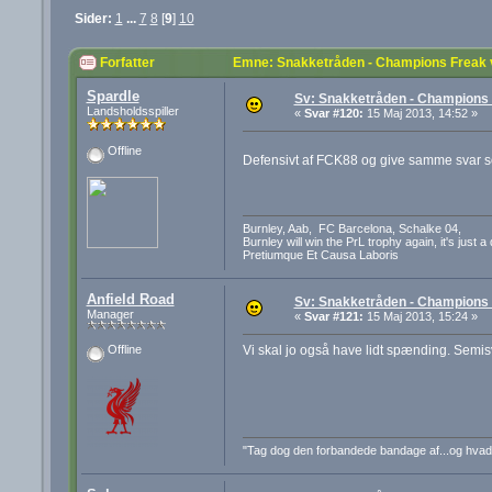
Sider:
1
...
7
8
[
9
]
10
Forfatter
Emne: Snakketråden - Champions Freak v
Spardle
Sv: Snakketråden - Champions F
Landsholdsspiller
«
Svar #120:
15 Maj 2013, 14:52 »
Offline
Defensivt af FCK88 og give samme svar s
Burnley, Aab, FC Barcelona, Schalke 04,
Burnley will win the PrL trophy again, it's just a
Pretiumque Et Causa Laboris
Anfield Road
Sv: Snakketråden - Champions F
Manager
«
Svar #121:
15 Maj 2013, 15:24 »
Vi skal jo også have lidt spænding. Semisv
Offline
"Tag dog den forbandede bandage af...og hva