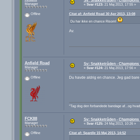
Sv: Snakketråden - Champions F
Manager
«
Svar #123:
21 Maj 2013, 17:55 »
Citat af: Anfield Road 30 Apr 2013, 13:08
Offline
Du har ikke en chance Risom!
Av.
Anfield Road
Sv: Snakketråden - Champions F
Manager
«
Svar #124:
21 Maj 2013, 17:56 »
Du havde aldrig en chance. Jeg gad bare 
Offline
"Tag dog den forbandede bandage af...og hva
FCK88
Sv: Snakketråden - Champions F
Manager
«
Svar #125:
24 Maj 2013, 10:26 »
Citat af: Spardle 15 Maj 2013, 14:52
Offline