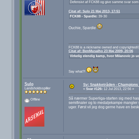
Defensivt af FCK88 og give samme svar som 
Citat af: Sulo 21 Maj 2013, 17:51
FCK88 - Spardle:
39-30
Ouchie, Spardle
FCK88 is a nickname owned and copyrighted© 
Citat af: BenMusalho 23 Maj 2009, 20:06
Virkelig elendig kamp, hvor Milanovic jo ud
Say what?!
Sulo
Sv: Snakketråden - Champions F
Landsholdsspiller
«
Svar #126:
12 Jul 2013, 22:56 »
Så nærmer Superliga-starten sig med hasti
Offline
semifinaler og to medaljekampe mangler stad
uger. Først vil jeg dog gerne have en besk