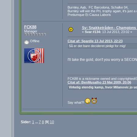
Burnley, Aab, FC Barcelona, Schalke 04,
Burnley will win the PrL trophy again, it's just a
Pretiumque Et Causa Laboris
FCK88
Sv: Snakketråden - Champions F
Manager
«
Svar #134:
13 Jul 2013, 23:02 »
Citat af: Spardle 13 Jul 2013, 22:23
Offline
Så er det bare decideret pinligt for mig!
I'll take the gold, don't you worry a SECO
FCK88 is a nickname owned and copyrighted© 
Citat af: BenMusalho 23 Maj 2009, 20:06
Virkelig elendig kamp, hvor Milanovic jo ud
Say what?!
Sider:
1
...
7
8
[
9
]
10