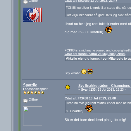
Citat af: Spardle 13 Jul 2013, 21:47
Offline
FCK88 jeg bliver jo nødt til at støtte dig, når 
Det vil jo ikke være så godt, hvis jeg blev slå
Hvad nu hvis jeg rent faktisk ender med a
dig med 39-30 i kvarten)
FCK88 is a nickname owned and copyrighted© 
Citat af: BenMusalho 23 Maj 2009, 20:06
Virkelig elendig kamp, hvor Milanovic jo ud
Say what?!
Spardle
Sv: Snakketråden - Champions F
Landsholdsspiller
«
Svar #133:
13 Jul 2013, 22:23 »
Citat af: FCK88 13 Jul 2013, 22:08
Offline
Hvad nu hvis jeg rent faktisk ender med at tab
30 i kvarten)
Så er det bare decideret pinligt for mig!