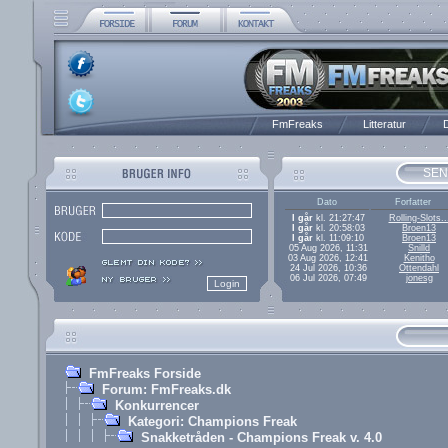
FmFreaks
Litteratur
D
SEN
Dato
Forfatter
I går
kl. 21:27:47
Rolling-Slots..
I går
kl. 20:58:03
Broen13
I går
kl. 11:09:10
Broen13
05 Aug 2026, 11:31
Snilld
03 Aug 2026, 12:41
Kenitho
24 Jul 2026, 10:36
Ottendahl
06 Jul 2026, 07:49
jonesg
FmFreaks Forside
Forum: FmFreaks.dk
Konkurrencer
Kategori: Champions Freak
Snakketråden - Champions Freak v. 4.0