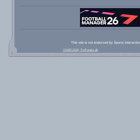
This site is not endorsed by Sports Interacti
©2005-2018, FmFreaks.dk