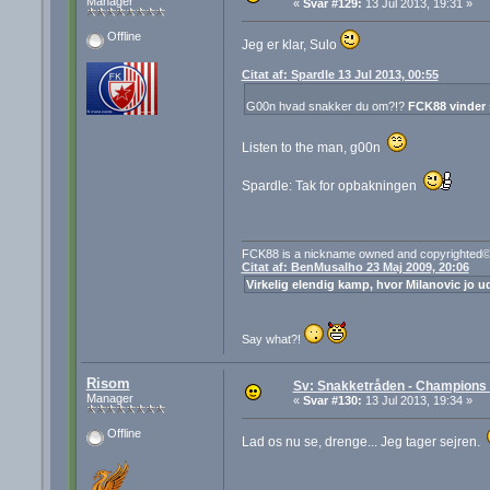
Manager
«
Svar #129:
13 Jul 2013, 19:31 »
Offline
Jeg er klar, Sulo
Citat af: Spardle 13 Jul 2013, 00:55
G00n hvad snakker du om?!?
FCK88 vinder 
Listen to the man, g00n
Spardle: Tak for opbakningen
FCK88 is a nickname owned and copyrighted© 
Citat af: BenMusalho 23 Maj 2009, 20:06
Virkelig elendig kamp, hvor Milanovic jo ud
Say what?!
Risom
Sv: Snakketråden - Champions F
Manager
«
Svar #130:
13 Jul 2013, 19:34 »
Offline
Lad os nu se, drenge... Jeg tager sejren.