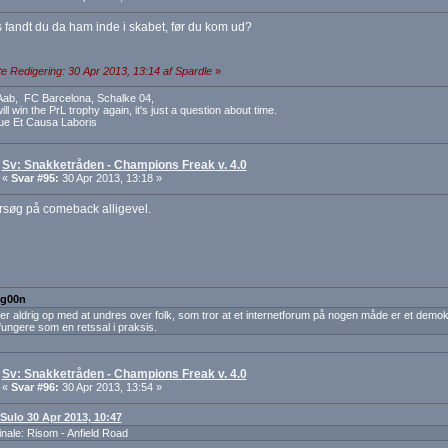
fandt du da ham inde i skabet, før du kom ud?
e Redigering: 30 Apr 2013, 13:14 af Spardle
»
 Aab, FC Barcelona, Schalke 04,
ll win the PrL trophy again, it's just a question about time.
ue Et Causa Laboris
Sv: Snakketråden - Champions Freak v. 4.0
«
Svar #95:
30 Apr 2013, 13:18 »
rsøg på comeback alligevel.
: g00n
er aldrig op med at undres over folk, som tror at et internetforum på nogen måde er et demokrat
fungere som en retssal i praksis.
Sv: Snakketråden - Champions Freak v. 4.0
«
Svar #96:
30 Apr 2013, 13:54 »
: Sulo 30 Apr 2013, 10:47
finale: Risom - Anfield Road