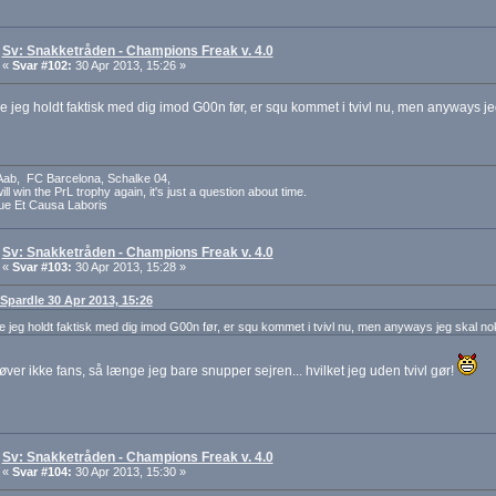
Sv: Snakketråden - Champions Freak v. 4.0
«
Svar #102:
30 Apr 2013, 15:26 »
e jeg holdt faktisk med dig imod G00n før, er squ kommet i tvivl nu, men anyways jeg
 Aab, FC Barcelona, Schalke 04,
ll win the PrL trophy again, it's just a question about time.
ue Et Causa Laboris
Sv: Snakketråden - Champions Freak v. 4.0
«
Svar #103:
30 Apr 2013, 15:28 »
: Spardle 30 Apr 2013, 15:26
e jeg holdt faktisk med dig imod G00n før, er squ kommet i tvivl nu, men anyways jeg skal nok 
ver ikke fans, så længe jeg bare snupper sejren... hvilket jeg uden tvivl gør!
Sv: Snakketråden - Champions Freak v. 4.0
«
Svar #104:
30 Apr 2013, 15:30 »