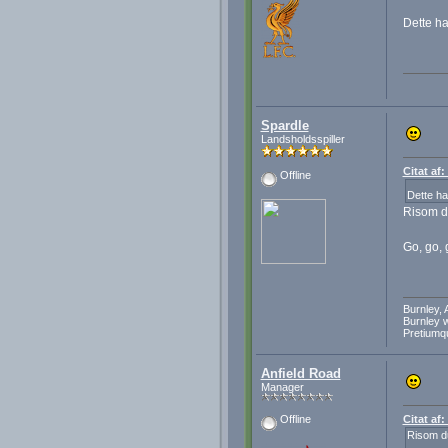
Dette ha
Spardle
Landsholdsspiller
Citat af
Offline
Dette ha
Risom du
Go, go,
Burnley,
Burnley wi
Pretiumq
Anfield Road
Manager
Citat af
Offline
Risom du