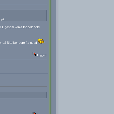
 på...
hy. Ligesom vores fodboldhold
 på Sjællændere fra nu af
Logged