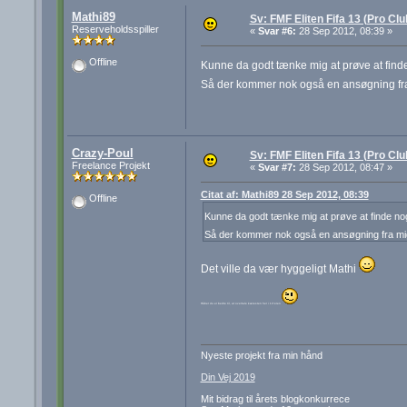
Mathi89
Sv: FMF Eliten Fifa 13 (Pro Cl
Reserveholdsspiller
«
Svar #6:
28 Sep 2012, 08:39 »
Offline
Kunne da godt tænke mig at prøve at finde
Så der kommer nok også en ansøgning fr
Crazy-Poul
Sv: FMF Eliten Fifa 13 (Pro Cl
Freelance Projekt
«
Svar #7:
28 Sep 2012, 08:47 »
Citat af: Mathi89 28 Sep 2012, 08:39
Offline
Kunne da godt tænke mig at prøve at finde noge
Så der kommer nok også en ansøgning fra m
Det ville da vær hyggeligt Mathi
Håber du er bedre til, at overtale kæresten her i 13'eren
Nyeste projekt fra min hånd
Din Vej 2019
Mit bidrag til årets blogkonkurrece