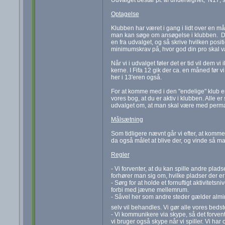
Optagelse
Klubben har været i gang i lidt over en mån
man kan søge om ansøgelse i klubben. Det e
en fra udvalget, og så skrive hvilken posit
minimumskrav på, hvor god din pro skal vær
Når vi i udvalget føler det er tid vil dem v
kerne. I Fifa 12 gik der ca. en måned før vi 
her i 13'eren også.
For at komme med i den "endelige" klub er 
vores bog, at du er aktiv i klubben. Alle e
udvalget om, at man skal være med perm
Målsætning
Som tidligere nævnt går vi efter, at komme 
da også målet at blive der, og vinde så m
Regler
- Vi forventer, at du kan spille andre plads
forhører man sig om, hvilke pladser der er
- Sørg for at holde et fornuftigt aktivitets
forbi med jævne mellemrum.
- Såvel her som andre steder gælder almin
selv vil behandles. Vi gør alle vores bedst
- Vi kommunikere via skype, så det forven
vi bruger også skype når vi spiller. Vi h