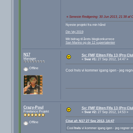
«
Seneste Redigering: 30 Jun 2013, 21:38 af 
Nyeste projekt fra min hånd
Din Vej 2019
Mit bidrag til årets blogkonkurrece
San Marino og de 12 supertalenter
N17
Sv: FMF Eliten Fifa 13 (Pro Cl
Manager
«
Svar #1:
27 Sep 2012, 14:47 »
Offline
Cool hvis vi kommer igang igen - jeg regn
Crazy-Poul
Sv: FMF Eliten Fifa 13 (Pro Cl
Freelance Projekt
«
Svar #2:
27 Sep 2012, 14:53 »
Citat af: N17 27 Sep 2012, 14:47
Offline
Cool
hvis
vi kommer igang igen - jeg regner m