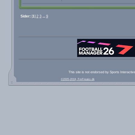
Sider:
[
1
]
2
3
...
9
This site is not endorsed by Sports Interacti
©2005-2018, FmFreaks.dk