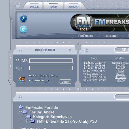
FmFreaks
Litteratur
D
SEN
Dato
Forfatter
I går
kl. 21:27:47
Rolling-Slots..
I går
kl. 20:58:03
Broen13
I går
kl. 11:09:10
Broen13
05 Aug 2026, 11:31
Snilld
03 Aug 2026, 12:41
Kenitho
24 Jul 2026, 10:36
Ottendahl
06 Jul 2026, 07:49
jonesg
FmFreaks Forside
Forum: Andet
Kategori: Børnehaven
FMF Eliten Fifa 13 (Pro Club) PS3