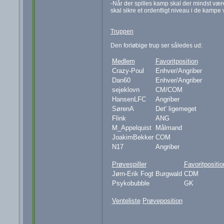
-Når der spilles kamp skal der mindst være 2
skal sikre et ordentligt niveau i de kampe vi
Truppen
Den forløbige trup ser således ud:
Medlem
Favoritposition
Crazy-Poul
Enhver/Angriber
Dan60
Enhver/Angriber
sejeklovn
CM/COM
HansenLFC
Angriber
SørenA
Det' ligemeget
Flink
ANG
M_Appelquist
Målmand
JoakimBekker
COM
N17
Angriber
Prøvespiller
Favoritpositio
Jørn-Erik Fogt Burgwald
CDM
Psykobubble
GK
Venteliste
Prøveposition