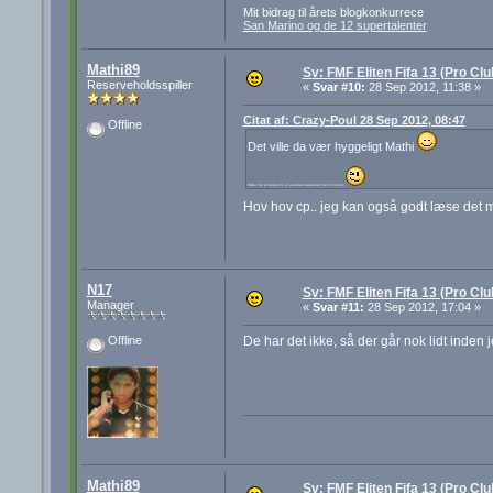
Mit bidrag til årets blogkonkurrece
San Marino og de 12 supertalenter
Mathi89
Sv: FMF Eliten Fifa 13 (Pro Cl
Reserveholdsspiller
«
Svar #10:
28 Sep 2012, 11:38 »
Citat af: Crazy-Poul 28 Sep 2012, 08:47
Offline
Det ville da vær hyggeligt Mathi
Håber du er bedre til, at overtale kæresten her i 13'eren
Hov hov cp.. jeg kan også godt læse det
N17
Sv: FMF Eliten Fifa 13 (Pro Cl
Manager
«
Svar #11:
28 Sep 2012, 17:04 »
De har det ikke, så der går nok lidt inden je
Offline
Mathi89
Sv: FMF Eliten Fifa 13 (Pro Cl