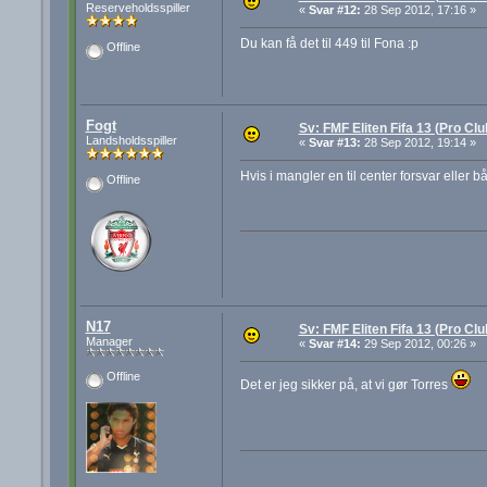
Reserveholdsspiller
«
Svar #12:
28 Sep 2012, 17:16 »
Du kan få det til 449 til Fona :p
Offline
Fogt
Sv: FMF Eliten Fifa 13 (Pro Cl
Landsholdsspiller
«
Svar #13:
28 Sep 2012, 19:14 »
Hvis i mangler en til center forsvar eller b
Offline
N17
Sv: FMF Eliten Fifa 13 (Pro Cl
Manager
«
Svar #14:
29 Sep 2012, 00:26 »
Offline
Det er jeg sikker på, at vi gør Torres