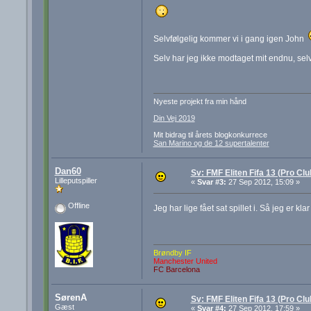
Selvfølgelig kommer vi i gang igen John
Selv har jeg ikke modtaget mit endnu, sel
Nyeste projekt fra min hånd
Din Vej 2019
Mit bidrag til årets blogkonkurrece
San Marino og de 12 supertalenter
Dan60
Sv: FMF Eliten Fifa 13 (Pro Cl
Lilleputspiller
«
Svar #3:
27 Sep 2012, 15:09 »
Offline
Jeg har lige fået sat spillet i. Så jeg er kla
Brøndby IF
Manchester United
FC Barcelona
SørenA
Sv: FMF Eliten Fifa 13 (Pro Cl
Gæst
«
Svar #4:
27 Sep 2012, 17:59 »