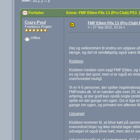
Sider:
[
1
]
2
3
...
9
Forfatter
Emne: FMF Eliten Fifa 13 (Pro Club) PS3
Crazy-Poul
FMF Eliten Fifa 13 (Pro Club)
Freelance Projekt
«
:
27 Sep 2012, 10:16 »
Offline
Hej og velkommen til endnu en udgave af v
længe, og det vil selvfølgelig også være t
Klubben
Klubben hedder som sagt FMF Eliten, og vi 
os og har det sjovt, men vi er også en rime
overhovedet muligt.
Vi er 4-5 personer, der spiller regelmæssig
FMFreaks.dk. Vi er næsten alle over 20, så
erfaring, at der godt kan opstå nogle probl
spille en del gange om ugen. Da vi lige er 
gange om ugen, og primært om aftenen til
Udvalget
Klubben kommer til, at blive kørt på samm
overordnet linjer og ikke mindst tager sti
udvalget vil også blive hørt, men det er s
Udvalget består pt. af undertegnet, N17,