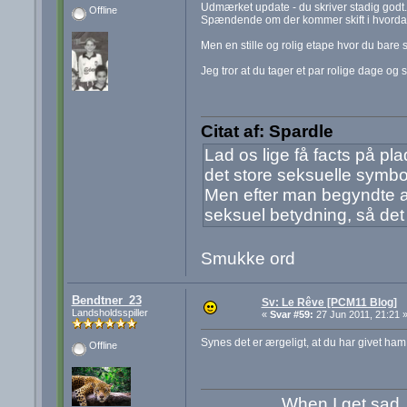
Udmærket update - du skriver stadig godt.
Offline
Spændende om der kommer skift i hvorda
Men en stille og rolig etape hvor du bare
Jeg tror at du tager et par rolige dage og
Citat af: Spardle
Lad os lige få facts på p
det store seksuelle symbo
Men efter man begyndte at
seksuel betydning, så det 
Smukke ord
Bendtner_23
Sv: Le Rêve [PCM11 Blog]
Landsholdsspiller
«
Svar #59:
27 Jun 2011, 21:21 
Synes det er ærgeligt, at du har givet ham 
Offline
When I get sad,