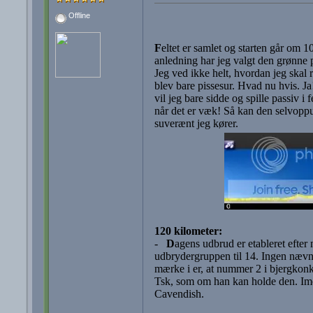
Offline
F
eltet er samlet og starten går om 1
anledning har jeg valgt den grønne 
Jeg ved ikke helt, hvordan jeg skal 
blev bare pissesur. Hvad nu hvis. Ja!
vil jeg bare sidde og spille passiv 
når det er væk! Så kan den selvoppus
suverænt jeg kører.
120 kilometer:
-
D
agens udbrud er etableret efter 
udbrydergruppen til 14. Ingen nævn
mærke i er, at nummer 2 i bjergkon
Tsk, som om han kan holde den. Ime
Cavendish.