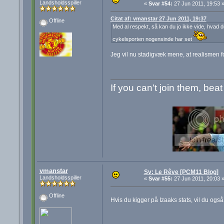
Landsholdsspiller
«
Svar #54:
27 Jun 2011, 19:53 
Citat af: vmanstar 27 Jun 2011, 19:37
Offline
Med al respekt, så kan du jo ikke vide, hvad d
cykelsporten nogensinde har set
Jeg vil nu stadigvæk mene, at realismen fo
If you can't join them, bea
vmanstar
Sv: Le Rêve [PCM11 Blog]
Landsholdsspiller
«
Svar #55:
27 Jun 2011, 20:03 
Offline
Hvis du kigger på Izaaks stats, vil du også