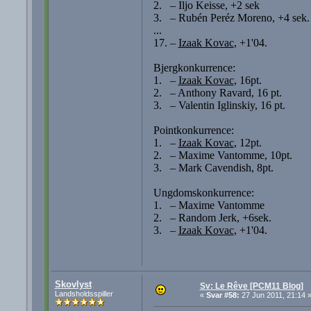
2. – Iljo Keisse, +2 sek
3. – Rubén Peréz Moreno, +4 sek.
...
17. –
Izaak Kovac
, +1'04.
Bjergkonkurrence:
1. –
Izaak Kovac
, 16pt.
2. – Anthony Ravard, 16 pt.
3. – Valentin Iglinskiy, 16 pt.
Pointkonkurrence:
1. –
Izaak Kovac
, 12pt.
2. – Maxime Vantomme, 10pt.
3. – Mark Cavendish, 8pt.
Ungdomskonkurrence:
1. – Maxime Vantomme
2. – Random Jerk, +6sek.
3. –
Izaak Kovac
, +1'04.
Skovlyst
Sv: Le Rêve [PCM11 Blog]
Landsholdsspiller
«
Svar #58:
27 Jun 2011, 21:14 