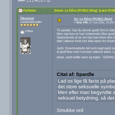
Sider:
1
2
3
[
4
]
5
6
...
11
Forfatter
Emne: Le Rêve [PCM11 Blog] (Læst 9336
Skovlyst
Sv: Le Rêve [PCM11 Blog]
Landsholdsspiller
«
Svar #45:
27 Jun 2011, 15:29 
Til update: Gal du skriver godt! Det er inte
Offline
Men nøj hvor er han irriterende! Men godt k
Spændende at se om han kan blive den nye 
død i løbene fordi han ikke kører for holde
Jarto: Downloadede det som sagt også selv 
et godt flow over hvordan rytterne kører.
disse, samt skifte navn og trøjer - GENIAL
Citat af: Spardle
Lad os lige få facts på p
det store seksuelle symbo
Men efter man begyndte at
seksuel betydning, så det 
Smukke ord