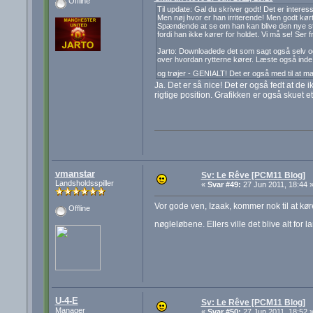
Offline
Til update: Gal du skriver godt! Det er interess
Men nøj hvor er han irriterende! Men godt kørt
Spændende at se om han kan blive den nye stor
fordi han ikke kører for holdet. Vi må se! Ser 
Jarto: Downloadede det som sagt også selv og h
over hvordan rytterne kører. Læste også inde
og trøjer - GENIALT! Det er også med til at m
Ja. Det er så nice! Det er også fedt at d
rigtige position. Grafikken er også skuet e
vmanstar
Sv: Le Rêve [PCM11 Blog]
Landsholdsspiller
«
Svar #49:
27 Jun 2011, 18:44 
Vor gode ven, Izaak, kommer nok til at k
Offline
nøgleløbene. Ellers ville det blive alt for 
U-4-E
Sv: Le Rêve [PCM11 Blog]
Manager
«
Svar #50:
27 Jun 2011, 18:52 