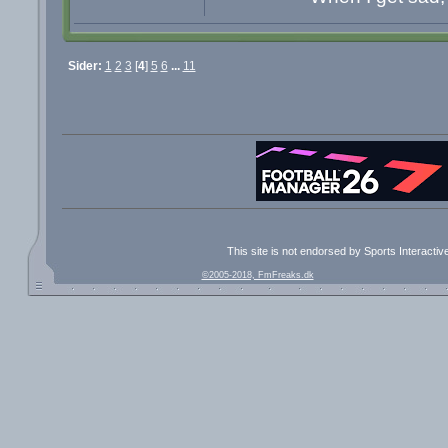
Sider:
1
2
3
[
4
]
5
6
...
11
This site is not endorsed by Sports Interacti
©2005-2018, FmFreaks.dk