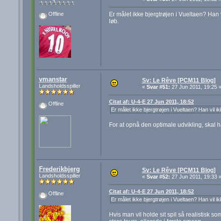
Er målet ikke bjergtrøjen i Vueltaen? Han
Offline
løb.
vmanstar
Sv: Le Rêve [PCM11 Blog]
Landsholdsspiller
«
Svar #51:
27 Jun 2011, 19:25 
Citat af: U-4-E 27 Jun 2011, 18:52
Offline
Er målet ikke bjergtrøjen i Vueltaen? Han vil
For at opnå den optimale udvikling, skal 
Frederikbjerg
Sv: Le Rêve [PCM11 Blog]
Landsholdsspiller
«
Svar #52:
27 Jun 2011, 19:33 
Citat af: U-4-E 27 Jun 2011, 18:52
Offline
Er målet ikke bjergtrøjen i Vueltaen? Han vil
Hvis man vil holde sit spil så realistisk som