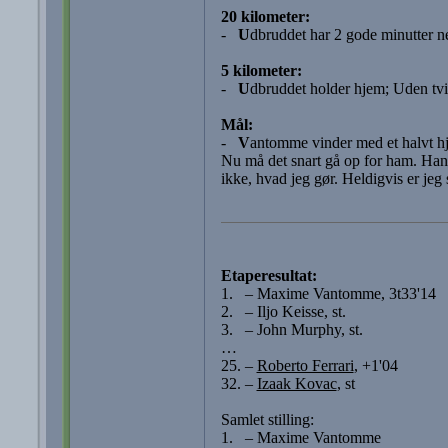
20 kilometer:
-
U
dbruddet har 2 gode minutter ned 
5 kilometer:
-
U
dbruddet holder hjem; Uden tviv
Mål:
-
V
antomme vinder med et halvt hju
Nu må det snart gå op for ham. Han
ikke, hvad jeg gør. Heldigvis er jeg 
Etaperesultat:
1. – Maxime Vantomme, 3t33'14
2. – Iljo Keisse, st.
3. – John Murphy, st.
…
25. –
Roberto Ferrari
, +1'04
32. –
Izaak Kovac
, st
Samlet stilling:
1. – Maxime Vantomme