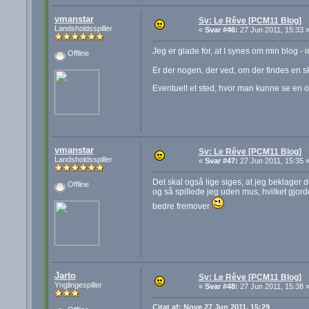
vmanstar
Sv: Le Rêve [PCM11 Blog]
Landsholdsspiller
«
Svar #46:
27 Jun 2011, 15:33 
Jeg er glade for, at I synes om min blog - in
Offline
Er der nogen, der ved, om der findes en 
Eventuelt et sted, hvor man kunne se en o
vmanstar
Sv: Le Rêve [PCM11 Blog]
Landsholdsspiller
«
Svar #47:
27 Jun 2011, 15:35 
Det skal også lige siges, at jeg beklager 
Offline
og så spillede jeg uden mus, hvilket gjord
bedre fremover
Jarto
Sv: Le Rêve [PCM11 Blog]
Ynglingespiller
«
Svar #48:
27 Jun 2011, 15:38 
Citat af: Nove 27 Jun 2011, 15:29