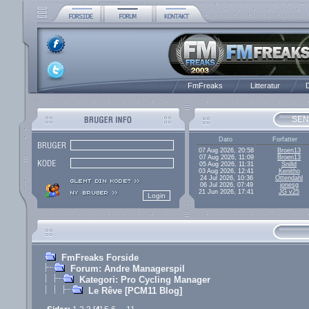
FmFreaks
Litteratur
D
SEN
Dato
Forfatter
07 Aug 2026, 20:58
Broen13
07 Aug 2026, 11:09
Broen13
05 Aug 2026, 11:31
Snilld
03 Aug 2026, 12:41
Kenitho
24 Jul 2026, 10:36
Ottendahl
06 Jul 2026, 07:49
jonesg
21 Jun 2026, 17:41
JG v25
FmFreaks Forside
Forum: Andre Managerspil
Kategori: Pro Cycling Manager
Le Rêve [PCM11 Blog]