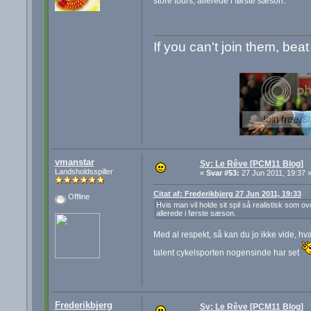
store tours, allerede i første sæson.
If you can't join them, bea
vmanstar
Sv: Le Rêve [PCM11 Blog]
Landsholdsspiller
«
Svar #53:
27 Jun 2011, 19:37 
Citat af: Frederikbjerg 27 Jun 2011, 19:33
Offline
Hvis man vil holde sit spil så realistisk som ove
allerede i første sæson.
Med al respekt, så kan du jo ikke vide, hva
talent cykelsporten nogensinde har set
Frederikbjerg
Sv: Le Rêve [PCM11 Blog]