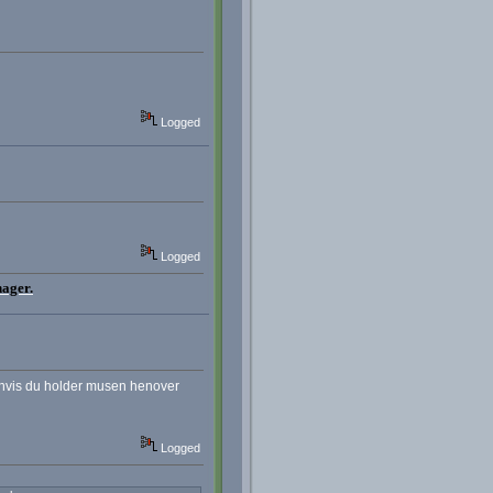
Logged
Logged
nager.
p, hvis du holder musen henover
Logged