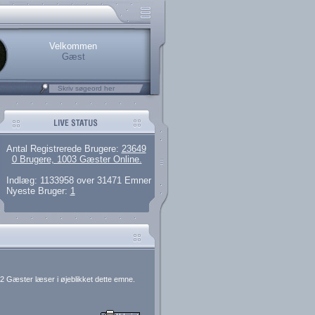
.
rerede brugere
 artikler og 135 guides
M25.264.324,00)
kke her.
Velkommen
Gæst
Antal Registrerede Brugere:
23649
0 Brugere, 1003 Gæster Online.
Indlæg: 1133958 over 31471 Emner
Nyeste Bruger:
1
2 Gæster læser i øjeblikket dette emne.