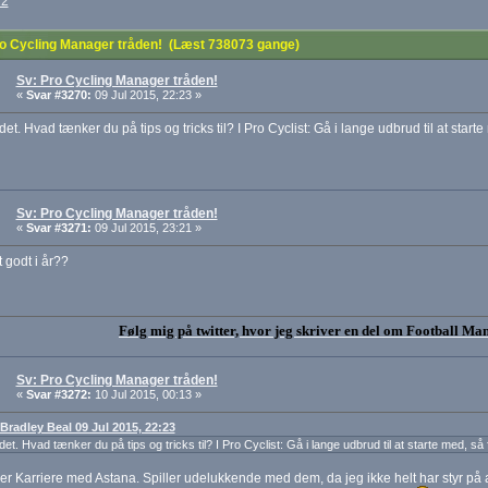
22
o Cycling Manager tråden! (Læst 738073 gange)
Sv: Pro Cycling Manager tråden!
«
Svar #3270:
09 Jul 2015, 22:23 »
et. Hvad tænker du på tips og tricks til? I Pro Cyclist: Gå i lange udbrud til at starte m
Sv: Pro Cycling Manager tråden!
«
Svar #3271:
09 Jul 2015, 23:21 »
t godt i år??
Følg mig på twitter, hvor jeg skriver en del om Football Ma
Sv: Pro Cycling Manager tråden!
«
Svar #3272:
10 Jul 2015, 00:13 »
 Bradley Beal 09 Jul 2015, 22:23
et. Hvad tænker du på tips og tricks til? I Pro Cyclist: Gå i lange udbrud til at starte med, så få
ler Karriere med Astana. Spiller udelukkende med dem, da jeg ikke helt har styr på a