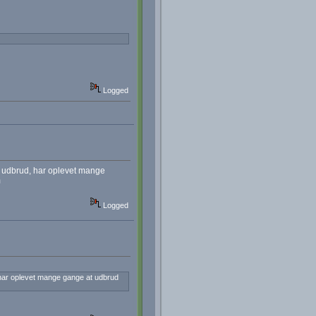
Logged
å udbrud, har oplevet mange
m
Logged
 har oplevet mange gange at udbrud