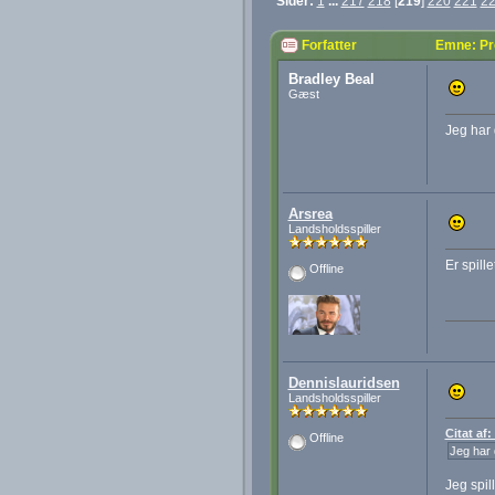
Sider:
1
...
217
218
[
219
]
220
221
2
Forfatter
Emne: Pr
Bradley Beal
Gæst
Jeg har d
Arsrea
Landsholdsspiller
Er spille
Offline
Dennislauridsen
Landsholdsspiller
Citat af:
Offline
Jeg har d
Jeg spil