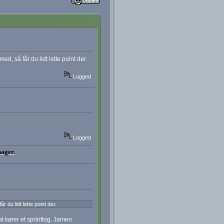
ed, så får du lidt lette point der.
Logged
Logged
nager.
r du lidt lette point der.
t kører et sprinttog. Jamen