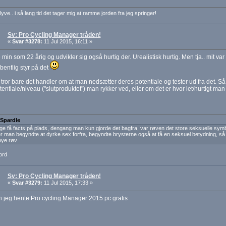
lyve.. i så lang tid det tager mig at ramme jorden fra jeg springer!
Sv: Pro Cycling Manager tråden!
«
Svar #3278:
11 Jul 2015, 16:11 »
min som 22 årig og udvikler sig også hurtig der. Urealistisk hurtig. Men tja.. mit var m
bentlig styr på det
tror bare det handler om at man nedsætter deres potentiale og tester ud fra det. Så
tentiale/niveau ("slutproduktet") man rykker ved, eller om det er hvor let/hurtigt man 
 Spardle
ige få facts på plads, dengang man kun gjorde det bagfra, var røven det store seksuelle symb
r man begyndte at dyrke sex forfra, begyndte brysterne også at få en seksuel betydning, så 
nye røv.
ord
Sv: Pro Cycling Manager tråden!
«
Svar #3279:
11 Jul 2015, 17:33 »
 jeg hente Pro cycling Manager 2015 pc gratis