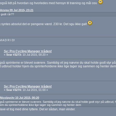
gså lidt på hvordan og hvorledes med hensyn til træning og mål osv.
 Arsrea 09 Jul 2015, 23:21
t godt i år??
g syntes absolut det er pengene værd. 230 kr. Det sgu ikke galt
M A D R I D!
Sv: Pro Cycling Manager tråden!
«
Svar #3273:
10 Jul 2015, 00:20 »
så sprinterne er blevet sværere. Samtidig vil jeg nævne du skal holde godt styr p
 udbrud holder hjem da sprinterholdene ikke lige tager sig sammen og henter de
Sv: Pro Cycling Manager tråden!
«
Svar #3274:
10 Jul 2015, 01:00 »
 Nicolaychr 10 Jul 2015, 00:20
så sprinterne er blevet sværere. Samtidig vil jeg nævne du skal holde godt styr på udbrud,
jem da sprinterholdene ikke lige tager sig sammen og henter dem
lave et tog med dine ryttere. Det er sådan, man vinder.