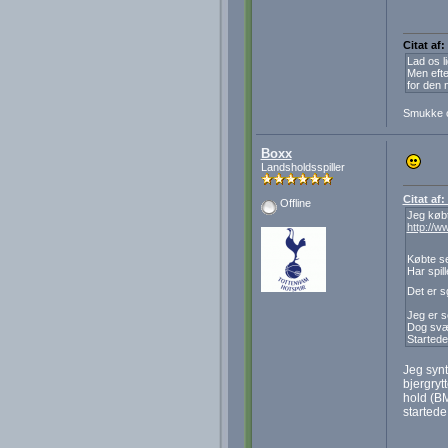
Citat af:
Lad os l
Men efte
for den 
Smukke 
Boxx
Landsholdsspiller
Citat af:
Offline
Jeg købt
http://
Købte se
Har spill
Det er s
Jeg er se
Dog svær
Startede 
Jeg synt
bjergrytt
hold (BM
startede