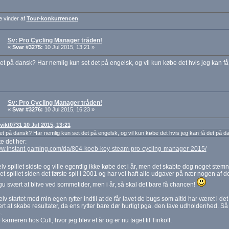
e vinder af
Tour-konkurrencen
Sv: Pro Cycling Manager tråden!
«
Svar #3275:
10 Jul 2015, 13:21 »
let på dansk? Har nemlig kun set det på engelsk, og vil kun købe det hvis jeg kan få
Sv: Pro Cycling Manager tråden!
«
Svar #3276:
10 Jul 2015, 16:23 »
 vikt0731 10 Jul 2015, 13:21
let på dansk? Har nemlig kun set det på engelsk, og vil kun købe det hvis jeg kan få det på d
e det her:
www.instant-gaming.com/da/804-koeb-key-steam-pro-cycling-manager-2015/
lv spillet sidste og ville egentlig ikke købe det i år, men det skabte dog noget stemn
let spillet siden det første spil i 2001 og har vel haft alle udgaver på nær nogen af de
gu svært at blive ved sommetider, men i år, så skal det bare få chancen!
elv startet med min egen rytter indtil at de får lavet de bugs som altid har været i det 
t at skabe resultater, da ens rytter bare dør hurtigt pga. den lave udholdenhed. Så
.
karrieren hos Cult, hvor jeg blev et år og er nu taget til Tinkoff.