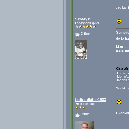
Jeg kan f
Skovlyst
Landsholdsspiller
Startede 
Offline
de forhå
Men jeg 
reele po
Citat af:
Lad os l
Men efte
for den 
Smukke 
fodboldkiller1983
Ynglingespiller
Hvor kan
Offline