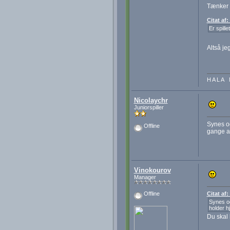
Tænker o
Citat af:
Er spille
Altså je
H A L A 
Nicolaychr
Juniorspiller
Synes og
Offline
gange at
Vinokourov
Manager
Citat af:
Offline
Synes og
holder h
Du skal 