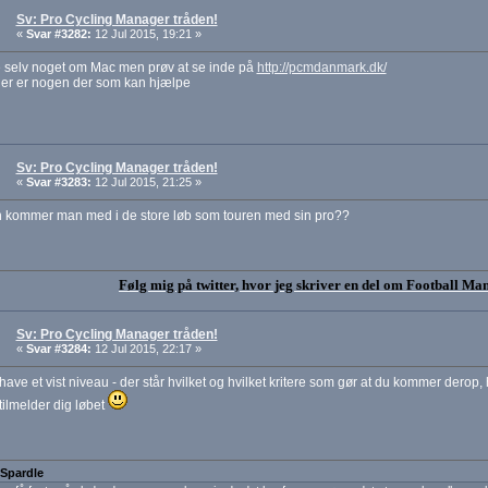
Sv: Pro Cycling Manager tråden!
«
Svar #3282:
12 Jul 2015, 19:21 »
e selv noget om Mac men prøv at se inde på
http://pcmdanmark.dk/
er er nogen der som kan hjælpe
Sv: Pro Cycling Manager tråden!
«
Svar #3283:
12 Jul 2015, 21:25 »
 kommer man med i de store løb som touren med sin pro??
Følg mig på twitter, hvor jeg skriver en del om Football Ma
Sv: Pro Cycling Manager tråden!
«
Svar #3284:
12 Jul 2015, 22:17 »
have et vist niveau - der står hvilket og hvilket kritere som gør at du kommer dero
tilmelder dig løbet
 Spardle