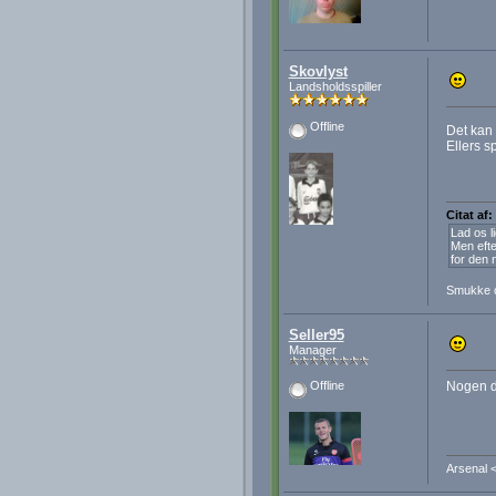
Skovlyst
Landsholdsspiller
Offline
Det kan 
Ellers s
Citat af:
Lad os l
Men efte
for den 
Smukke 
Seller95
Manager
Nogen de
Offline
Arsenal 