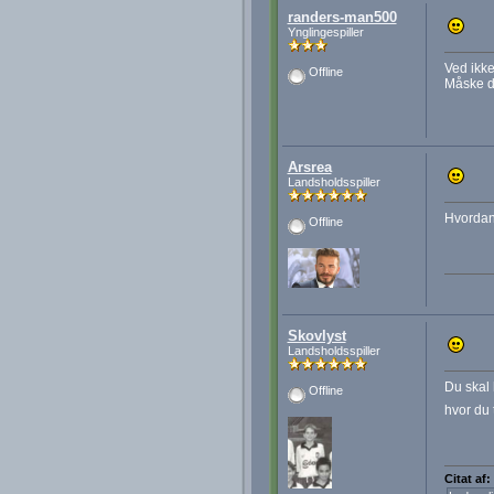
randers-man500
Ynglingespiller
Ved ikk
Offline
Måske d
Arsrea
Landsholdsspiller
Hvordan
Offline
Skovlyst
Landsholdsspiller
Du skal 
Offline
hvor du 
Citat af: