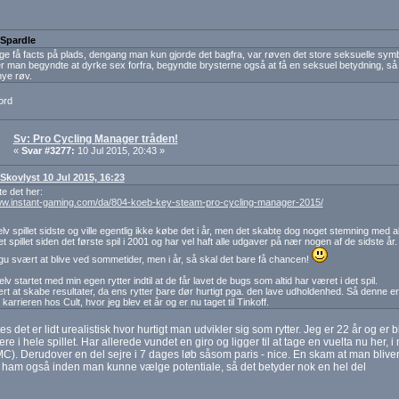
 Spardle
ige få facts på plads, dengang man kun gjorde det bagfra, var røven det store seksuelle symb
r man begyndte at dyrke sex forfra, begyndte brysterne også at få en seksuel betydning, så 
nye røv.
ord
Sv: Pro Cycling Manager tråden!
«
Svar #3277:
10 Jul 2015, 20:43 »
 Skovlyst 10 Jul 2015, 16:23
e det her:
www.instant-gaming.com/da/804-koeb-key-steam-pro-cycling-manager-2015/
lv spillet sidste og ville egentlig ikke købe det i år, men det skabte dog noget stemning med al
et spillet siden det første spil i 2001 og har vel haft alle udgaver på nær nogen af de sidste år.
gu svært at blive ved sommetider, men i år, så skal det bare få chancen!
lv startet med min egen rytter indtil at de får lavet de bugs som altid har været i det spil.
t at skabe resultater, da ens rytter bare dør hurtigt pga. den lave udholdenhed. Så denne er 
karrieren hos Cult, hvor jeg blev et år og er nu taget til Tinkoff.
es det er lidt urealistisk hvor hurtigt man udvikler sig som rytter. Jeg er 22 år og er
ere i hele spillet. Har allerede vundet en giro og ligger til at tage en vuelta nu her, 
C). Derudover en del sejre i 7 dages løb såsom paris - nice. En skam at man bliver
 ham også inden man kunne vælge potentiale, så det betyder nok en hel del