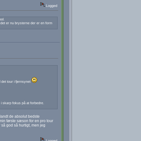
Logged
ol.
det er nu brysterne der er en form
 det tour i fjernsynet
i skarp fokus på at forbedre.
 blandt de absolut bedste
i min første sæson for en pro tour
 så god så hurtigt, men jeg
Logged