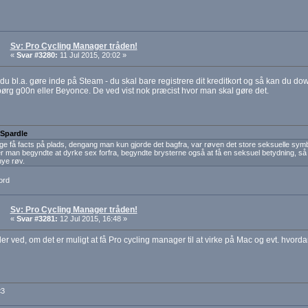
Sv: Pro Cycling Manager tråden!
«
Svar #3280:
11 Jul 2015, 20:02 »
du bl.a. gøre inde på Steam - du skal bare registrere dit kreditkort og så kan du do
pørg g00n eller Beyonce. De ved vist nok præcist hvor man skal gøre det.
 Spardle
ige få facts på plads, dengang man kun gjorde det bagfra, var røven det store seksuelle symb
r man begyndte at dyrke sex forfra, begyndte brysterne også at få en seksuel betydning, så 
nye røv.
ord
Sv: Pro Cycling Manager tråden!
«
Svar #3281:
12 Jul 2015, 16:48 »
r ved, om det er muligt at få Pro cycling manager til at virke på Mac og evt. hvord
<3