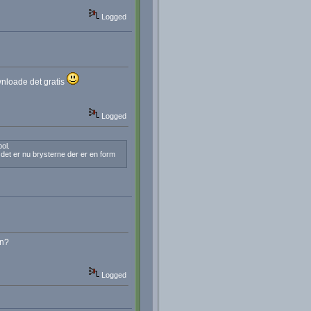
Logged
wnloade det gratis
Logged
ol.
det er nu brysterne der er en form
an?
Logged