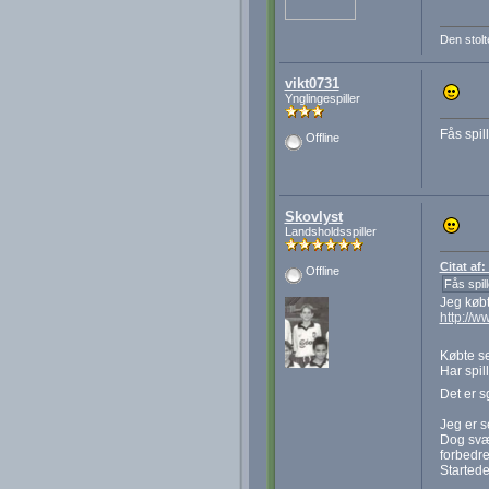
Den stolt
vikt0731
Ynglingespiller
Fås spil
Offline
Skovlyst
Landsholdsspiller
Citat af:
Offline
Fås spil
Jeg købt
http://
Købte se
Har spil
Det er s
Jeg er s
Dog svær
forbedre
Startede 