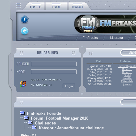
FmFreaks
Litteratur
D
SEN
Dato
Forfatter
I går
kl. 23:27:10
Timsothyreal
07 Aug 2026, 20:58
Broen13
07 Aug 2026, 11:09
Broen13
05 Aug 2026, 11:31
Snilld
03 Aug 2026, 12:41
Kenitho
24 Jul 2026, 10:36
Ottendahl
06 Jul 2026, 07:49
jonesg
FmFreaks Forside
Forum: Football Manager 2018
Challenges
Kategori: Januar/februar challenge
Sider:
[
1
]