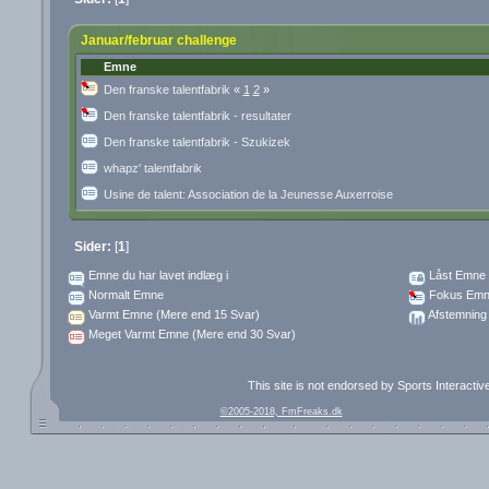
Januar/februar challenge
Emne
Den franske talentfabrik
«
1
2
»
Den franske talentfabrik - resultater
Den franske talentfabrik - Szukizek
whapz' talentfabrik
Usine de talent: Association de la Jeunesse Auxerroise
Sider:
[
1
]
Emne du har lavet indlæg i
Låst Emne
Normalt Emne
Fokus Emn
Varmt Emne (Mere end 15 Svar)
Afstemning
Meget Varmt Emne (Mere end 30 Svar)
This site is not endorsed by Sports Interacti
©2005-2018, FmFreaks.dk