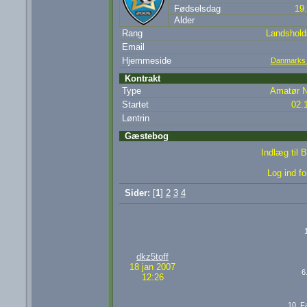
Fødselsdag
19
Alder
Rang
Landsholds
Email
Hjemmeside
Danmarks 
Kontrakt
Type
Amatør N
Startet
02.
Løntrin
Gæstebog
Indlæg til 
Log ind fo
Sider:
[
1
]
2
3
4
dkz5toff
18 jan 2007
6
12:26
10. 