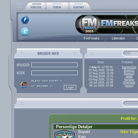
FmFreaks
Litteratur
D
SEN
Dato
Forfatter
I dag
kl. 12:50:01
EarnestGet
07 Aug 2026, 20:58
Broen13
07 Aug 2026, 11:09
Broen13
05 Aug 2026, 11:31
Snilld
03 Aug 2026, 12:41
Kenitho
24 Jul 2026, 10:36
Ottendahl
06 Jul 2026, 07:49
jonesg
Profil for
Personlige Detaljer
Bopæl
Ikke Tilg
Køn