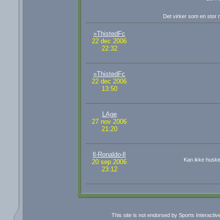
Det virker som en stor 
»ThistedFc
22 dec 2006
22:32
»ThistedFc
22 dec 2006
13:50
LAge
27 nov 2006
21:20
ll-Ronaldo-ll
Kan ikke huske 
20 sep 2006
23:12
This site is not endorsed by Sports Interacti