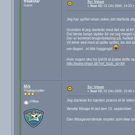
freakstar
Sv: Vman
Gæst
«
Svar #2:
02 Okt 2005, 14:23 »
Jeg har spillet vman siden det startede sto
Grunden til jeg startede med det var at 
Det første lange stykke tid var jeg meget us
Der er kommet brugerbetaling på, hvilket har
Vil blive ved med at spille spillet, da det st
om dagen.. et lille hyggespil
Hvis nogen sku ha lyst til at prøve dette spi
http://www.vman.dk?ref_klub_id=84
Mik
Sv: Vman
Ynglingespiller
«
Svar #3:
02 Okt 2005, 15:46 »
Jeg startede for næsten præcis et år siden
Offline
Vendte tilbage til det den 15. september..
Den tilbagevendende snyder, som ikke 