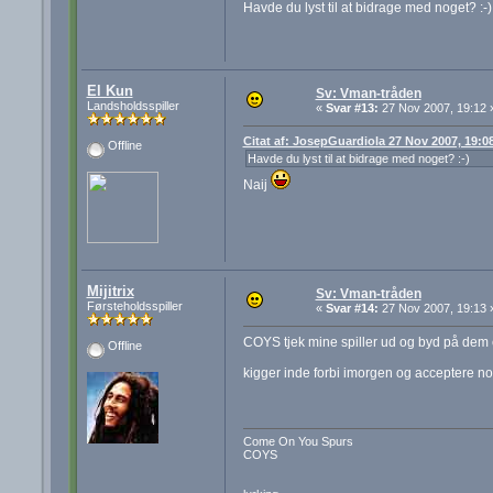
Havde du lyst til at bidrage med noget? :-)
El Kun
Sv: Vman-tråden
Landsholdsspiller
«
Svar #13:
27 Nov 2007, 19:12 
Citat af: JosepGuardiola 27 Nov 2007, 19:0
Offline
Havde du lyst til at bidrage med noget? :-)
Naij
Mijitrix
Sv: Vman-tråden
Førsteholdsspiller
«
Svar #14:
27 Nov 2007, 19:13 
COYS tjek mine spiller ud og byd på dem e
Offline
kigger inde forbi imorgen og acceptere n
Come On You Spurs
COYS