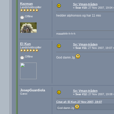
Kezman
Sv: Vman-tråden
Landsholdsspiller
«
Svar #10:
27 Nov 2007, 19:04 
hedder alphonsos og har 11 mio
Offline
maaahhh-h-h-h
El Kun
Sv: Vman-tråden
Landsholdsspiller
«
Svar #11:
27 Nov 2007, 19:07 
Offline
God damn Jg
JosepGuardiola
Sv: Vman-tråden
Gæst
«
Svar #12:
27 Nov 2007, 19:08 
Citat af: El Kun 27 Nov 2007, 19:07
God damn Jg