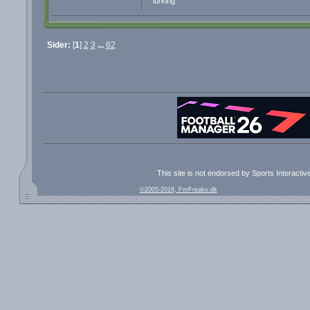
lurking
Sider:
[
1
]
2
3
...
62
This site is not endorsed by Sports Interacti
©2005-2018, FmFreaks.dk