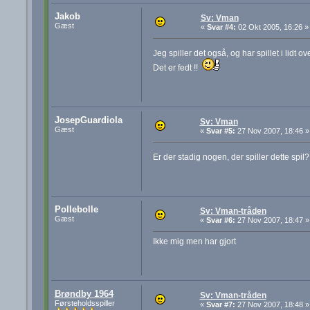
Jakob
Sv: Vman
Gæst
«
Svar #4:
02 Okt 2005, 16:26 »
Jeg spiller det også, og har spillet i lidt ov
Det er fedt !!
JosepGuardiola
Sv: Vman
Gæst
«
Svar #5:
27 Nov 2007, 18:46 »
Er der stadig nogen, der spiller dette spil
Pollebolle
Sv: Vman-tråden
Gæst
«
Svar #6:
27 Nov 2007, 18:47 »
Ikke mig men har gjort
Brøndby 1964
Sv: Vman-tråden
Førsteholdsspiller
«
Svar #7:
27 Nov 2007, 18:48 »