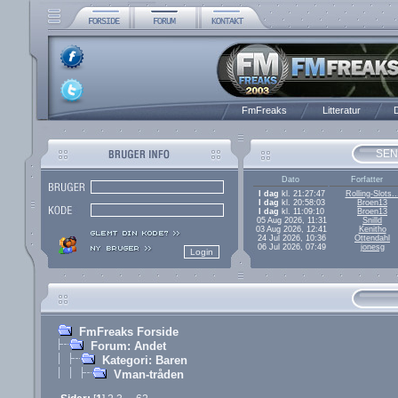
FmFreaks
Litteratur
D
SEN
Dato
Forfatter
I dag
kl. 21:27:47
Rolling-Slots..
I dag
kl. 20:58:03
Broen13
I dag
kl. 11:09:10
Broen13
05 Aug 2026, 11:31
Snilld
03 Aug 2026, 12:41
Kenitho
24 Jul 2026, 10:36
Ottendahl
06 Jul 2026, 07:49
jonesg
FmFreaks Forside
Forum: Andet
Kategori: Baren
Vman-tråden