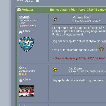
Sider:
[
1
]
2
3
...
62
Forfatter
Emne: Vman-tråden (Læst 371644 gange
Saviola
Vman-tråden
FmFreaks Crew
«
:
02 Okt 2005, 14:11 »
(Ejer)
Er der nogle som bruger tid på dette så?
Det er noget a la Hattrick, dog noget nemme
Offline
Findes på
www.vman.dk
Jeg har selv spillet det for et stykke tid s
Hvad er jeres erfaringer med vman?
«
Seneste Redigering: 27 Nov 2007, 18:46 af
Karla
Sv: Vman
Ynglingespiller
«
Svar #1:
02 Okt 2005, 14:16 »
Offline
Jeg spiller det skam stadig, og har været