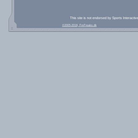
This site is not endorsed by Sports Interacti
©2005-2018, FmFreaks.dk