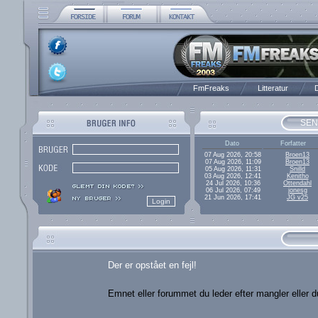
FmFreaks
Litteratur
D
SEN
Dato
Forfatter
07 Aug 2026, 20:58
Broen13
07 Aug 2026, 11:09
Broen13
05 Aug 2026, 11:31
Snilld
03 Aug 2026, 12:41
Kenitho
24 Jul 2026, 10:36
Ottendahl
06 Jul 2026, 07:49
jonesg
21 Jun 2026, 17:41
JG v25
Der er opstået en fejl!
Emnet eller forummet du leder efter mangler eller du