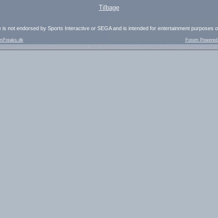
Tilbage
e is not endorsed by Sports Interactive or SEGA and is intended for entertainment purposes o
mFreaks.dk
Forum Powered