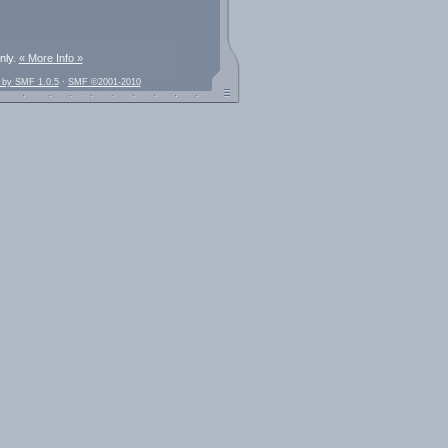
nly.
« More Info »
 by SMF 1.0.5
·
SMF ©2001-2010