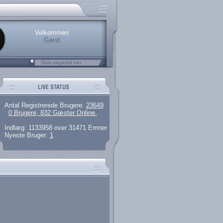
rerede brugere
 artikler og 135 guides
M25.264.324,00)
kke her.
Velkommen
Gæst
Antal Registrerede Brugere:
23649
0 Brugere, 832 Gæster Online.
Indlæg: 1133958 over 31471 Emner
Nyeste Bruger:
1