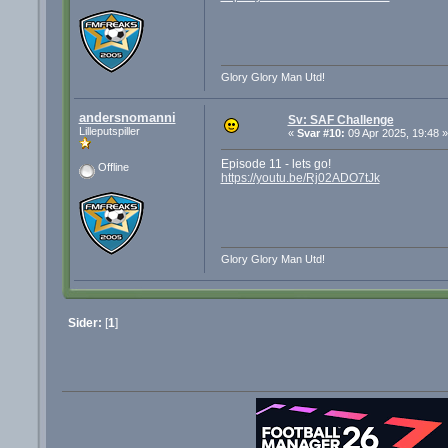
Glory Glory Man Utd!
andersnomanni
Sv: SAF Challenge
Lilleputspiller
«
Svar #10:
09 Apr 2025, 19:48 »
Episode 11 - lets go!
Offline
https://youtu.be/Rj02ADO7tJk
Glory Glory Man Utd!
Sider:
[
1
]