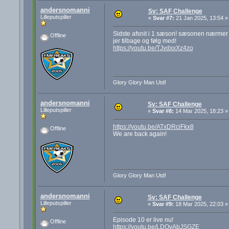
andersnomanni
Sv: SAF Challenge
Lilleputspiller
«
Svar #7:
21 Jan 2025, 13:54 »
Sidste afsnit i 1 sæson! sæsonen nærmer 
Offline
jer tilbage og følg med!
https://youtu.be/TJvdxxXz4zo
Glory Glory Man Utd!
andersnomanni
Sv: SAF Challenge
Lilleputspiller
«
Svar #8:
14 Mar 2025, 18:23 »
https://youtu.be/ATxDRciFkx8
Offline
We are back again!
Glory Glory Man Utd!
andersnomanni
Sv: SAF Challenge
Lilleputspiller
«
Svar #9:
18 Mar 2025, 22:03 »
Episode 10 er live nu!
Offline
https://youtu.be/LDOvAbJSGZE