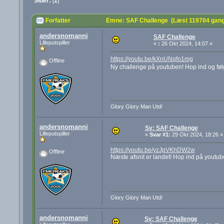
Sider:
[
1
]
Forfatter
Emne: SAF Challenge (Læst 119704 gang
andersnomanni
SAF Challenge
Lilleputspiller
«
:
26 Okt 2024, 14:07 »
https://youtu.be/kXnUNqfo1mg
Offline
Ny challenge på youtuben! Hop ind og føl
Glory Glory Man Utd!
andersnomanni
Sv: SAF Challenge
Lilleputspiller
«
Svar #1:
29 Okt 2024, 18:26 »
https://youtu.be/yzJpVKhDW2w
Offline
Næste afsnit er landet! Hop ind på youtub
Glory Glory Man Utd!
andersnomanni
Sv: SAF Challenge