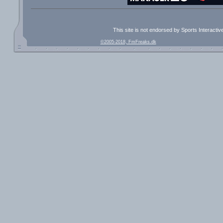
This site is not endorsed by Sports Interacti
©2005-2018, FmFreaks.dk