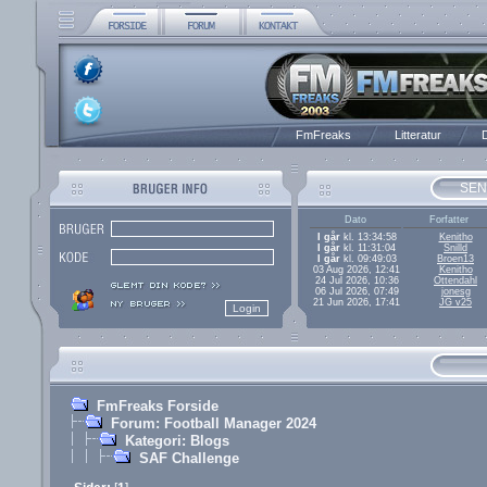
FmFreaks
Litteratur
D
SEN
Dato
Forfatter
I går
kl. 13:34:58
Kenitho
I går
kl. 11:31:04
Snilld
I går
kl. 09:49:03
Broen13
03 Aug 2026, 12:41
Kenitho
24 Jul 2026, 10:36
Ottendahl
06 Jul 2026, 07:49
jonesg
21 Jun 2026, 17:41
JG v25
FmFreaks Forside
Forum: Football Manager 2024
Kategori: Blogs
SAF Challenge