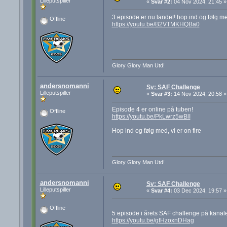
Lilleputspiller
«
Svar #2:
04 Nov 2024, 21:45 »
3 episode er nu landet! hop ind og følg med 
Offline
https://youtu.be/B2VTMKHQBa0
Glory Glory Man Utd!
andersnomanni
Sv: SAF Challenge
Lilleputspiller
«
Svar #3:
14 Nov 2024, 20:58 »
Episode 4 er online på tuben!
Offline
https://youtu.be/PkLwrz5wBlI
Hop ind og følg med, vi er on fire
Glory Glory Man Utd!
andersnomanni
Sv: SAF Challenge
Lilleputspiller
«
Svar #4:
03 Dec 2024, 19:57 »
Offline
5 episode i årets SAF challenge på kanale
https://youtu.be/gfHzoxnDHag