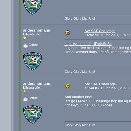
Glory Glory Man Utd!
andersnomanni
Sv: SAF Challenge
Lilleputspiller
«
Svar #5:
11 Dec 2024, 19:07 »
https://youtu.be/ejHEk9sSoS4
Offline
Jeg er nu live med episode 6. hop ind og t
Der er kommet danskere på lønningsliste
Glory Glory Man Utd!
andersnomanni
Sv: SAF Challenge
Lilleputspiller
«
Svar #6:
12 Jan 2025, 20:51 »
And another one!
Offline
lets go FM24 SAF Challenge hop ind og f
https://youtu.be/FXClKuRbc44
Glory Glory Man Utd!