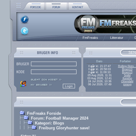
FmFreaks
Litteratur
D
SEN
Dato
Forfatter
I går
kl. 21:27:47
Rolling-Slots..
I går
kl. 20:58:03
Broen13
I går
kl. 11:09:10
Broen13
05 Aug 2026, 11:31
Snilld
03 Aug 2026, 12:41
Kenitho
24 Jul 2026, 10:36
Ottendahl
06 Jul 2026, 07:49
jonesg
FmFreaks Forside
Forum: Football Manager 2024
Kategori: Blogs
Freiburg Gloryhunter save!