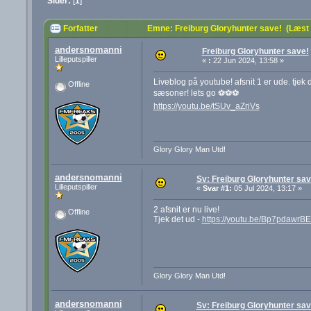
Sider:
[
1
]
Forfatter
Emne: Freiburg Gloryhunter save! (Læst
andersnomanni
Freiburg Gloryhunter save!
Lilleputspiller
«
:
22 Jun 2024, 13:58 »
Liveblog på youtube! afsnit 1 er ude. tjek 
Offline
sæsoner! lets go ⚽️⚽️⚽️
https://youtu.be/tSUv_aZriVs
Glory Glory Man Utd!
andersnomanni
Sv: Freiburg Gloryhunter sav
Lilleputspiller
«
Svar #1:
05 Jul 2024, 13:17 »
2 afsnit er nu live!
Offline
Tjek det ud -
https://youtu.be/Bp7pdawrBE
Glory Glory Man Utd!
andersnomanni
Sv: Freiburg Gloryhunter sav