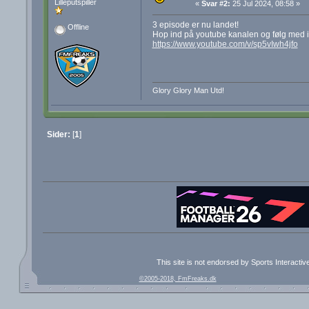
Lilleputspiller
«
Svar #2:
25 Jul 2024, 08:58 »
3 episode er nu landet!
Offline
Hop ind på youtube kanalen og følg med i
https://www.youtube.com/v/sp5vIwh4jfo
Glory Glory Man Utd!
Sider:
[
1
]
This site is not endorsed by Sports Interacti
©2005-2018, FmFreaks.dk