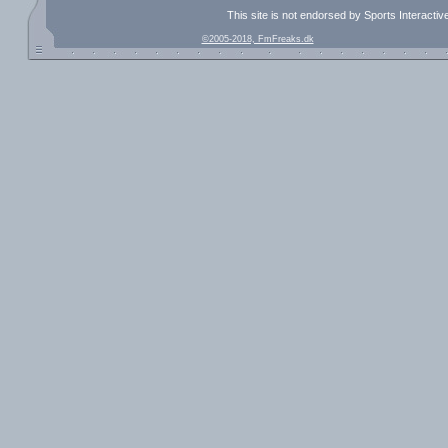
This site is not endorsed by Sports Interacti
©2005-2018, FmFreaks.dk