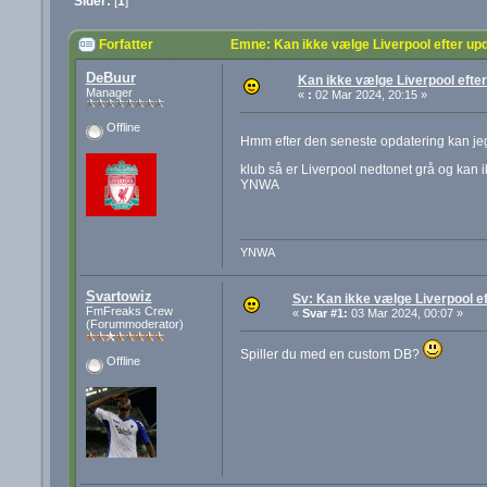
Sider:
[
1
]
Forfatter
Emne: Kan ikke vælge Liverpool efter up
DeBuur
Kan ikke vælge Liverpool efte
Manager
«
:
02 Mar 2024, 20:15 »
Offline
Hmm efter den seneste opdatering kan je
klub så er Liverpool nedtonet grå og kan 
YNWA
YNWA
Svartowiz
Sv: Kan ikke vælge Liverpool e
FmFreaks Crew
«
Svar #1:
03 Mar 2024, 00:07 »
(Forummoderator)
Spiller du med en custom DB?
Offline