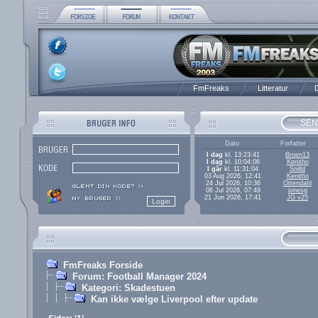
FmFreaks
Litteratur
D
SEN
Dato
Forfatter
I dag
kl. 13:23:41
Broen13
I dag
kl. 10:04:06
Kenitho
I går
kl. 11:31:04
Snilld
03 Aug 2026, 12:41
Kenitho
24 Jul 2026, 10:36
Ottendahl
06 Jul 2026, 07:49
jonesg
21 Jun 2026, 17:41
JG v25
FmFreaks Forside
Forum: Football Manager 2024
Kategori: Skadestuen
Kan ikke vælge Liverpool efter update