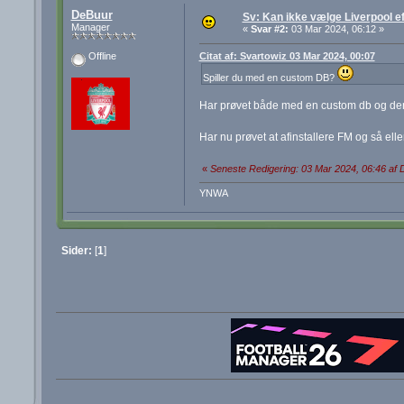
DeBuur
Sv: Kan ikke vælge Liverpool e
Manager
«
Svar #2:
03 Mar 2024, 06:12 »
Citat af: Svartowiz 03 Mar 2024, 00:07
Offline
Spiller du med en custom DB?
Har prøvet både med en custom db og den
Har nu prøvet at afinstallere FM og så elle
«
Seneste Redigering: 03 Mar 2024, 06:46 af
YNWA
Sider:
[
1
]