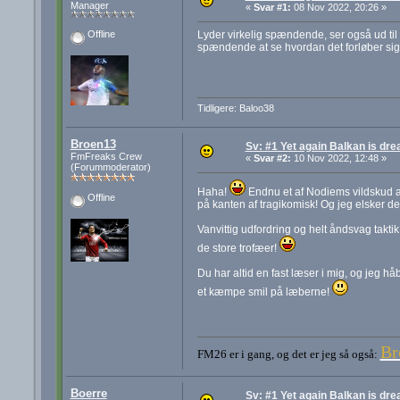
Manager
«
Svar #1:
08 Nov 2022, 20:26 »
Lyder virkelig spændende, ser også ud til 
Offline
spændende at se hvordan det forløber sig
Tidligere: Baloo38
Broen13
Sv: #1 Yet again Balkan is dre
FmFreaks Crew
«
Svar #2:
10 Nov 2022, 12:48 »
(Forummoderator)
Haha!
Endnu et af Nodiems vildskud af
Offline
på kanten af tragikomisk! Og jeg elsker de
Vanvittig udfordring og helt åndsvag taktik
de store trofæer!
Du har altid en fast læser i mig, og jeg hå
et kæmpe smil på læberne!
Br
FM26 er i gang, og det er jeg så også:
Boerre
Sv: #1 Yet again Balkan is dre