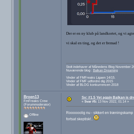
Der er en ny klub på landkortet, og vi agter
vi skal en ting, og det er fremad !
Stolt indehaver af Månedens Blog November 2
Nuværende blog :
Balkan Dreaming
Vinder af FMFreaks Ligaen 14/15.
Vinder af FMF udfordre dig 2015
Vinder af BLOG konkurrencen 2018
Broen13
Sv: #1.5 Yet again Balkan is d
FmFreaks Crew
«
Svar #5:
13 Nov 2022, 01:14 »
(Forummoderator)
Roooooolig nu - sikkert en træningskamp 
Offline
fortsat skeptisk!..