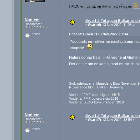
Br
FM26 er i gang, og det er jeg så også:
Nodiem
Sv: #1.5 Yet again Balkan is d
Blogmester
«
Svar #6:
13 Nov 2022, 11:08 »
Citat af: Broen13 13 Nov 2022, 01:14
Offline
Roooooolig nu - sikkert en træningskamp mod 
skeptisk!..
Haters gonna hate ! - På vegne af Aluminij, 
Der er tale om en kamp, mod en stærk lok
Stolt indehaver af Månedens Blog November 2
Nuværende blog :
Balkan Dreaming
Vinder af FMFreaks Ligaen 14/15.
Vinder af FMF udfordre dig 2015
Vinder af BLOG konkurrencen 2018
Nodiem
Sv: #1.5 Yet again Balkan is d
Blogmester
«
Svar #7:
13 Nov 2022, 18:54 »
Offline