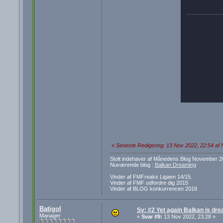
«
Seneste Redigering: 13 Nov 2022, 22:54 af
Stolt indehaver af Månedens Blog November 2
Nuværende blog :
Balkan Dreaming
Vinder af FMFreaks Ligaen 14/15.
Vinder af FMF udfordre dig 2015
Vinder af BLOG konkurrencen 2018
Batigol
Sv: #2 Yet again Balkan is dre
Manager
«
Svar #9:
13 Nov 2022, 23:28 »