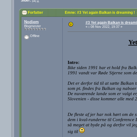
Sider:
[
1
]
2
Forfatter
Emne: #3 Yet again Balkan is dreaming !
Nodiem
#3 Yet again Balkan is dreami
Blogmester
«
:
08 Nov 2022, 19:37 »
Offline
Yet
Intro:
Ikke siden 1991 har et hold fra Bal
1991 vandt var Røde Stjerne som de
Det er derfor tid til at sætte Balka
som pt. findes fra Balkan og naboer 
De nuværende lande som er valgt er
Slovenien - disse kommer alle med 2 
De fleste af jer har nok hørt om de s
dem i kval-runderne til Conference
så meget at byde på og derfor vil j
sig til