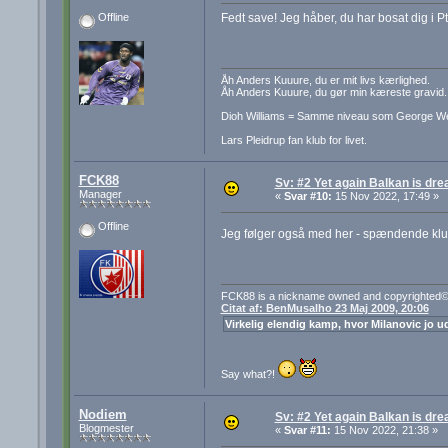
Fedt save! Jeg håber, du har bosat dig i Pt
Offline
Åh Anders Kuuure, du er mit livs kærlighed.
Åh Anders Kuuure, du gør min kæreste gravid.
Dioh Williams = Samme niveau som George W
Lars Pleidrup fan klub for livet.
FCK88
Sv: #2 Yet again Balkan is dre
Manager
«
Svar #10:
15 Nov 2022, 17:49 »
Offline
Jeg følger også med her - spændende klu
FCK88 is a nickname owned and copyrighted© 
Citat af: BenMusalho 23 Maj 2009, 20:06
Virkelig elendig kamp, hvor Milanovic jo ud
Say what?!
Nodiem
Sv: #2 Yet again Balkan is dre
Blogmester
«
Svar #11:
15 Nov 2022, 21:38 »