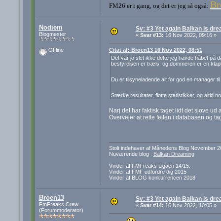
Br
FM26 er i gang, og det er jeg så også:
Nodiem
Sv: #3 Yet again Balkan is dre
Blogmester
«
Svar #13:
16 Nov 2022, 09:16 »
Citat af: Broen13 16 Nov 2022, 08:51
Offline
Det var jo slet ikke dette jeg havde håbet på d
bestyrelsen er træls, og dommeren er en klaph
Du er tilsyneladende alt for god en manager ti
Stærke resultater, flotte statistikker, og altid 
Narj det har faktisk taget lidt det sjove ud af
Overvejer at rette fejlen i databasen og ta
Stolt indehaver af Månedens Blog November 2
Nuværende blog :
Balkan Dreaming
Vinder af FMFreaks Ligaen 14/15.
Vinder af FMF udfordre dig 2015
Vinder af BLOG konkurrencen 2018
Broen13
Sv: #3 Yet again Balkan is dre
FmFreaks Crew
«
Svar #14:
16 Nov 2022, 10:05 »
(Forummoderator)