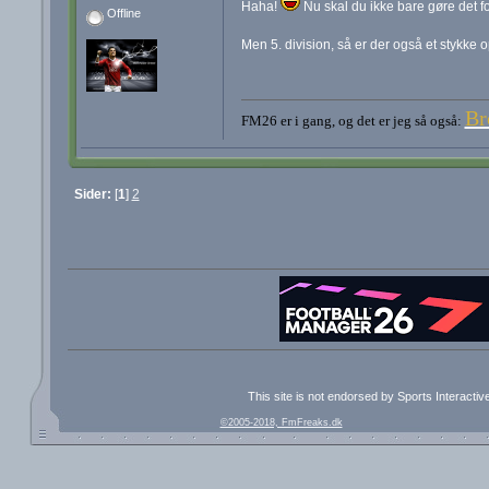
Haha!
Nu skal du ikke bare gøre det ford
Offline
Men 5. division, så er der også et stykke o
Br
FM26 er i gang, og det er jeg så også:
Sider:
[
1
]
2
This site is not endorsed by Sports Interacti
©2005-2018, FmFreaks.dk