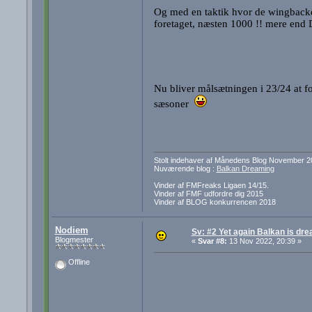
Og med en taktik hvor de wingbacker
foretaget, næsten 1000 !! mere end D
Nu bliver målsætningen i 23/24 at f
sæsoner
Stolt indehaver af Månedens Blog November 2
Nuværende blog :
Balkan Dreaming
Vinder af FMFreaks Ligaen 14/15.
Vinder af FMF udfordre dig 2015
Vinder af BLOG konkurrencen 2018
Nodiem
Sv: #2 Yet again Balkan is dre
Blogmester
«
Svar #8:
13 Nov 2022, 20:39 »
Offline