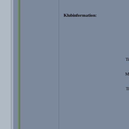
Klubinformation:
Ti
M
T