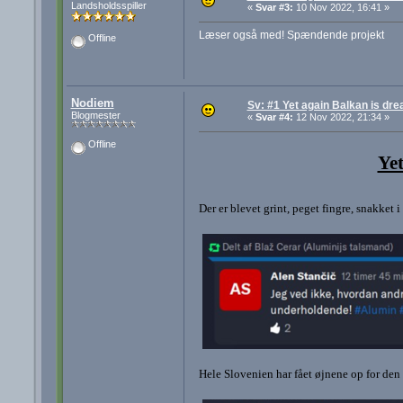
Landsholdsspiller
«
Svar #3:
10 Nov 2022, 16:41 »
Læser også med! Spændende projekt
Offline
Nodiem
Sv: #1 Yet again Balkan is dre
Blogmester
«
Svar #4:
12 Nov 2022, 21:34 »
Offline
Yet
Der er blevet grint, peget fingre, snakket 
Hele Slovenien har fået øjnene op for den