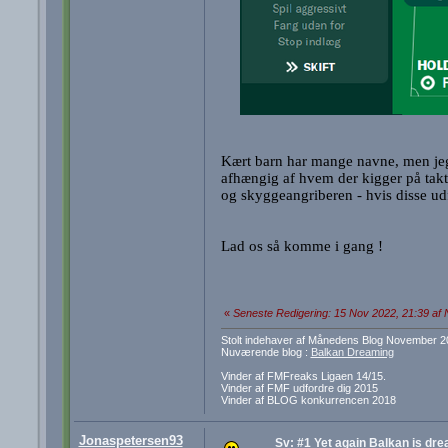
Kært barn har mange navne, men jeg 
afhængig af hvem der kigger på tak
og skyggeangriberen - hvis disse udf
Lad os så komme i gang !
«
Seneste Redigering: 15 Nov 2022, 21:39 af
Stolt indehaver af Månedens Blog November 2
Nuværende blog :
Balkan Dreaming
Vinder af FMFreaks Ligaen 14/15.
Vinder af FMF udfordre dig 2015
Vinder af BLOG konkurrencen 2018
Jonaspetersen93
Sv: #1 Yet again Balkan is dre