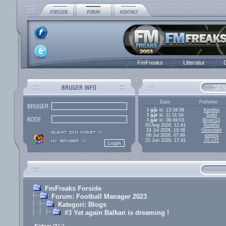
FmFreaks
Litteratur
D
SEN
Dato
Forfatter
I går
kl. 13:34:58
Kenitho
I går
kl. 11:31:04
Snilld
I går
kl. 09:49:03
Broen13
03 Aug 2026, 12:41
Kenitho
24 Jul 2026, 10:36
Ottendahl
06 Jul 2026, 07:49
jonesg
21 Jun 2026, 17:41
JG v25
FmFreaks Forside
Forum: Football Manager 2023
Kategori: Blogs
#3 Yet again Balkan is dreaming !