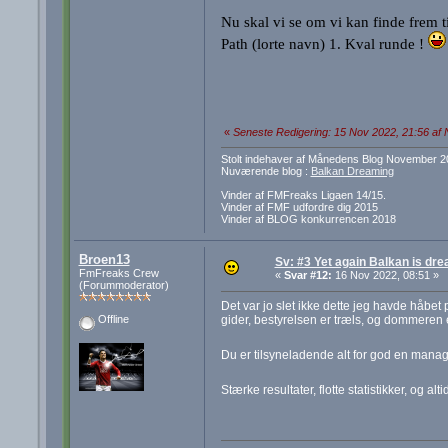
Nu skal vi se om vi kan finde frem 
Path (lorte navn) 1. Kval runde !
«
Seneste Redigering: 15 Nov 2022, 21:56 af
Stolt indehaver af Månedens Blog November 2
Nuværende blog :
Balkan Dreaming
Vinder af FMFreaks Ligaen 14/15.
Vinder af FMF udfordre dig 2015
Vinder af BLOG konkurrencen 2018
Broen13
Sv: #3 Yet again Balkan is dre
FmFreaks Crew
«
Svar #12:
16 Nov 2022, 08:51 »
(Forummoderator)
Det var jo slet ikke dette jeg havde håbet
gider, bestyrelsen er træls, og dommeren e
Offline
Du er tilsyneladende alt for god en manag
Stærke resultater, flotte statistikker, og a