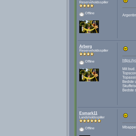
Reserveholdsspiller
Offline
Argenti
Arberg
Reserveholdsspiller
https:/
Offline
Mit bud.
Topscor
Topassi
Bedste 
Skuffels
Bedste s
Esmark11
Landsholdsspiller
Mbappe s
Offline