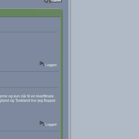
Logged
rne og kun når til en kvartfinale.
and og Tyskland tror jeg flopper.
Logged