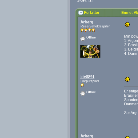
Sider:
[
1
]
Forfatter
Emne: VM
Arberg
Reserveholdsspiller
Min powe
Offline
1. Argen
2. Brasi
3. Belgi
4. Danm
kie8891
Lilleputspiller
Er enig
Offline
Brasilie
Spanien 
Danmark 
Ser Arge
Arberg