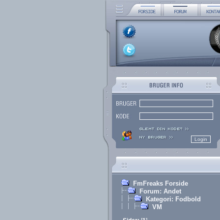
FmFreaks Forside
Forum: Andet
Kategori: Fodbold
VM