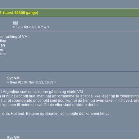
 (Læst 19806 gange)
VM
«
:
26 Okt 2022, 07:37 »
r ranking til VM:
tina
lien
en
ark
Sv: VM
«
Svar #1:
04 Nov 2022, 19:09 »
e i Argentina som nemt kunne gå hen og vinde VM.
n er nu os et godt bud, men har en fornemmelse af at de ikke lever op til forventninge
har et spændende ungt hold som godt kunne gå hen og overraske i mit hoved. Engl
kommer til enten en kvartfinale eller skridtet videre derfra.
ntina, Holland, Belgien og Spanien som nogle der kommer langt.
Sv: VM