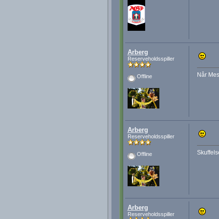
Arberg
Reserveholdsspiller
Når Mess
Offline
Arberg
Reserveholdsspiller
Skuffel
Offline
Arberg
Reserveholdsspiller