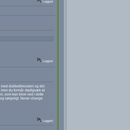
Logged
Logged
 år med dobbeltmoralen og det
, men du formår stadigvæk at
en, som kan blive ved i dette
 og sørgeligt. Never change
Logged