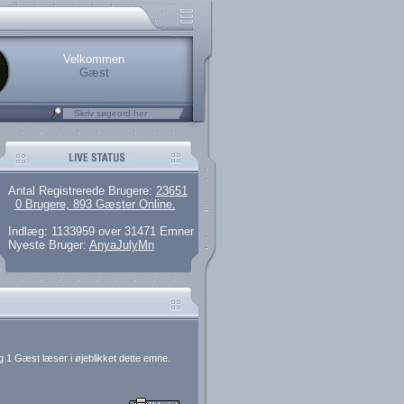
rerede brugere
 artikler og 135 guides
M25.264.324,00)
kke her.
Velkommen
Gæst
Antal Registrerede Brugere:
23651
0 Brugere, 893 Gæster Online.
Indlæg: 1133959 over 31471 Emner
Nyeste Bruger:
AnyaJulyMn
g 1 Gæst læser i øjeblikket dette emne.