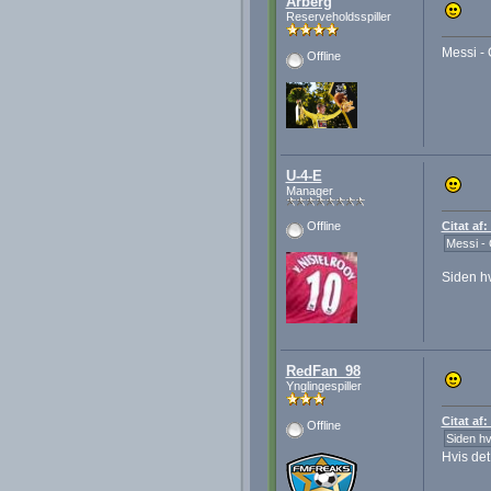
Arberg
Reserveholdsspiller
Messi - 
Offline
U-4-E
Manager
Citat af
Offline
Messi - 
Siden h
RedFan_98
Ynglingespiller
Citat af
Offline
Siden h
Hvis det