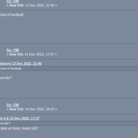
Sv: VM
«
Svar #10:
13 Dec 2022, 21:40 »
God of football.
Sv: VM
«
Svar #11:
14 Dec 2022, 17:37 »
: Arberg 13 Dec 2022, 21:40
God of football.
vornår?
Sv: VM
«
Svar #12:
14 Dec 2022, 18:23 »
: U-4-E 14 Dec 2022, 17:37
vornår?
 ikke er ham, hvem så?