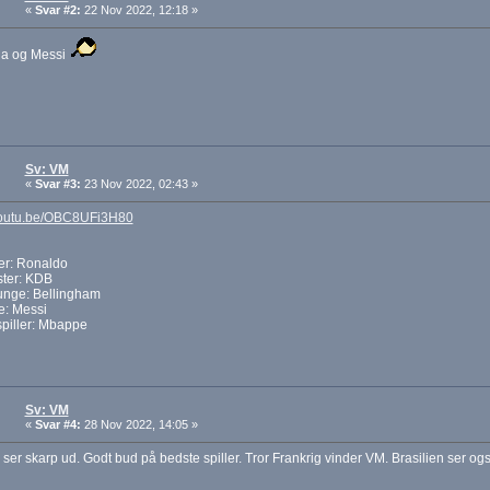
«
Svar #2:
22 Nov 2022, 12:18 »
na og Messi
Sv: VM
«
Svar #3:
23 Nov 2022, 02:43 »
/youtu.be/OBC8UFi3H80
er: Ronaldo
ster: KDB
unge: Bellingham
e: Messi
piller: Mbappe
Sv: VM
«
Svar #4:
28 Nov 2022, 14:05 »
er skarp ud. Godt bud på bedste spiller. Tror Frankrig vinder VM. Brasilien ser og