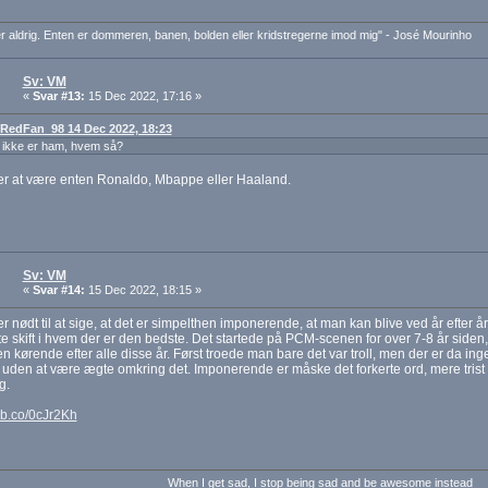
r aldrig. Enten er dommeren, banen, bolden eller kridstregerne imod mig" - José Mourinho
Sv: VM
«
Svar #13:
15 Dec 2022, 17:16 »
: RedFan_98 14 Dec 2022, 18:23
 ikke er ham, hvem så?
er at være enten Ronaldo, Mbappe eller Haaland.
Sv: VM
«
Svar #14:
15 Dec 2022, 18:15 »
er nødt til at sige, at det er simpelthen imponerende, at man kan blive ved år efter
e skift i hvem der er den bedste. Det startede på PCM-scenen for over 7-8 år siden
n kørende efter alle disse år. Først troede man bare det var troll, men der er da ing
uden at være ægte omkring det. Imponerende er måske det forkerte ord, mere trist
g.
ibb.co/0cJr2Kh
When I get sad, I stop being sad and be awesome instead