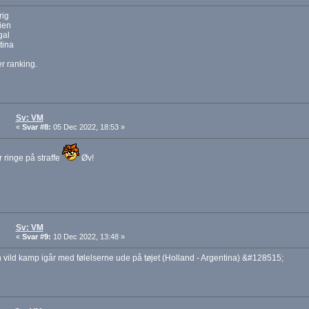
rig
lien
gal
tina
r ranking.
Sv: VM
«
Svar #8:
05 Dec 2022, 18:53 »
 ringe på straffe
Øv!
Sv: VM
«
Svar #9:
10 Dec 2022, 13:48 »
 vild kamp igår med følelserne ude på tøjet (Holland - Argentina) &#128515;