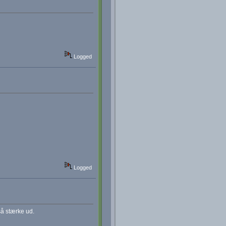
Logged
Logged
så stærke ud.