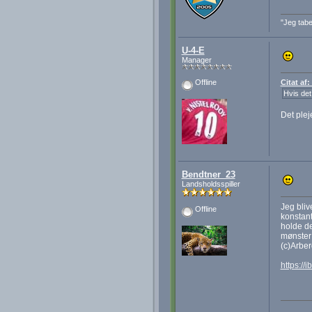
"Jeg tabe
U-4-E
Manager
Citat af
Offline
Hvis det
Det plej
Bendtner_23
Landsholdsspiller
Jeg bliv
Offline
konstant
holde de
mønster 
(c)Arber
https://