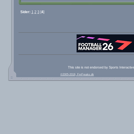
Sider:
1
2
3
[
4
]
This site is not endorsed by Sports Interacti
©2005-2018, FmFreaks.dk