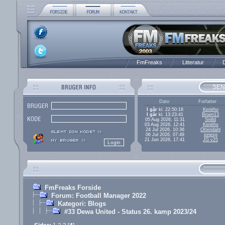
FmFreaks
Litteratur
D
SEN
Dato
Forfatter
I går
kl. 22:50:16
Kenitho
I går
kl. 13:23:41
Broen13
05 Aug 2026, 11:31
Snilld
03 Aug 2026, 12:41
Kenitho
24 Jul 2026, 10:36
Ottendahl
06 Jul 2026, 07:49
jonesg
21 Jun 2026, 17:41
JG v25
FmFreaks Forside
Forum: Football Manager 2022
Kategori: Blogs
#33 Dewa United - Status 26. kamp 2023/24