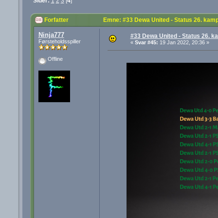
Sider:
1
2
3
[
4
]
Forfatter
Emne: #33 Dewa United - Status 26. kam
Ninja777
#33 Dewa United - Status 26. k
Førsteholdsspiller
«
Svar #45:
19 Jan 2022, 20:36 »
Offline