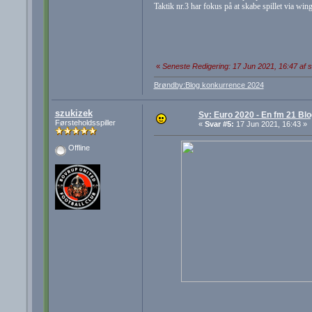
Taktik nr.3 har fokus på at skabe spillet via w
«
Seneste Redigering: 17 Jun 2021, 16:47 af 
Brøndby:Blog konkurrence 2024
szukizek
Sv: Euro 2020 - En fm 21 Blo
Førsteholdsspiller
«
Svar #5:
17 Jun 2021, 16:43 »
Offline