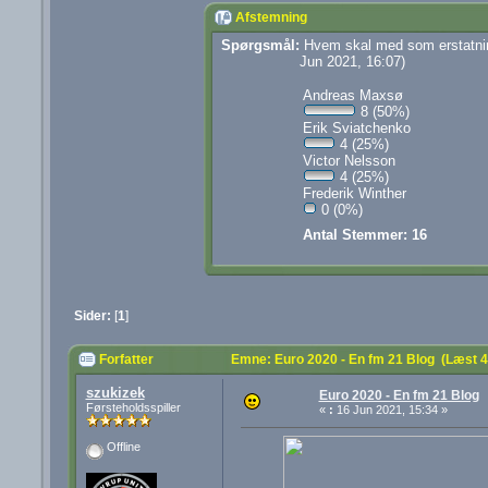
Afstemning
Spørgsmål:
Hvem skal med som erstatnin
Jun 2021, 16:07)
Andreas Maxsø
8 (50%)
Erik Sviatchenko
4 (25%)
Victor Nelsson
4 (25%)
Frederik Winther
0 (0%)
Antal Stemmer: 16
Sider:
[
1
]
Forfatter
Emne: Euro 2020 - En fm 21 Blog (Læst 
szukizek
Euro 2020 - En fm 21 Blog
Førsteholdsspiller
«
:
16 Jun 2021, 15:34 »
Offline