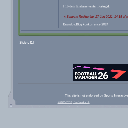
I 16 dels finalerne
venter Portugal.
«
Seneste Redigering: 27 Jun 2021, 14:15 af 
Brøndby:Blog konkurrence 2024
Sider:
[
1
]
This site is not endorsed by Sports Interacti
©2005-2018, FmFreaks.dk