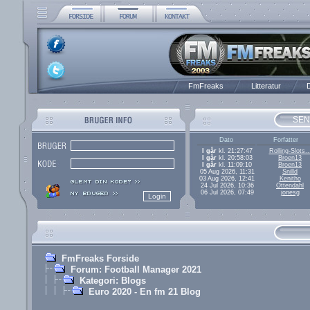
FmFreaks
Litteratur
D
SEN
Dato
Forfatter
I går
kl. 21:27:47
Rolling-Slots..
I går
kl. 20:58:03
Broen13
I går
kl. 11:09:10
Broen13
05 Aug 2026, 11:31
Snilld
03 Aug 2026, 12:41
Kenitho
24 Jul 2026, 10:36
Ottendahl
06 Jul 2026, 07:49
jonesg
FmFreaks Forside
Forum: Football Manager 2021
Kategori: Blogs
Euro 2020 - En fm 21 Blog