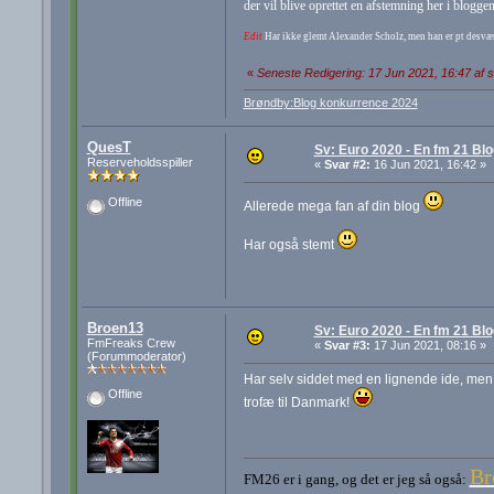
der vil blive oprettet en afstemning her i bloggen
Edit
Har ikke glemt Alexander Scholz, men han er pt desværr
«
Seneste Redigering: 17 Jun 2021, 16:47 af 
Brøndby:Blog konkurrence 2024
QuesT
Sv: Euro 2020 - En fm 21 Blo
Reserveholdsspiller
«
Svar #2:
16 Jun 2021, 16:42 »
Offline
Allerede mega fan af din blog
Har også stemt
Broen13
Sv: Euro 2020 - En fm 21 Blo
FmFreaks Crew
«
Svar #3:
17 Jun 2021, 08:16 »
(Forummoderator)
Har selv siddet med en lignende ide, men f
Offline
trofæ til Danmark!
Br
FM26 er i gang, og det er jeg så også: