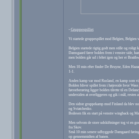
-
Gruppespillet
Vi startede gruppespillet mod Belgien, Belgien va
Belgien startede rigtig godt men stille og roligt 
Damsgaard fører bolden frem i venstre side, han
men bolden går ud i feltet igen og her er Braithw
Men 10 min efter finder De Bruyne, Eden Hazard 
1-1.
Anden kamp var mod Rusland, en kamp som vil 
Bolden bliver spillet frem i højreside hvor Wass
førsteberøring ligger bolden tilrette til en Del
undersiden at overliggeren og gik i mål, resten a
Den sidste gruppekamp mod Finland da blev nogle
og Sviatchenko.
Boilesen fik en start på venstre wingback og Ma
Men selvom de store udskiftninger tog vi en god
fra Skov.
Små 10 min senere udbyggede Damgaard føringen 
op gennemmidten af banen.