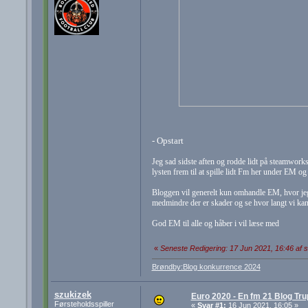
- Opstart
Jeg sad sidste aften og rodde lidt på steamworks
lysten frem til at spille lidt Fm her under EM og
Bloggen vil generelt kun omhandle EM, hvor jeg 
medmindre der er skader og se hvor langt vi kan
God EM til alle og håber i vil læse med
«
Seneste Redigering: 17 Jun 2021, 16:46 af 
Brøndby:Blog konkurrence 2024
szukizek
Euro 2020 - En fm 21 Blog Tr
Førsteholdsspiller
«
Svar #1:
16 Jun 2021, 16:05 »