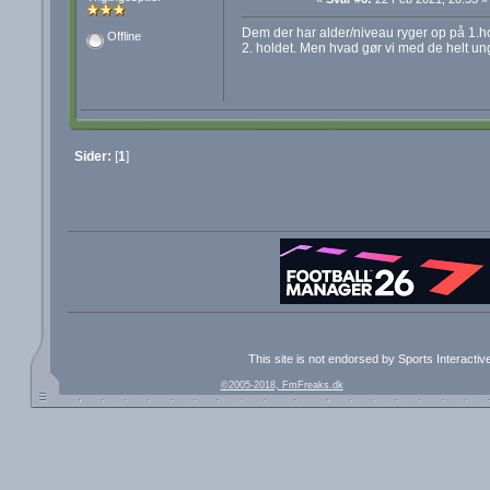
Dem der har alder/niveau ryger op på 1.h
Offline
2. holdet. Men hvad gør vi med de helt un
Sider:
[
1
]
This site is not endorsed by Sports Interacti
©2005-2018, FmFreaks.dk