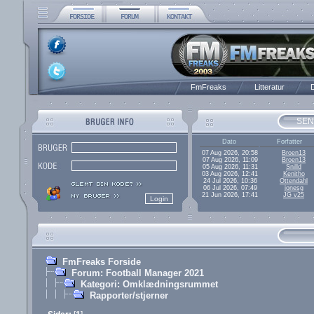
FmFreaks
Litteratur
D
SEN
Dato
Forfatter
07 Aug 2026, 20:58
Broen13
07 Aug 2026, 11:09
Broen13
05 Aug 2026, 11:31
Snilld
03 Aug 2026, 12:41
Kenitho
24 Jul 2026, 10:36
Ottendahl
06 Jul 2026, 07:49
jonesg
21 Jun 2026, 17:41
JG v25
FmFreaks Forside
Forum: Football Manager 2021
Kategori: Omklædningsrummet
Rapporter/stjerner