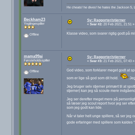
He cheats! he dives! he hates the Jackson 5, 
Beckham23
Sv: Rapporter/stjerner
Ynglingespiller
«
Svar #2:
20 Feb 2021, 21:51 »
Klasse video, som svarer rigtig godt på 
Offline
mama99ai
Sv: Rapporter/stjerner
Førsteholdsspiller
«
Svar #3:
21 Feb 2021, 07:43 »
God video, som forklarer meget godt at spi
Offline
som er lige så god som dit hold.
Jeg 
Jeg bruger selv stjerner primært til at spot
stjerner) kan jeg så scoute mere indgåen
Jeg ser derefter meget mere på personligh
så læser jeg scout report hvor jeg ser ef
som jeg godt kan lide.
Når vi taler helt unge spillere, så ser jeg
gode erfaringer med spillere som kaldes