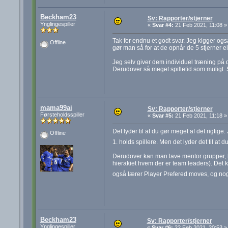
Beckham23
Sv: Rapporter/stjerner
Ynglingespiller
«
Svar #4:
21 Feb 2021, 11:08 »
Tak for endnu et godt svar. Jeg kigger ogs
Offline
gør man så for at de opnår de 5 stjerner e
Jeg selv giver dem individuel træning på de
Derudover så meget spilletid som muligt. 
mama99ai
Sv: Rapporter/stjerner
Førsteholdsspiller
«
Svar #5:
21 Feb 2021, 11:18 »
Det lyder til at du gør meget af det rigti
Offline
1. holds spillere. Men det lyder det til at d
Derudover kan man lave mentor grupper, hv
hierakiet hvem der er team leaders). Det 
også lærer Player Prefered moves, og no
Beckham23
Sv: Rapporter/stjerner
Ynglingespiller
«
Svar #6:
22 Feb 2021, 20:53 »