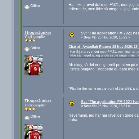
Har ikke prøvet det med FM21, men jeg ha
Offline
Irriterende, men ikke så meget at jeg un
ThogerJunker
Sv: "The application FM 2021 has
Ynglingespiller
«
Svar #2:
28 Nov 2020, 15:29 »
Citat af: Ayatollah Risager 28 Nov 2020, 15
Offline
Har ikke prøvet det med FM21, men jeg har op
ikke så meget at jeg undersøgte sagen nærm
Ah okay, så det er et genrelt problem på m
i første omgang.. stoppede du bare med at
"Play for the name on the front of the shirt, a
ThogerJunker
Sv: "The application FM 2021 has
Ynglingespiller
«
Svar #3:
28 Nov 2020, 15:31 »
Nevermind, jeg har har lavet den gode gamle 
Offline
haha