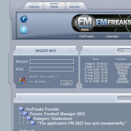
FmFreaks
Litteratur
D
SEN
Dato
Forfatter
I dag
kl. 16:06:20
Timsothyreal
I dag
kl. 12:50:01
EarnestGet
07 Aug 2026, 20:58
Broen13
07 Aug 2026, 11:09
Broen13
05 Aug 2026, 11:31
Snilld
03 Aug 2026, 12:41
Kenitho
24 Jul 2026, 10:36
Ottendahl
FmFreaks Forside
Forum: Football Manager 2021
Kategori: Skadestuen
"The application FM 2021 has quit unexpectedly."