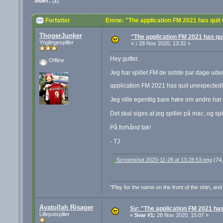
Sider:
[
1
]
Forfatter
Emne: "The application FM 2021 has quit
ThogerJunker
"The application FM 2021 has qu
Ynglingespiller
«
:
28 Nov 2020, 13:32 »
Hey gutter.
Offline
Jeg har spillet FM de sidste par dage ud
application FM 2021 has quit unexpected
Jeg ville egentlig bare høre om andre har 
Det skal siges at jeg spiller på mac, og spi
På forhånd tak!
- TJ
Screenshot 2020-11-28 at 13.28.53.png
(74,
"Play for the name on the front of the shirt, a
Ayatollah Risager
Sv: "The application FM 2021 has
Lilleputspiller
«
Svar #1:
28 Nov 2020, 15:07 »