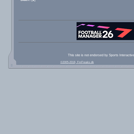
This site is not endorsed by Sports Interacti
©2005-2018, FmFreaks.dk