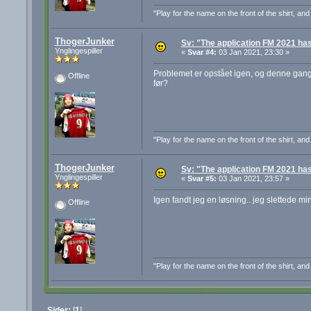
"Play for the name on the front of the shirt, a
ThogerJunker
Sv: "The application FM 2021 has
Ynglingespiller
«
Svar #4:
03 Jan 2021, 23:30 »
Problemet er opstået igen, og denne gang v
Offline
før?
"Play for the name on the front of the shirt, a
ThogerJunker
Sv: "The application FM 2021 has
Ynglingespiller
«
Svar #5:
03 Jan 2021, 23:57 »
Igen fandt jeg en løsning.. jeg slettede m
Offline
"Play for the name on the front of the shirt, a
Sider:
[
1
]