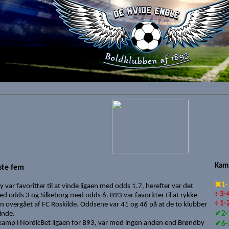
Kam
ste fem
✖1-1
 var favoritter til at vinde ligaen med odds 1.7, herefter var det
÷ 3-
ed odds 3 og Silkeborg med odds 6. B93 var favoritter til at rykke
÷ 1-
n overgået af FC Roskilde. Oddsene var 41 og 46 på at de to klubber
vinde.
✔2-1
kamp i NordicBet ligaen for B93, var mod ingen anden end Brøndby
✔6-2