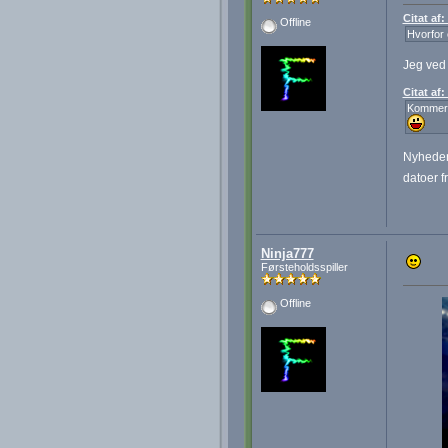
Citat af
Offline
Hvorfor 
Jeg ved 
Citat af
Kommer y
Nyheden 
datoer fr
Ninja777
Førsteholdsspiller
Offline