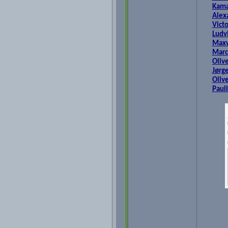
Kama
Alex
Victo
Ludv
Maxw
Marc
Olive
Jørg
Oliv
Paul