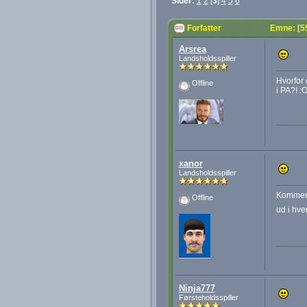
Sider:
1
2
[
3
]
4
5
6
Forfatter
Emne: [5
Arsrea
Landsholdsspiller
Hvorfor
Offline
i PA?! :
xanor
Landsholdsspiller
Kommer 
Offline
ud i hve
Ninja777
Førsteholdsspiller