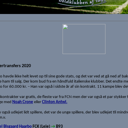
rtransfers 2020
 havde ikke helt levet op til sine gode stats, og det var ved at gå ned af bakk
e ham til salg. Der kom bud fra en håndfuld italienske klubber. Det endte 
 for 60.000 kr. – Han var også i sidste år af sin kontrakt. 11 kampe blev det 
jekontrakter var gratis, de fleste var fra FCN men der var også et par stykker 
ge med
Noah Crone
eller
Clinton Antwi.
v også udlejet lidt spillere, det var de unge spillere, der blev udlejet til mi
m.v.
el Bisgaard Haarbo
FCK (Leje)
→
B93