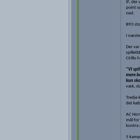
IF, der
point o
ned.
B93 sto
I næste
Der var
spillet
Cirillo
"Vi spi
mere bo
kun ska
væk, da
Tredje 
det kø
AC Hors
mål for
kontra 
5 kampe