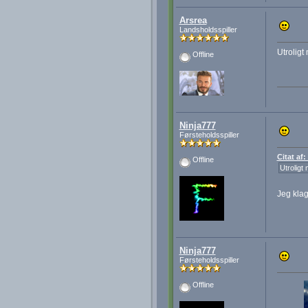
Arsrea
Landsholdsspiller
Utroligt
Offline
Ninja777
Førsteholdsspiller
Citat af
Offline
Utroligt
Jeg klag
Ninja777
Førsteholdsspiller
Offline