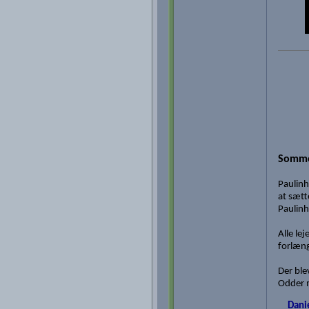
Somme
Paulinho
at sætt
Paulinho
Alle le
forlæn
Der ble
Odder 
Dani