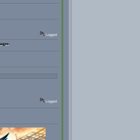
Logged
nager.
Logged