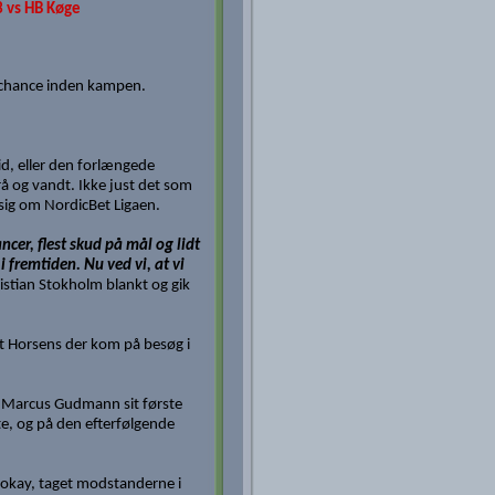
3 vs HB Køge
n chance inden kampen.
id, eller den forlængede
å og vandt. Ikke just det som
sig om NordicBet Ligaen.
ncer, flest skud på mål og lidt
 fremtiden. Nu ved vi, at vi
stian Stokholm blankt og gik
t Horsens der kom på besøg i
de Marcus Gudmann sit første
e, og på den efterfølgende
t okay, taget modstanderne i