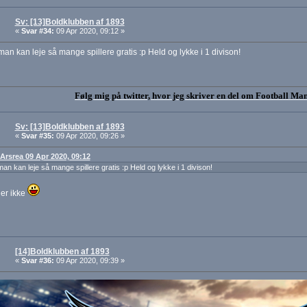
Sv: [13]Boldklubben af 1893
«
Svar #34:
09 Apr 2020, 09:12 »
 man kan leje så mange spillere gratis :p Held og lykke i 1 divison!
Følg mig på twitter, hvor jeg skriver en del om Football Ma
Sv: [13]Boldklubben af 1893
«
Svar #35:
09 Apr 2020, 09:26 »
: Arsrea 09 Apr 2020, 09:12
 man kan leje så mange spillere gratis :p Held og lykke i 1 divison!
er ikke
[14]Boldklubben af 1893
«
Svar #36:
09 Apr 2020, 09:39 »