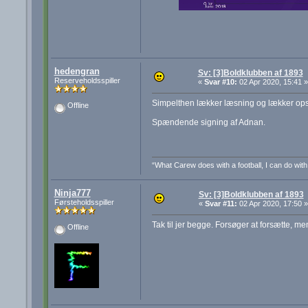
hedengran
Sv: [3]Boldklubben af 1893
Reserveholdsspiller
«
Svar #10:
02 Apr 2020, 15:41 »
Simpelthen lækker læsning og lækker ops
Offline
Spændende signing af Adnan.
“What Carew does with a football, I can do wit
Ninja777
Sv: [3]Boldklubben af 1893
Førsteholdsspiller
«
Svar #11:
02 Apr 2020, 17:50 »
Tak til jer begge. Forsøger at forsætte
Offline