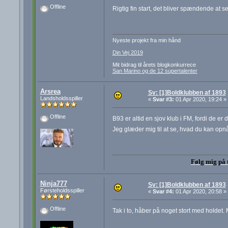
Offline
Rigtig fin start, det bliver spændende a
Nyeste projekt fra min hånd
Din Vej 2019
Mit bidrag til årets blogkonkurrece
San Marino og de 12 supertalenter
Arsrea
Sv: [1]Boldklubben af 1893
Landsholdsspiller
«
Svar #3:
01 Apr 2020, 19:24 »
Offline
B93 er altid en sjov klub i FM, fordi de er
Jeg glæder mig til at se, hvad du kan opn
Følg mig på 
Ninja777
Sv: [1]Boldklubben af 1893
Førsteholdsspiller
«
Svar #4:
01 Apr 2020, 20:58 »
Offline
Tak i to, håber på noget stort med holde