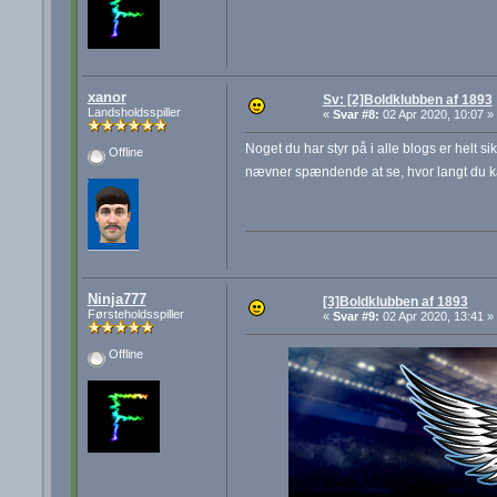
xanor
Sv: [2]Boldklubben af 1893
Landsholdsspiller
«
Svar #8:
02 Apr 2020, 10:07 »
Noget du har styr på i alle blogs er helt 
Offline
nævner spændende at se, hvor langt du 
Ninja777
[3]Boldklubben af 1893
Førsteholdsspiller
«
Svar #9:
02 Apr 2020, 13:41 »
Offline