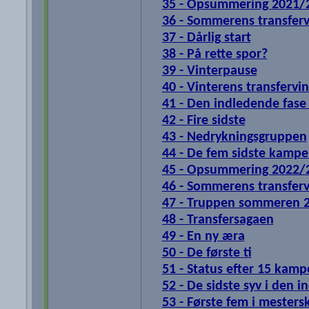
35 - Opsummering 2021/
36 - Sommerens transfer
37 - Dårlig start
38 - På rette spor?
39 - Vinterpause
40 - Vinterens transfervi
41 - Den indledende fase
42 - Fire sidste
43 - Nedrykningsgruppen
44 - De fem sidste kampe
45 - Opsummering 2022/
46 - Sommerens transfer
47 - Truppen sommeren 
48 - Transfersagaen
49 - En ny æra
50 - De første ti
51 - Status efter 15 kamp
52 - De sidste syv i den 
53 - Første fem i mester