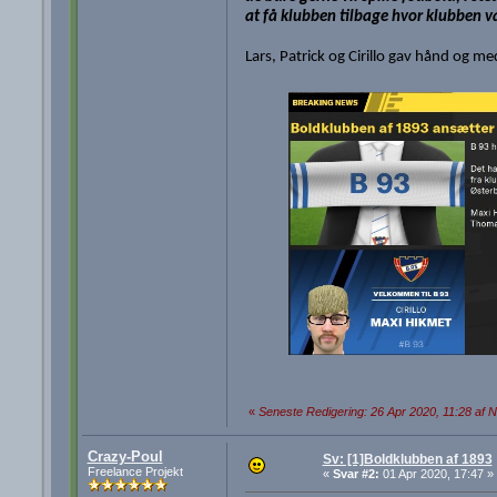
at få klubben tilbage hvor klubben v
Lars, Patrick og Cirillo gav hånd og m
«
Seneste Redigering: 26 Apr 2020, 11:28 af N
Crazy-Poul
Sv: [1]Boldklubben af 1893
Freelance Projekt
«
Svar #2:
01 Apr 2020, 17:47 »