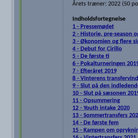
Årets træner: 2022 (50 po
Indholdsfortegnelse
1 - Pressemødet
2 - Historie, pre-season o
3 - Økonomien og flere si
4 - Debut for Cirillo
5 - De første ti
6 - Pokalturneringen 201
7 - Efteråret 2019
8 - Vinterens transfervin
9 - Slut på den indledend
10 - Slut på sæsonen 201
11 - Opsummering
12 - Youth intake 2020
13 - Sommertransfers 20
14 - De første fem
15 - Kampen om oprykni
16 - Vintertransfers 2021