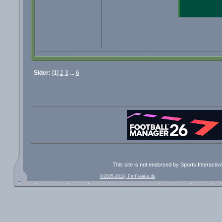
Sider:
[
1
]
2
3
...
6
This site is not endorsed by Sports Interacti
©2005-2018, FmFreaks.dk