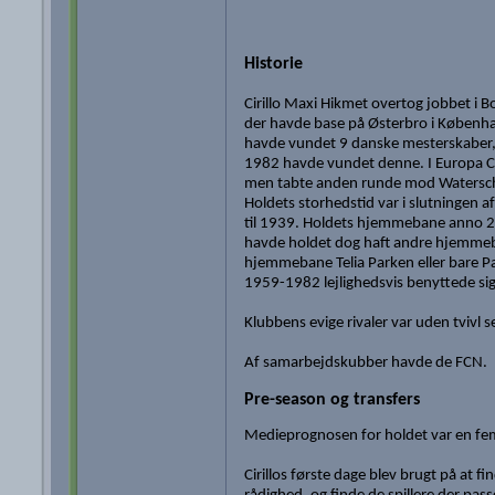
Historie
Cirillo Maxi Hikmet overtog jobbet i
der havde base på Østerbro i Københav
havde vundet 9 danske mesterskaber, de
1982 havde vundet denne. I Europa C
men tabte anden runde mod Watersche
Holdets storhedstid var i slutningen a
til 1939. Holdets hjemmebane anno 201
havde holdet dog haft andre hjemmeba
hjemmebane Telia Parken eller bare 
1959-1982 lejlighedsvis benyttede s
Klubbens evige rivaler var uden tvivl 
Af samarbejdskubber havde de FCN.
Pre-season og transfers
Medieprognosen for holdet var en fe
Cirillos første dage blev brugt på at fin