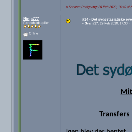
«
Seneste Redigering: 29 Feb 2020, 16:40 af 
Ninja777
#14 - Det sydøstasiatiske eve
Førsteholdsspiller
«
Svar #17:
29 Feb 2020, 17:33 »
Offline
Mit
Transfers
Igen blev der hentet