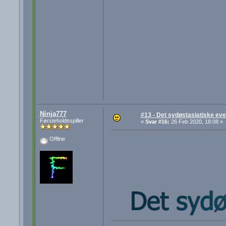
Ninja777
#13 - Det sydøstasiatiske eve
Førsteholdsspiller
«
Svar #16:
26 Feb 2020, 18:08 »
Offline