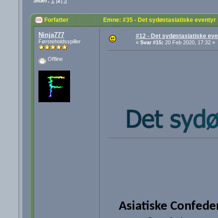
Sider:
1
[
2
]
3
Forfatter
Emne: #35 - Det sydøstasiatiske eventyr
Ninja777
#12 - Det sydøstasiatiske eve
Førsteholdsspiller
«
Svar #15:
20 Feb 2020, 17:32 »
Offline
Asiatiske Confede