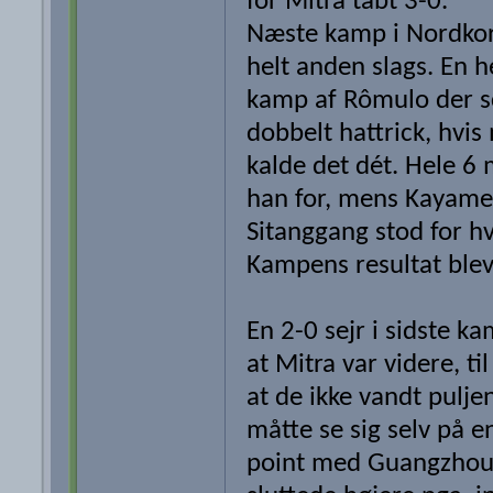
for Mitra tabt 3-0.
Næste kamp i Nordkor
helt anden slags. En he
kamp af Rômulo der s
dobbelt hattrick, hvi
kalde det dét. Hele 6 
han for, mens Kayame
Sitanggang stod for hv
Kampens resultat blev
En 2-0 sejr i sidste k
at Mitra var videre, til
at de ikke vandt pulje
måtte se sig selv på e
point med Guangzhou