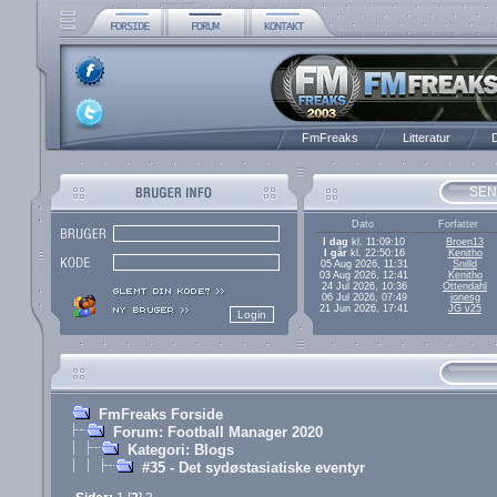
FmFreaks
Litteratur
D
SEN
Dato
Forfatter
I dag
kl. 11:09:10
Broen13
I går
kl. 22:50:16
Kenitho
05 Aug 2026, 11:31
Snilld
03 Aug 2026, 12:41
Kenitho
24 Jul 2026, 10:36
Ottendahl
06 Jul 2026, 07:49
jonesg
21 Jun 2026, 17:41
JG v25
FmFreaks Forside
Forum: Football Manager 2020
Kategori: Blogs
#35 - Det sydøstasiatiske eventyr